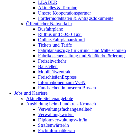
LEADER
Aktuelles & Termine
Unsere Kooperationspartner
Fördermodalitäten & Antragsdokumente
Öffentlicher Nahverkehr
Busfahrpläne
Rufbus und 50/50-Taxi
Online-Fahrplanauskunft
Tickets und Tarife
Fahrplanauszüge für Grund- und Mittelschulen
Fahrtkostenerstattung und Schülerbeförderung
Freizeitverkehr
Baustellen
Mobilitätszentrale
FreischießenExpress
Informationen zum VGN
Fundsachen in unseren Bussen
Jobs und Karriere
Aktuelle Stellenangebote
Ausbildung beim Landkreis Kronach
Verwaltungsfachangestellte/r
Verwaltungswirt/in
Diplomverwaltungswirt/in
Straßenwärter/in
Fachinformatiker/in