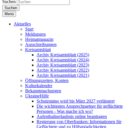
Suchen
Suchen
Menü
Aktuelles
Start
Meldungen
Heimatmagazin
Ausschreibungen
Kreisamtsblatt
Archiv Kreisamtsblatt (2025)
Archiv Kreisamtsblatt (2024)
Archiv Kreisamtsblatt (2023)
Archiv Kreisamtsblatt (2022)
Archiv Kreisamtsblatt (2021)
Öffnungszeiten, Konten
Kulturkalender
Bekanntmachungen
UkraineHilfe
Schutzstatus wird bis März 2027 verlängert
Die wichtigsten Ansprechpartner für geflüchtete
Personen - Was mache ich wo?
Aufenthaltserlaubnis online beantragen
Regierung von Oberfranken: Informationen für
Geflüchtete und zu Hilfsmöglichkeiten