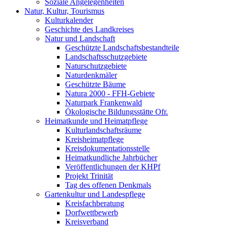
Soziale Angelegenheiten
Natur, Kultur, Tourismus
Kulturkalender
Geschichte des Landkreises
Natur und Landschaft
Geschützte Landschaftsbestandteile
Landschaftsschutzgebiete
Naturschutzgebiete
Naturdenkmäler
Geschützte Bäume
Natura 2000 - FFH-Gebiete
Naturpark Frankenwald
Ökologische Bildungsstätte Ofr.
Heimatkunde und Heimatpflege
Kulturlandschaftsräume
Kreisheimatpflege
Kreisdokumentationsstelle
Heimatkundliche Jahrbücher
Veröffentlichungen der KHPf
Projekt Trinität
Tag des offenen Denkmals
Gartenkultur und Landespflege
Kreisfachberatung
Dorfwettbewerb
Kreisverband