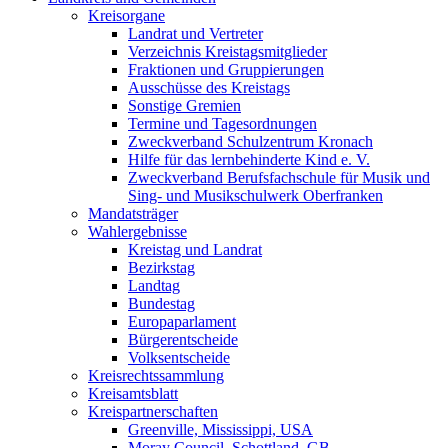
Kreisorgane
Landrat und Vertreter
Verzeichnis Kreistagsmitglieder
Fraktionen und Gruppierungen
Ausschüsse des Kreistags
Sonstige Gremien
Termine und Tagesordnungen
Zweckverband Schulzentrum Kronach
Hilfe für das lernbehinderte Kind e. V.
Zweckverband Berufsfachschule für Musik und
Sing- und Musikschulwerk Oberfranken
Mandatsträger
Wahlergebnisse
Kreistag und Landrat
Bezirkstag
Landtag
Bundestag
Europaparlament
Bürgerentscheide
Volksentscheide
Kreisrechtssammlung
Kreisamtsblatt
Kreispartnerschaften
Greenville, Mississippi, USA
Moray Council, Schottland, GB