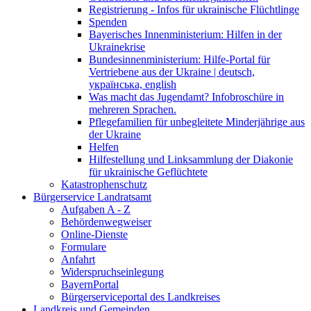
Registrierung - Infos für ukrainische Flüchtlinge
Spenden
Bayerisches Innenministerium: Hilfen in der
Ukrainekrise
Bundesinnenministerium: Hilfe-Portal für
Vertriebene aus der Ukraine | deutsch,
українська, english
Was macht das Jugendamt? Infobroschüre in
mehreren Sprachen.
Pflegefamilien für unbegleitete Minderjährige aus
der Ukraine
Helfen
Hilfestellung und Linksammlung der Diakonie
für ukrainische Geflüchtete
Katastrophenschutz
Bürgerservice Landratsamt
Aufgaben A - Z
Behördenwegweiser
Online-Dienste
Formulare
Anfahrt
Widerspruchseinlegung
BayernPortal
Bürgerserviceportal des Landkreises
Landkreis und Gemeinden