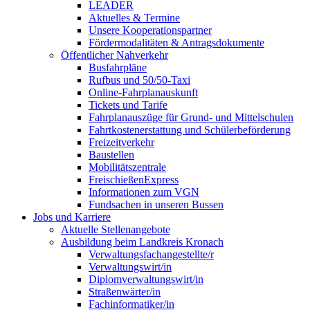
LEADER
Aktuelles & Termine
Unsere Kooperationspartner
Fördermodalitäten & Antragsdokumente
Öffentlicher Nahverkehr
Busfahrpläne
Rufbus und 50/50-Taxi
Online-Fahrplanauskunft
Tickets und Tarife
Fahrplanauszüge für Grund- und Mittelschulen
Fahrtkostenerstattung und Schülerbeförderung
Freizeitverkehr
Baustellen
Mobilitätszentrale
FreischießenExpress
Informationen zum VGN
Fundsachen in unseren Bussen
Jobs und Karriere
Aktuelle Stellenangebote
Ausbildung beim Landkreis Kronach
Verwaltungsfachangestellte/r
Verwaltungswirt/in
Diplomverwaltungswirt/in
Straßenwärter/in
Fachinformatiker/in