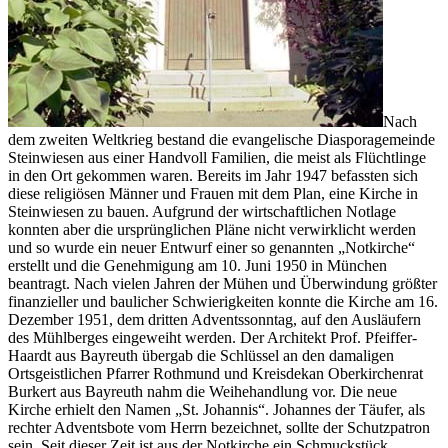
Nach
dem zweiten Weltkrieg bestand die evangelische Diasporagemeinde
Steinwiesen aus einer Handvoll Familien, die meist als Flüchtlinge
in den Ort gekommen waren. Bereits im Jahr 1947 befassten sich
diese religiösen Männer und Frauen mit dem Plan, eine Kirche in
Steinwiesen zu bauen. Aufgrund der wirtschaftlichen Notlage
konnten aber die ursprünglichen Pläne nicht verwirklicht werden
und so wurde ein neuer Entwurf einer so genannten „Notkirche“
erstellt und die Genehmigung am 10. Juni 1950 in München
beantragt. Nach vielen Jahren der Mühen und Überwindung größter
finanzieller und baulicher Schwierigkeiten konnte die Kirche am 16.
Dezember 1951, dem dritten Adventssonntag, auf den Ausläufern
des Mühlberges eingeweiht werden. Der Architekt Prof. Pfeiffer-
Haardt aus Bayreuth übergab die Schlüssel an den damaligen
Ortsgeistlichen Pfarrer Rothmund und Kreisdekan Oberkirchenrat
Burkert aus Bayreuth nahm die Weihehandlung vor. Die neue
Kirche erhielt den Namen „St. Johannis“. Johannes der Täufer, als
rechter Adventsbote vom Herrn bezeichnet, sollte der Schutzpatron
sein. Seit dieser Zeit ist aus der Notkirche ein Schmuckstück