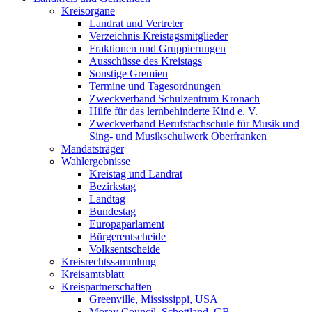
Kreisorgane
Landrat und Vertreter
Verzeichnis Kreistagsmitglieder
Fraktionen und Gruppierungen
Ausschüsse des Kreistags
Sonstige Gremien
Termine und Tagesordnungen
Zweckverband Schulzentrum Kronach
Hilfe für das lernbehinderte Kind e. V.
Zweckverband Berufsfachschule für Musik und
Sing- und Musikschulwerk Oberfranken
Mandatsträger
Wahlergebnisse
Kreistag und Landrat
Bezirkstag
Landtag
Bundestag
Europaparlament
Bürgerentscheide
Volksentscheide
Kreisrechtssammlung
Kreisamtsblatt
Kreispartnerschaften
Greenville, Mississippi, USA
Moray Council, Schottland, GB