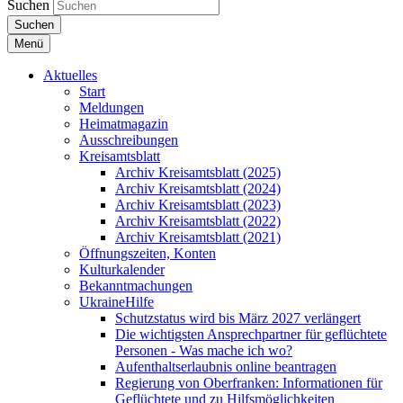
Suchen
Suchen
Menü
Aktuelles
Start
Meldungen
Heimatmagazin
Ausschreibungen
Kreisamtsblatt
Archiv Kreisamtsblatt (2025)
Archiv Kreisamtsblatt (2024)
Archiv Kreisamtsblatt (2023)
Archiv Kreisamtsblatt (2022)
Archiv Kreisamtsblatt (2021)
Öffnungszeiten, Konten
Kulturkalender
Bekanntmachungen
UkraineHilfe
Schutzstatus wird bis März 2027 verlängert
Die wichtigsten Ansprechpartner für geflüchtete
Personen - Was mache ich wo?
Aufenthaltserlaubnis online beantragen
Regierung von Oberfranken: Informationen für
Geflüchtete und zu Hilfsmöglichkeiten