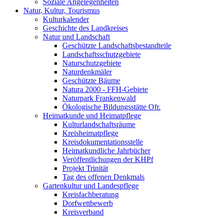
Soziale Angelegenheiten
Natur, Kultur, Tourismus
Kulturkalender
Geschichte des Landkreises
Natur und Landschaft
Geschützte Landschaftsbestandteile
Landschaftsschutzgebiete
Naturschutzgebiete
Naturdenkmäler
Geschützte Bäume
Natura 2000 - FFH-Gebiete
Naturpark Frankenwald
Ökologische Bildungsstätte Ofr.
Heimatkunde und Heimatpflege
Kulturlandschaftsräume
Kreisheimatpflege
Kreisdokumentationsstelle
Heimatkundliche Jahrbücher
Veröffentlichungen der KHPf
Projekt Trinität
Tag des offenen Denkmals
Gartenkultur und Landespflege
Kreisfachberatung
Dorfwettbewerb
Kreisverband