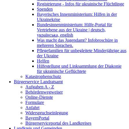
Registrierung - Infos für ukrainische Flüchtlinge
Spenden
Bayerisches Innenministerium: Hilfen in der
Ukrainekrise
Bundesinnenministerium: Hilfe-Portal für
Vertriebene aus der Ukraine | deutsch,
українська, english
Was macht das Jugendamt? Infobroschüre in
mehreren Sprachen.
Pflegefamilien für unbegleitete Minderjährige aus
der Ukraine
Helfen
Hilfestellung und Linksammlung der Diakonie
für ukrainische Geflüchtete
Katastrophenschutz
Bürgerservice Landratsamt
Aufgaben A - Z
Behördenwegweiser
Online-Dienste
Formulare
Anfahrt
Widerspruchseinlegung
BayernPortal
Bürgerserviceportal des Landkreises
Landkreis und Gemeinden