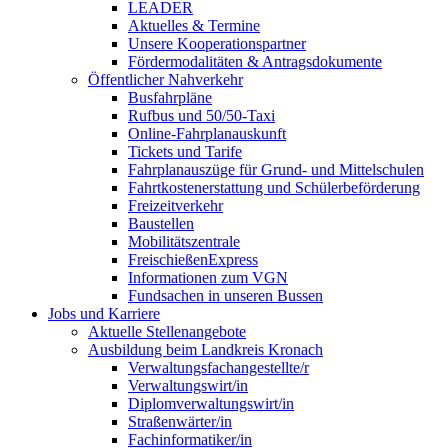
LEADER
Aktuelles & Termine
Unsere Kooperationspartner
Fördermodalitäten & Antragsdokumente
Öffentlicher Nahverkehr
Busfahrpläne
Rufbus und 50/50-Taxi
Online-Fahrplanauskunft
Tickets und Tarife
Fahrplanauszüge für Grund- und Mittelschulen
Fahrtkostenerstattung und Schülerbeförderung
Freizeitverkehr
Baustellen
Mobilitätszentrale
FreischießenExpress
Informationen zum VGN
Fundsachen in unseren Bussen
Jobs und Karriere
Aktuelle Stellenangebote
Ausbildung beim Landkreis Kronach
Verwaltungsfachangestellte/r
Verwaltungswirt/in
Diplomverwaltungswirt/in
Straßenwärter/in
Fachinformatiker/in