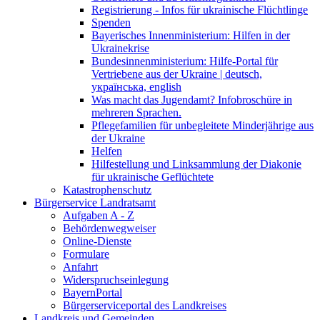
Registrierung - Infos für ukrainische Flüchtlinge
Spenden
Bayerisches Innenministerium: Hilfen in der
Ukrainekrise
Bundesinnenministerium: Hilfe-Portal für
Vertriebene aus der Ukraine | deutsch,
українська, english
Was macht das Jugendamt? Infobroschüre in
mehreren Sprachen.
Pflegefamilien für unbegleitete Minderjährige aus
der Ukraine
Helfen
Hilfestellung und Linksammlung der Diakonie
für ukrainische Geflüchtete
Katastrophenschutz
Bürgerservice Landratsamt
Aufgaben A - Z
Behördenwegweiser
Online-Dienste
Formulare
Anfahrt
Widerspruchseinlegung
BayernPortal
Bürgerserviceportal des Landkreises
Landkreis und Gemeinden