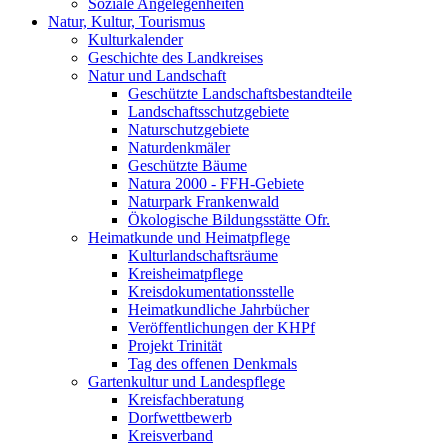
Soziale Angelegenheiten
Natur, Kultur, Tourismus
Kulturkalender
Geschichte des Landkreises
Natur und Landschaft
Geschützte Landschaftsbestandteile
Landschaftsschutzgebiete
Naturschutzgebiete
Naturdenkmäler
Geschützte Bäume
Natura 2000 - FFH-Gebiete
Naturpark Frankenwald
Ökologische Bildungsstätte Ofr.
Heimatkunde und Heimatpflege
Kulturlandschaftsräume
Kreisheimatpflege
Kreisdokumentationsstelle
Heimatkundliche Jahrbücher
Veröffentlichungen der KHPf
Projekt Trinität
Tag des offenen Denkmals
Gartenkultur und Landespflege
Kreisfachberatung
Dorfwettbewerb
Kreisverband