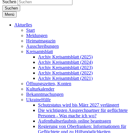
Suchen
Suchen
Menü
Aktuelles
Start
Meldungen
Heimatmagazin
Ausschreibungen
Kreisamtsblatt
Archiv Kreisamtsblatt (2025)
Archiv Kreisamtsblatt (2024)
Archiv Kreisamtsblatt (2023)
Archiv Kreisamtsblatt (2022)
Archiv Kreisamtsblatt (2021)
Öffnungszeiten, Konten
Kulturkalender
Bekanntmachungen
UkraineHilfe
Schutzstatus wird bis März 2027 verlängert
Die wichtigsten Ansprechpartner für geflüchtete
Personen - Was mache ich wo?
Aufenthaltserlaubnis online beantragen
Regierung von Oberfranken: Informationen für
Geflüchtete und zu Hilfsmöglichkeiten