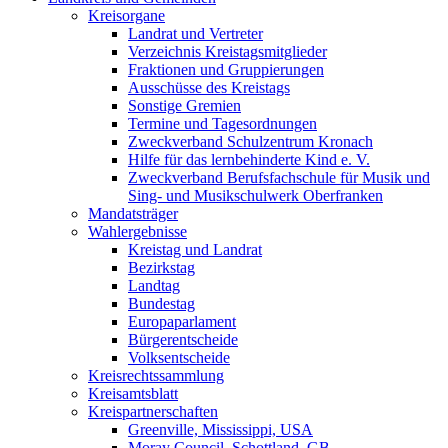
Kreisorgane
Landrat und Vertreter
Verzeichnis Kreistagsmitglieder
Fraktionen und Gruppierungen
Ausschüsse des Kreistags
Sonstige Gremien
Termine und Tagesordnungen
Zweckverband Schulzentrum Kronach
Hilfe für das lernbehinderte Kind e. V.
Zweckverband Berufsfachschule für Musik und
Sing- und Musikschulwerk Oberfranken
Mandatsträger
Wahlergebnisse
Kreistag und Landrat
Bezirkstag
Landtag
Bundestag
Europaparlament
Bürgerentscheide
Volksentscheide
Kreisrechtssammlung
Kreisamtsblatt
Kreispartnerschaften
Greenville, Mississippi, USA
Moray Council, Schottland, GB