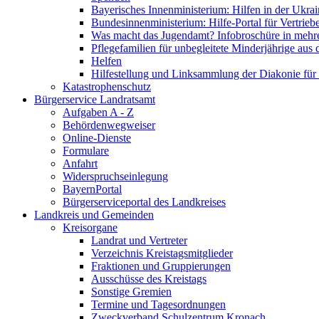
Bayerisches Innenministerium: Hilfen in der Ukrai
Bundesinnenministerium: Hilfe-Portal für Vertrieb
Was macht das Jugendamt? Infobroschüre in mehr
Pflegefamilien für unbegleitete Minderjährige aus 
Helfen
Hilfestellung und Linksammlung der Diakonie für 
Katastrophenschutz
Bürgerservice Landratsamt
Aufgaben A - Z
Behördenwegweiser
Online-Dienste
Formulare
Anfahrt
Widerspruchseinlegung
BayernPortal
Bürgerserviceportal des Landkreises
Landkreis und Gemeinden
Kreisorgane
Landrat und Vertreter
Verzeichnis Kreistagsmitglieder
Fraktionen und Gruppierungen
Ausschüsse des Kreistags
Sonstige Gremien
Termine und Tagesordnungen
Zweckverband Schulzentrum Kronach