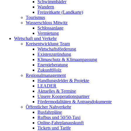
Schwimmbäder
Wandern
Freizeitkarte (Landkarte)
Tourismus
Wasserschloss Mitwitz
Schlossanlage
Vermietung
Wirtschaft und Verkehr
Kreisentwicklung Team
Wirtschaftsförderung
Existenzgründung
Klimaschutz & Klimaanpassung
Energieberatung
ZukunftHolz
Regionalmanagement
Handlungsfelder & Projekte
LEADER
Aktuelles & Termine
Unsere Kooperationspartner
Fördermodalitäten & Antragsdokumente
Öffentlicher Nahverkehr
Busfahrpläne
Rufbus und 50/50-Taxi
Online-Fahrplanauskunft
Tickets und Tarife