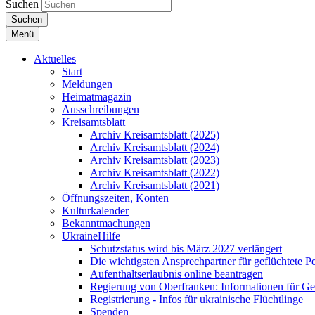
Suchen
Suchen
Menü
Aktuelles
Start
Meldungen
Heimatmagazin
Ausschreibungen
Kreisamtsblatt
Archiv Kreisamtsblatt (2025)
Archiv Kreisamtsblatt (2024)
Archiv Kreisamtsblatt (2023)
Archiv Kreisamtsblatt (2022)
Archiv Kreisamtsblatt (2021)
Öffnungszeiten, Konten
Kulturkalender
Bekanntmachungen
UkraineHilfe
Schutzstatus wird bis März 2027 verlängert
Die wichtigsten Ansprechpartner für geflüchtete 
Aufenthaltserlaubnis online beantragen
Regierung von Oberfranken: Informationen für Gef
Registrierung - Infos für ukrainische Flüchtlinge
Spenden