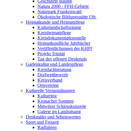
Geschützte Bäume
Natura 2000 - FFH-Gebiete
Naturpark Frankenwald
Ökologische Bildungsstätte Ofr.
Heimatkunde und Heimatpflege
Kulturlandschaftsräume
Kreisheimatpflege
Kreisdokumentationsstelle
Heimatkundliche Jahrbücher
Veröffentlichungen der KHPf
Projekt Trinität
Tag des offenen Denkmals
Gartenkultur und Landespflege
Kreisfachberatung
Dorfwettbewerb
Kreisverband
Ortsvereine
Kulturelle Veranstaltungen
Kulturring
Kronacher Sommer
Mitwitzer Schlosskonzerte
Galerie im Landratsamt
Denkmäler und Sehenswertes
Sport und Freizeit
Radfahren