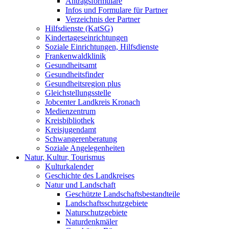
Antragsformulare
Infos und Formulare für Partner
Verzeichnis der Partner
Hilfsdienste (KatSG)
Kindertageseinrichtungen
Soziale Einrichtungen, Hilfsdienste
Frankenwaldklinik
Gesundheitsamt
Gesundheitsfinder
Gesundheitsregion plus
Gleichstellungsstelle
Jobcenter Landkreis Kronach
Medienzentrum
Kreisbibliothek
Kreisjugendamt
Schwangerenberatung
Soziale Angelegenheiten
Natur, Kultur, Tourismus
Kulturkalender
Geschichte des Landkreises
Natur und Landschaft
Geschützte Landschaftsbestandteile
Landschaftsschutzgebiete
Naturschutzgebiete
Naturdenkmäler