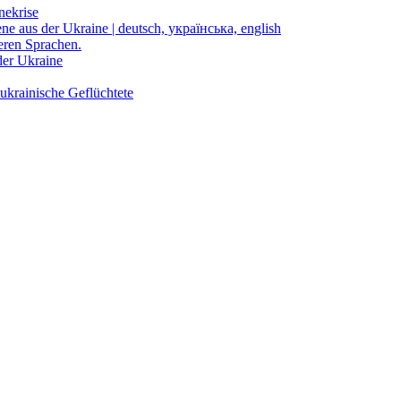
nekrise
ene aus der Ukraine | deutsch, українська, english
eren Sprachen.
der Ukraine
ukrainische Geflüchtete