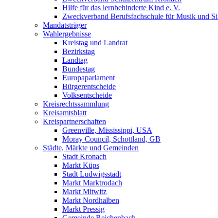
Hilfe für das lernbehinderte Kind e. V.
Zweckverband Berufsfachschule für Musik und S
Mandatsträger
Wahlergebnisse
Kreistag und Landrat
Bezirkstag
Landtag
Bundestag
Europaparlament
Bürgerentscheide
Volksentscheide
Kreisrechtssammlung
Kreisamtsblatt
Kreispartnerschaften
Greenville, Mississippi, USA
Moray Council, Schottland, GB
Städte, Märkte und Gemeinden
Stadt Kronach
Markt Küps
Stadt Ludwigsstadt
Markt Marktrodach
Markt Mitwitz
Markt Nordhalben
Markt Pressig
Gemeinde Reichenbach