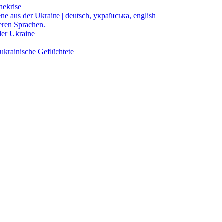
nekrise
ene aus der Ukraine | deutsch, українська, english
eren Sprachen.
der Ukraine
ukrainische Geflüchtete