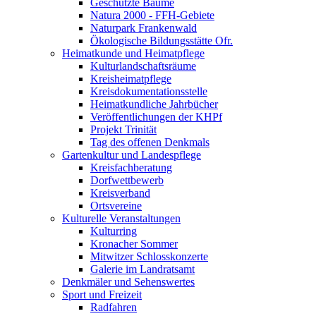
Geschützte Bäume
Natura 2000 - FFH-Gebiete
Naturpark Frankenwald
Ökologische Bildungsstätte Ofr.
Heimatkunde und Heimatpflege
Kulturlandschaftsräume
Kreisheimatpflege
Kreisdokumentationsstelle
Heimatkundliche Jahrbücher
Veröffentlichungen der KHPf
Projekt Trinität
Tag des offenen Denkmals
Gartenkultur und Landespflege
Kreisfachberatung
Dorfwettbewerb
Kreisverband
Ortsvereine
Kulturelle Veranstaltungen
Kulturring
Kronacher Sommer
Mitwitzer Schlosskonzerte
Galerie im Landratsamt
Denkmäler und Sehenswertes
Sport und Freizeit
Radfahren