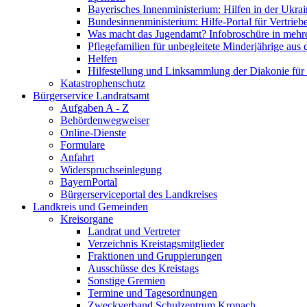
Bayerisches Innenministerium: Hilfen in der Ukrai
Bundesinnenministerium: Hilfe-Portal für Vertrieb
Was macht das Jugendamt? Infobroschüre in mehr
Pflegefamilien für unbegleitete Minderjährige aus 
Helfen
Hilfestellung und Linksammlung der Diakonie für 
Katastrophenschutz
Bürgerservice Landratsamt
Aufgaben A - Z
Behördenwegweiser
Online-Dienste
Formulare
Anfahrt
Widerspruchseinlegung
BayernPortal
Bürgerserviceportal des Landkreises
Landkreis und Gemeinden
Kreisorgane
Landrat und Vertreter
Verzeichnis Kreistagsmitglieder
Fraktionen und Gruppierungen
Ausschüsse des Kreistags
Sonstige Gremien
Termine und Tagesordnungen
Zweckverband Schulzentrum Kronach