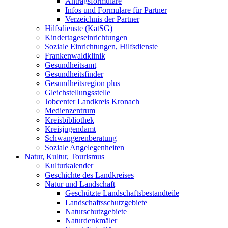
Antragsformulare
Infos und Formulare für Partner
Verzeichnis der Partner
Hilfsdienste (KatSG)
Kindertageseinrichtungen
Soziale Einrichtungen, Hilfsdienste
Frankenwaldklinik
Gesundheitsamt
Gesundheitsfinder
Gesundheitsregion plus
Gleichstellungsstelle
Jobcenter Landkreis Kronach
Medienzentrum
Kreisbibliothek
Kreisjugendamt
Schwangerenberatung
Soziale Angelegenheiten
Natur, Kultur, Tourismus
Kulturkalender
Geschichte des Landkreises
Natur und Landschaft
Geschützte Landschaftsbestandteile
Landschaftsschutzgebiete
Naturschutzgebiete
Naturdenkmäler