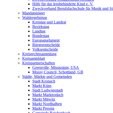
Hilfe für das lernbehinderte Kind e. V.
Zweckverband Berufsfachschule für Musik und S
Mandatsträger
Wahlergebnisse
Kreistag und Landrat
Bezirkstag
Landtag
Bundestag
Europaparlament
Bürgerentscheide
Volksentscheide
Kreisrechtssammlung
Kreisamtsblatt
Kreispartnerschaften
Greenville, Mississippi, USA
Moray Council, Schottland, GB
Städte, Märkte und Gemeinden
Stadt Kronach
Markt Küps
Stadt Ludwigsstadt
Markt Marktrodach
Markt Mitwitz
Markt Nordhalben
Markt Pressig
Gemeinde Reichenbach