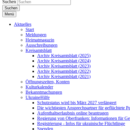
Suchen
Suchen
Menü
Aktuelles
Start
Meldungen
Heimatmagazin
Ausschreibungen
Kreisamtsblatt
Archiv Kreisamtsblatt (2025)
Archiv Kreisamtsblatt (2024)
Archiv Kreisamtsblatt (2023)
Archiv Kreisamtsblatt (2022)
Archiv Kreisamtsblatt (2021)
Öffnungszeiten, Konten
Kulturkalender
Bekanntmachungen
UkraineHilfe
Schutzstatus wird bis März 2027 verlängert
Die wichtigsten Ansprechpartner für geflüchtete 
Aufenthaltserlaubnis online beantragen
Regierung von Oberfranken: Informationen für Gef
Registrierung - Infos für ukrainische Flüchtlinge
Spenden