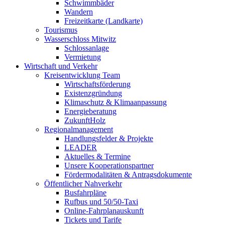
Schwimmbäder
Wandern
Freizeitkarte (Landkarte)
Tourismus
Wasserschloss Mitwitz
Schlossanlage
Vermietung
Wirtschaft und Verkehr
Kreisentwicklung Team
Wirtschaftsförderung
Existenzgründung
Klimaschutz & Klimaanpassung
Energieberatung
ZukunftHolz
Regionalmanagement
Handlungsfelder & Projekte
LEADER
Aktuelles & Termine
Unsere Kooperationspartner
Fördermodalitäten & Antragsdokumente
Öffentlicher Nahverkehr
Busfahrpläne
Rufbus und 50/50-Taxi
Online-Fahrplanauskunft
Tickets und Tarife