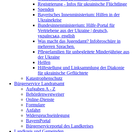
Registrierung - Infos für ukrainische Flüchtlinge
Spenden
Bayerisches Innenministerium: Hilfen in der
Ukrainekrise
Bundesinnenministerium: Hilfe-Portal für
Vertriebene aus der Ukraine | deutsch,
українська, english
Was macht das Jugendamt? Infobroschüre in
mehreren Sprachen.
Pflegefamilien für unbegleitete Minderjährige aus
der Ukraine
Helfen
Hilfestellung und Linksammlung der Diakonie
für ukrainische Geflüchtete
Katastrophenschutz
Bürgerservice Landratsamt
Aufgaben A - Z
Behördenwegweiser
Online-Dienste
Formulare
Anfahrt
Widerspruchseinlegung
BayernPortal
Bürgerserviceportal des Landkreises
Landkreis und Gemeinden