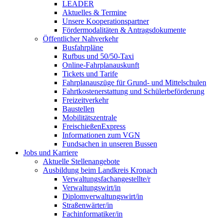
LEADER
Aktuelles & Termine
Unsere Kooperationspartner
Fördermodalitäten & Antragsdokumente
Öffentlicher Nahverkehr
Busfahrpläne
Rufbus und 50/50-Taxi
Online-Fahrplanauskunft
Tickets und Tarife
Fahrplanauszüge für Grund- und Mittelschulen
Fahrtkostenerstattung und Schülerbeförderung
Freizeitverkehr
Baustellen
Mobilitätszentrale
FreischießenExpress
Informationen zum VGN
Fundsachen in unseren Bussen
Jobs und Karriere
Aktuelle Stellenangebote
Ausbildung beim Landkreis Kronach
Verwaltungsfachangestellte/r
Verwaltungswirt/in
Diplomverwaltungswirt/in
Straßenwärter/in
Fachinformatiker/in