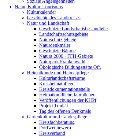
Soziale Angelegenheiten
Natur, Kultur, Tourismus
Kulturkalender
Geschichte des Landkreises
Natur und Landschaft
Geschützte Landschaftsbestandteile
Landschaftsschutzgebiete
Naturschutzgebiete
Naturdenkmäler
Geschützte Bäume
Natura 2000 - FFH-Gebiete
Naturpark Frankenwald
Ökologische Bildungsstätte Ofr.
Heimatkunde und Heimatpflege
Kulturlandschaftsräume
Kreisheimatpflege
Kreisdokumentationsstelle
Heimatkundliche Jahrbücher
Veröffentlichungen der KHPf
Projekt Trinität
Tag des offenen Denkmals
Gartenkultur und Landespflege
Kreisfachberatung
Dorfwettbewerb
Kreisverband