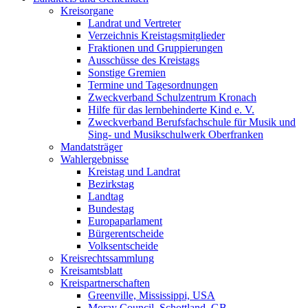
Kreisorgane
Landrat und Vertreter
Verzeichnis Kreistagsmitglieder
Fraktionen und Gruppierungen
Ausschüsse des Kreistags
Sonstige Gremien
Termine und Tagesordnungen
Zweckverband Schulzentrum Kronach
Hilfe für das lernbehinderte Kind e. V.
Zweckverband Berufsfachschule für Musik und
Sing- und Musikschulwerk Oberfranken
Mandatsträger
Wahlergebnisse
Kreistag und Landrat
Bezirkstag
Landtag
Bundestag
Europaparlament
Bürgerentscheide
Volksentscheide
Kreisrechtssammlung
Kreisamtsblatt
Kreispartnerschaften
Greenville, Mississippi, USA
Moray Council, Schottland, GB