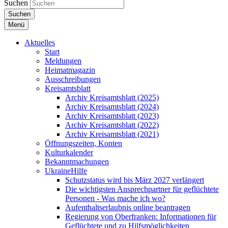
Suchen
Suchen
Menü
Aktuelles
Start
Meldungen
Heimatmagazin
Ausschreibungen
Kreisamtsblatt
Archiv Kreisamtsblatt (2025)
Archiv Kreisamtsblatt (2024)
Archiv Kreisamtsblatt (2023)
Archiv Kreisamtsblatt (2022)
Archiv Kreisamtsblatt (2021)
Öffnungszeiten, Konten
Kulturkalender
Bekanntmachungen
UkraineHilfe
Schutzstatus wird bis März 2027 verlängert
Die wichtigsten Ansprechpartner für geflüchtete
Personen - Was mache ich wo?
Aufenthaltserlaubnis online beantragen
Regierung von Oberfranken: Informationen für
Geflüchtete und zu Hilfsmöglichkeiten