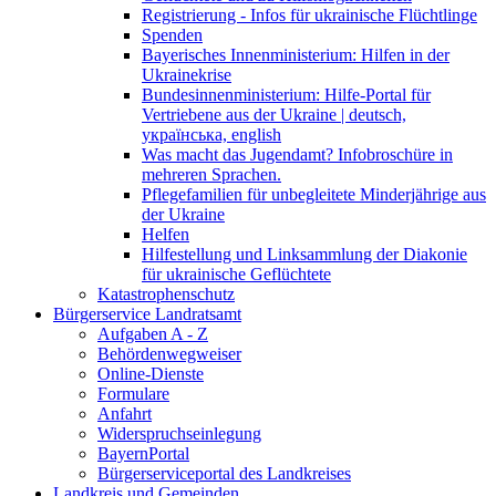
Registrierung - Infos für ukrainische Flüchtlinge
Spenden
Bayerisches Innenministerium: Hilfen in der
Ukrainekrise
Bundesinnenministerium: Hilfe-Portal für
Vertriebene aus der Ukraine | deutsch,
українська, english
Was macht das Jugendamt? Infobroschüre in
mehreren Sprachen.
Pflegefamilien für unbegleitete Minderjährige aus
der Ukraine
Helfen
Hilfestellung und Linksammlung der Diakonie
für ukrainische Geflüchtete
Katastrophenschutz
Bürgerservice Landratsamt
Aufgaben A - Z
Behördenwegweiser
Online-Dienste
Formulare
Anfahrt
Widerspruchseinlegung
BayernPortal
Bürgerserviceportal des Landkreises
Landkreis und Gemeinden