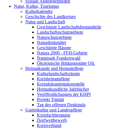
Soziale Angelegenheiten
Natur, Kultur, Tourismus
Kulturkalender
Geschichte des Landkreises
Natur und Landschaft
Geschützte Landschaftsbestandteile
Landschaftsschutzgebiete
Naturschutzgebiete
Naturdenkmäler
Geschützte Bäume
Natura 2000 - FFH-Gebiete
Naturpark Frankenwald
Ökologische Bildungsstätte Ofr.
Heimatkunde und Heimatpflege
Kulturlandschaftsräume
Kreisheimatpflege
Kreisdokumentationsstelle
Heimatkundliche Jahrbücher
Veröffentlichungen der KHPf
Projekt Trinität
Tag des offenen Denkmals
Gartenkultur und Landespflege
Kreisfachberatung
Dorfwettbewerb
Kreisverband