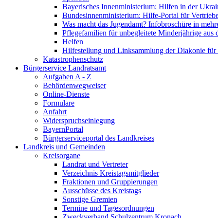
Bayerisches Innenministerium: Hilfen in der Ukrai
Bundesinnenministerium: Hilfe-Portal für Vertrieb
Was macht das Jugendamt? Infobroschüre in mehr
Pflegefamilien für unbegleitete Minderjährige aus 
Helfen
Hilfestellung und Linksammlung der Diakonie für 
Katastrophenschutz
Bürgerservice Landratsamt
Aufgaben A - Z
Behördenwegweiser
Online-Dienste
Formulare
Anfahrt
Widerspruchseinlegung
BayernPortal
Bürgerserviceportal des Landkreises
Landkreis und Gemeinden
Kreisorgane
Landrat und Vertreter
Verzeichnis Kreistagsmitglieder
Fraktionen und Gruppierungen
Ausschüsse des Kreistags
Sonstige Gremien
Termine und Tagesordnungen
Zweckverband Schulzentrum Kronach