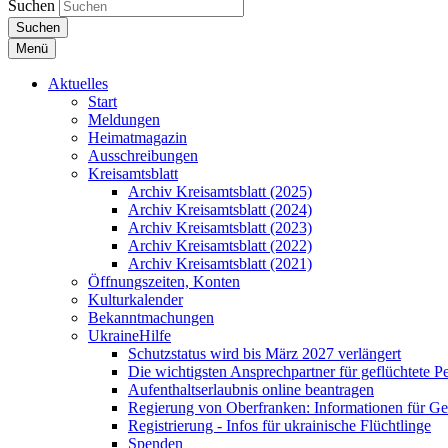
Suchen
Suchen
Menü
Aktuelles
Start
Meldungen
Heimatmagazin
Ausschreibungen
Kreisamtsblatt
Archiv Kreisamtsblatt (2025)
Archiv Kreisamtsblatt (2024)
Archiv Kreisamtsblatt (2023)
Archiv Kreisamtsblatt (2022)
Archiv Kreisamtsblatt (2021)
Öffnungszeiten, Konten
Kulturkalender
Bekanntmachungen
UkraineHilfe
Schutzstatus wird bis März 2027 verlängert
Die wichtigsten Ansprechpartner für geflüchtete 
Aufenthaltserlaubnis online beantragen
Regierung von Oberfranken: Informationen für Gef
Registrierung - Infos für ukrainische Flüchtlinge
Spenden