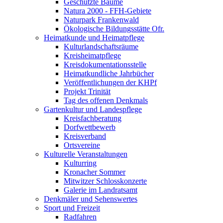
Geschützte Bäume
Natura 2000 - FFH-Gebiete
Naturpark Frankenwald
Ökologische Bildungsstätte Ofr.
Heimatkunde und Heimatpflege
Kulturlandschaftsräume
Kreisheimatpflege
Kreisdokumentationsstelle
Heimatkundliche Jahrbücher
Veröffentlichungen der KHPf
Projekt Trinität
Tag des offenen Denkmals
Gartenkultur und Landespflege
Kreisfachberatung
Dorfwettbewerb
Kreisverband
Ortsvereine
Kulturelle Veranstaltungen
Kulturring
Kronacher Sommer
Mitwitzer Schlosskonzerte
Galerie im Landratsamt
Denkmäler und Sehenswertes
Sport und Freizeit
Radfahren