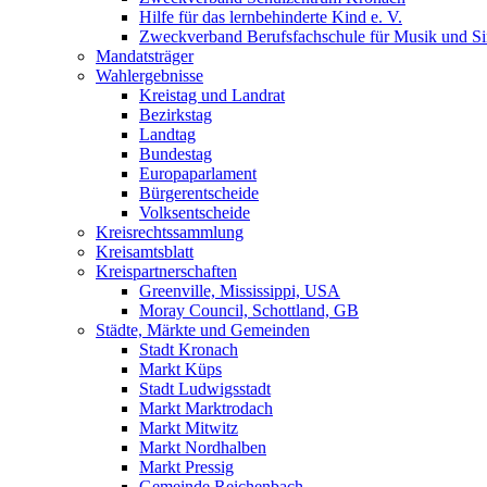
Hilfe für das lernbehinderte Kind e. V.
Zweckverband Berufsfachschule für Musik und S
Mandatsträger
Wahlergebnisse
Kreistag und Landrat
Bezirkstag
Landtag
Bundestag
Europaparlament
Bürgerentscheide
Volksentscheide
Kreisrechtssammlung
Kreisamtsblatt
Kreispartnerschaften
Greenville, Mississippi, USA
Moray Council, Schottland, GB
Städte, Märkte und Gemeinden
Stadt Kronach
Markt Küps
Stadt Ludwigsstadt
Markt Marktrodach
Markt Mitwitz
Markt Nordhalben
Markt Pressig
Gemeinde Reichenbach