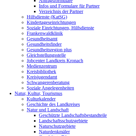
Antragsformulare
Infos und Formulare für Partner
Verzeichnis der Partner
Hilfsdienste (KatSG)
Kindertageseinrichtungen
Soziale Einrichtungen, Hilfsdienste
Frankenwaldklinik
Gesundheitsamt
Gesundheitsfinder
Gesundheitsregion plus
Gleichstellungsstelle
Jobcenter Landkreis Kronach
Medienzentrum
Kreisbibliothek
Kreisjugendamt
Schwangerenberatung
Soziale Angelegenheiten
Natur, Kultur, Tourismus
Kulturkalender
Geschichte des Landkreises
Natur und Landschaft
Geschützte Landschaftsbestandteile
Landschaftsschutzgebiete
Naturschutzgebiete
Naturdenkmäler