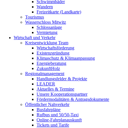
Schwimmbäder
Wandern
Freizeitkarte (Landkarte)
Tourismus
Wasserschloss Mitwitz
Schlossanlage
Vermietung
Wirtschaft und Verkehr
Kreisentwicklung Team
Wirtschaftsförderung
Existenzgründung
Klimaschutz & Klimaanpassung
Energieberatung
ZukunftHolz
Regionalmanagement
Handlungsfelder & Projekte
LEADER
Aktuelles & Termine
Unsere Kooperationspartner
Fördermodalitäten & Antragsdokumente
Öffentlicher Nahverkehr
Busfahrpläne
Rufbus und 50/50-Taxi
Online-Fahrplanauskunft
Tickets und Tarife