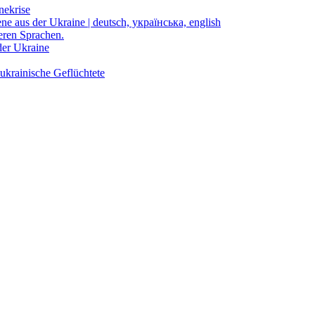
nekrise
ene aus der Ukraine | deutsch, українська, english
eren Sprachen.
der Ukraine
ukrainische Geflüchtete