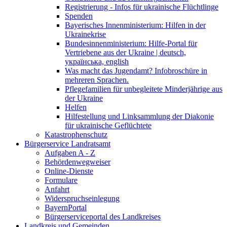
Registrierung - Infos für ukrainische Flüchtlinge
Spenden
Bayerisches Innenministerium: Hilfen in der
Ukrainekrise
Bundesinnenministerium: Hilfe-Portal für
Vertriebene aus der Ukraine | deutsch,
українська, english
Was macht das Jugendamt? Infobroschüre in
mehreren Sprachen.
Pflegefamilien für unbegleitete Minderjährige aus
der Ukraine
Helfen
Hilfestellung und Linksammlung der Diakonie
für ukrainische Geflüchtete
Katastrophenschutz
Bürgerservice Landratsamt
Aufgaben A - Z
Behördenwegweiser
Online-Dienste
Formulare
Anfahrt
Widerspruchseinlegung
BayernPortal
Bürgerserviceportal des Landkreises
Landkreis und Gemeinden