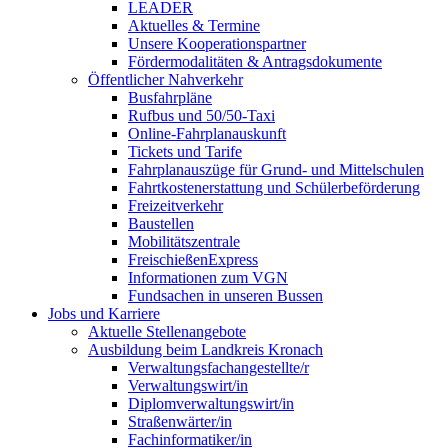
LEADER
Aktuelles & Termine
Unsere Kooperationspartner
Fördermodalitäten & Antragsdokumente
Öffentlicher Nahverkehr
Busfahrpläne
Rufbus und 50/50-Taxi
Online-Fahrplanauskunft
Tickets und Tarife
Fahrplanauszüge für Grund- und Mittelschulen
Fahrtkostenerstattung und Schülerbeförderung
Freizeitverkehr
Baustellen
Mobilitätszentrale
FreischießenExpress
Informationen zum VGN
Fundsachen in unseren Bussen
Jobs und Karriere
Aktuelle Stellenangebote
Ausbildung beim Landkreis Kronach
Verwaltungsfachangestellte/r
Verwaltungswirt/in
Diplomverwaltungswirt/in
Straßenwärter/in
Fachinformatiker/in