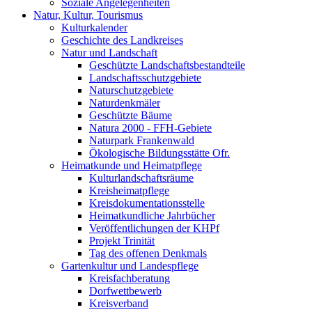
Soziale Angelegenheiten
Natur, Kultur, Tourismus
Kulturkalender
Geschichte des Landkreises
Natur und Landschaft
Geschützte Landschaftsbestandteile
Landschaftsschutzgebiete
Naturschutzgebiete
Naturdenkmäler
Geschützte Bäume
Natura 2000 - FFH-Gebiete
Naturpark Frankenwald
Ökologische Bildungsstätte Ofr.
Heimatkunde und Heimatpflege
Kulturlandschaftsräume
Kreisheimatpflege
Kreisdokumentationsstelle
Heimatkundliche Jahrbücher
Veröffentlichungen der KHPf
Projekt Trinität
Tag des offenen Denkmals
Gartenkultur und Landespflege
Kreisfachberatung
Dorfwettbewerb
Kreisverband