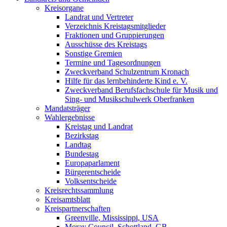
Kreisorgane
Landrat und Vertreter
Verzeichnis Kreistagsmitglieder
Fraktionen und Gruppierungen
Ausschüsse des Kreistags
Sonstige Gremien
Termine und Tagesordnungen
Zweckverband Schulzentrum Kronach
Hilfe für das lernbehinderte Kind e. V.
Zweckverband Berufsfachschule für Musik und
Sing- und Musikschulwerk Oberfranken
Mandatsträger
Wahlergebnisse
Kreistag und Landrat
Bezirkstag
Landtag
Bundestag
Europaparlament
Bürgerentscheide
Volksentscheide
Kreisrechtssammlung
Kreisamtsblatt
Kreispartnerschaften
Greenville, Mississippi, USA
Moray Council, Schottland, GB