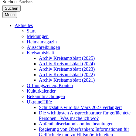
Suchen
Suchen
Menü
Aktuelles
Start
Meldungen
Heimatmagazin
Ausschreibungen
Kreisamtsblatt
Archiv Kreisamtsblatt (2025)
Archiv Kreisamtsblatt (2024)
Archiv Kreisamtsblatt (2023)
Archiv Kreisamtsblatt (2022)
Archiv Kreisamtsblatt (2021)
Öffnungszeiten, Konten
Kulturkalender
Bekanntmachungen
UkraineHilfe
Schutzstatus wird bis März 2027 verlängert
Die wichtigsten Ansprechpartner für geflüchtete
Personen - Was mache ich wo?
Aufenthaltserlaubnis online beantragen
Regierung von Oberfranken: Informationen für
Geflüchtete und zu Hilfsmöglichkeiten