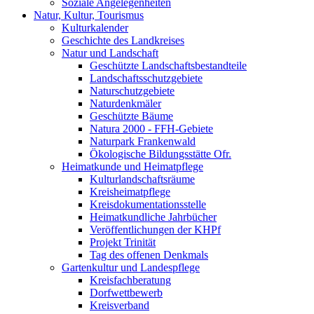
Soziale Angelegenheiten
Natur, Kultur, Tourismus
Kulturkalender
Geschichte des Landkreises
Natur und Landschaft
Geschützte Landschaftsbestandteile
Landschaftsschutzgebiete
Naturschutzgebiete
Naturdenkmäler
Geschützte Bäume
Natura 2000 - FFH-Gebiete
Naturpark Frankenwald
Ökologische Bildungsstätte Ofr.
Heimatkunde und Heimatpflege
Kulturlandschaftsräume
Kreisheimatpflege
Kreisdokumentationsstelle
Heimatkundliche Jahrbücher
Veröffentlichungen der KHPf
Projekt Trinität
Tag des offenen Denkmals
Gartenkultur und Landespflege
Kreisfachberatung
Dorfwettbewerb
Kreisverband