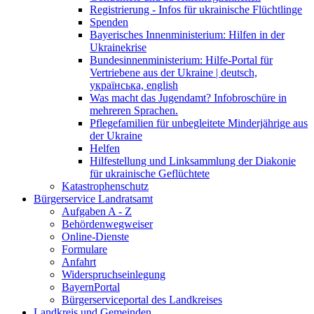
Registrierung - Infos für ukrainische Flüchtlinge
Spenden
Bayerisches Innenministerium: Hilfen in der
Ukrainekrise
Bundesinnenministerium: Hilfe-Portal für
Vertriebene aus der Ukraine | deutsch,
українська, english
Was macht das Jugendamt? Infobroschüre in
mehreren Sprachen.
Pflegefamilien für unbegleitete Minderjährige aus
der Ukraine
Helfen
Hilfestellung und Linksammlung der Diakonie
für ukrainische Geflüchtete
Katastrophenschutz
Bürgerservice Landratsamt
Aufgaben A - Z
Behördenwegweiser
Online-Dienste
Formulare
Anfahrt
Widerspruchseinlegung
BayernPortal
Bürgerserviceportal des Landkreises
Landkreis und Gemeinden