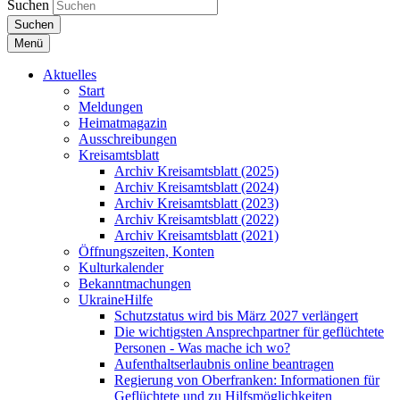
Suchen
Suchen
Menü
Aktuelles
Start
Meldungen
Heimatmagazin
Ausschreibungen
Kreisamtsblatt
Archiv Kreisamtsblatt (2025)
Archiv Kreisamtsblatt (2024)
Archiv Kreisamtsblatt (2023)
Archiv Kreisamtsblatt (2022)
Archiv Kreisamtsblatt (2021)
Öffnungszeiten, Konten
Kulturkalender
Bekanntmachungen
UkraineHilfe
Schutzstatus wird bis März 2027 verlängert
Die wichtigsten Ansprechpartner für geflüchtete
Personen - Was mache ich wo?
Aufenthaltserlaubnis online beantragen
Regierung von Oberfranken: Informationen für
Geflüchtete und zu Hilfsmöglichkeiten