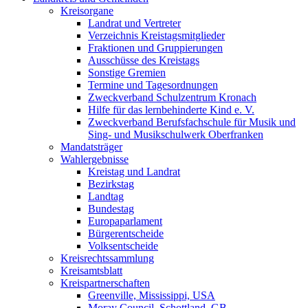
Kreisorgane
Landrat und Vertreter
Verzeichnis Kreistagsmitglieder
Fraktionen und Gruppierungen
Ausschüsse des Kreistags
Sonstige Gremien
Termine und Tagesordnungen
Zweckverband Schulzentrum Kronach
Hilfe für das lernbehinderte Kind e. V.
Zweckverband Berufsfachschule für Musik und
Sing- und Musikschulwerk Oberfranken
Mandatsträger
Wahlergebnisse
Kreistag und Landrat
Bezirkstag
Landtag
Bundestag
Europaparlament
Bürgerentscheide
Volksentscheide
Kreisrechtssammlung
Kreisamtsblatt
Kreispartnerschaften
Greenville, Mississippi, USA
Moray Council, Schottland, GB