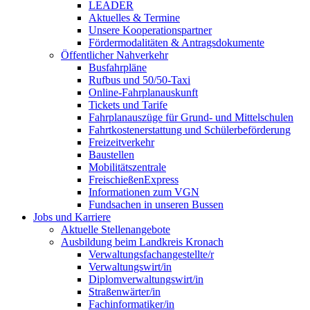
LEADER
Aktuelles & Termine
Unsere Kooperationspartner
Fördermodalitäten & Antragsdokumente
Öffentlicher Nahverkehr
Busfahrpläne
Rufbus und 50/50-Taxi
Online-Fahrplanauskunft
Tickets und Tarife
Fahrplanauszüge für Grund- und Mittelschulen
Fahrtkostenerstattung und Schülerbeförderung
Freizeitverkehr
Baustellen
Mobilitätszentrale
FreischießenExpress
Informationen zum VGN
Fundsachen in unseren Bussen
Jobs und Karriere
Aktuelle Stellenangebote
Ausbildung beim Landkreis Kronach
Verwaltungsfachangestellte/r
Verwaltungswirt/in
Diplomverwaltungswirt/in
Straßenwärter/in
Fachinformatiker/in