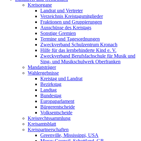
Kreisorgane
Landrat und Vertreter
Verzeichnis Kreistagsmitglieder
Fraktionen und Gruppierungen
Ausschüsse des Kreistags
Sonstige Gremien
Termine und Tagesordnungen
Zweckverband Schulzentrum Kronach
Hilfe für das lernbehinderte Kind e. V.
Zweckverband Berufsfachschule für Musik und
Sing- und Musikschulwerk Oberfranken
Mandatsträger
Wahlergebnisse
Kreistag und Landrat
Bezirkstag
Landtag
Bundestag
Europaparlament
Bürgerentscheide
Volksentscheide
Kreisrechtssammlung
Kreisamtsblatt
Kreispartnerschaften
Greenville, Mississippi, USA
Moray Council, Schottland, GB