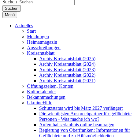
Suchen
Suchen
Menü
Aktuelles
Start
Meldungen
Heimatmagazin
Ausschreibungen
Kreisamtsblatt
Archiv Kreisamtsblatt (2025)
Archiv Kreisamtsblatt (2024)
Archiv Kreisamtsblatt (2023)
Archiv Kreisamtsblatt (2022)
Archiv Kreisamtsblatt (2021)
Öffnungszeiten, Konten
Kulturkalender
Bekanntmachungen
UkraineHilfe
Schutzstatus wird bis März 2027 verlängert
Die wichtigsten Ansprechpartner für geflüchtete
Personen - Was mache ich wo?
Aufenthaltserlaubnis online beantragen
Regierung von Oberfranken: Informationen für
Geflüchtete und zu Hilfsmöglichkeiten