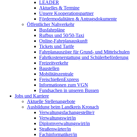
LEADER
Aktuelles & Termine
Unsere Kooperationspartner
Fördermodalitäten & Antragsdokumente
Öffentlicher Nahverkehr
Busfahrpläne
Rufbus und 50/50-Taxi
Online-Fahrplanauskunft
Tickets und Tarife
Fahrplanauszüge für Grund- und Mittelschulen
Fahrtkostenerstattung und Schülerbeförderung
Freizeitverkehr
Baustellen
Mobilitätszentrale
FreischießenExpress
Informationen zum VGN
Fundsachen in unseren Bussen
Jobs und Karriere
Aktuelle Stellenangebote
Ausbildung beim Landkreis Kronach
Verwaltungsfachangestellte/r
Verwaltungswirt/in
Diplomverwaltungswirt/in
Straßenwärter/in
Fachinformatiker/in