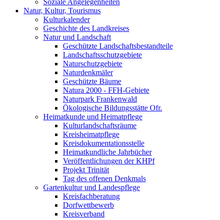
Soziale Angelegenheiten
Natur, Kultur, Tourismus
Kulturkalender
Geschichte des Landkreises
Natur und Landschaft
Geschützte Landschaftsbestandteile
Landschaftsschutzgebiete
Naturschutzgebiete
Naturdenkmäler
Geschützte Bäume
Natura 2000 - FFH-Gebiete
Naturpark Frankenwald
Ökologische Bildungsstätte Ofr.
Heimatkunde und Heimatpflege
Kulturlandschaftsräume
Kreisheimatpflege
Kreisdokumentationsstelle
Heimatkundliche Jahrbücher
Veröffentlichungen der KHPf
Projekt Trinität
Tag des offenen Denkmals
Gartenkultur und Landespflege
Kreisfachberatung
Dorfwettbewerb
Kreisverband