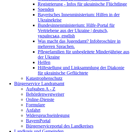
Registrierung - Infos für ukrainische Flüchtlinge
Spenden
Bayerisches Innenministerium: Hilfen in der
Ukrainekrise
Bundesinnenministerium: Hilfe-Portal für
Vertriebene aus der Ukraine | deutsch,
українська, english
Was macht das Jugendamt? Infobroschüre in
mehreren Sprachen.
Pflegefamilien für unbegleitete Minderjährige aus
der Ukraine
Helfen
Hilfestellung und Linksammlung der Diakonie
für ukrainische Geflüchtete
Katastrophenschutz
Bürgerservice Landratsamt
Aufgaben A - Z
Behördenwegweiser
Online-Dienste
Formulare
Anfahrt
Widerspruchseinlegung
BayernPortal
Bürgerserviceportal des Landkreises
Landkreis und Gemeinden