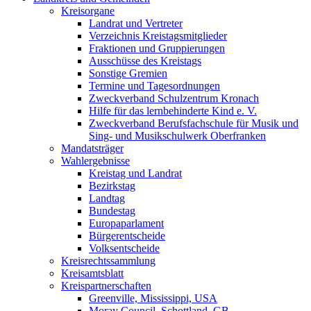
Kreisorgane
Landrat und Vertreter
Verzeichnis Kreistagsmitglieder
Fraktionen und Gruppierungen
Ausschüsse des Kreistags
Sonstige Gremien
Termine und Tagesordnungen
Zweckverband Schulzentrum Kronach
Hilfe für das lernbehinderte Kind e. V.
Zweckverband Berufsfachschule für Musik und
Sing- und Musikschulwerk Oberfranken
Mandatsträger
Wahlergebnisse
Kreistag und Landrat
Bezirkstag
Landtag
Bundestag
Europaparlament
Bürgerentscheide
Volksentscheide
Kreisrechtssammlung
Kreisamtsblatt
Kreispartnerschaften
Greenville, Mississippi, USA
Moray Council, Schottland, GB