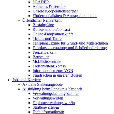
LEADER
Aktuelles & Termine
Unsere Kooperationspartner
Fördermodalitäten & Antragsdokumente
Öffentlicher Nahverkehr
Busfahrpläne
Rufbus und 50/50-Taxi
Online-Fahrplanauskunft
Tickets und Tarife
Fahrplanauszüge für Grund- und Mittelschulen
Fahrtkostenerstattung und Schülerbeförderung
Freizeitverkehr
Baustellen
Mobilitätszentrale
FreischießenExpress
Informationen zum VGN
Fundsachen in unseren Bussen
Jobs und Karriere
Aktuelle Stellenangebote
Ausbildung beim Landkreis Kronach
Verwaltungsfachangestellte/r
Verwaltungswirt/in
Diplomverwaltungswirt/in
Straßenwärter/in
Fachinformatiker/in