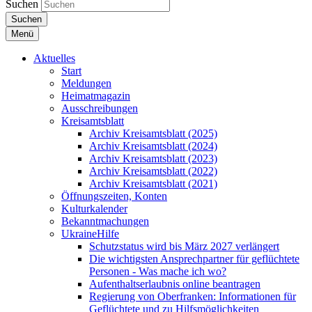
Suchen
Suchen
Menü
Aktuelles
Start
Meldungen
Heimatmagazin
Ausschreibungen
Kreisamtsblatt
Archiv Kreisamtsblatt (2025)
Archiv Kreisamtsblatt (2024)
Archiv Kreisamtsblatt (2023)
Archiv Kreisamtsblatt (2022)
Archiv Kreisamtsblatt (2021)
Öffnungszeiten, Konten
Kulturkalender
Bekanntmachungen
UkraineHilfe
Schutzstatus wird bis März 2027 verlängert
Die wichtigsten Ansprechpartner für geflüchtete
Personen - Was mache ich wo?
Aufenthaltserlaubnis online beantragen
Regierung von Oberfranken: Informationen für
Geflüchtete und zu Hilfsmöglichkeiten