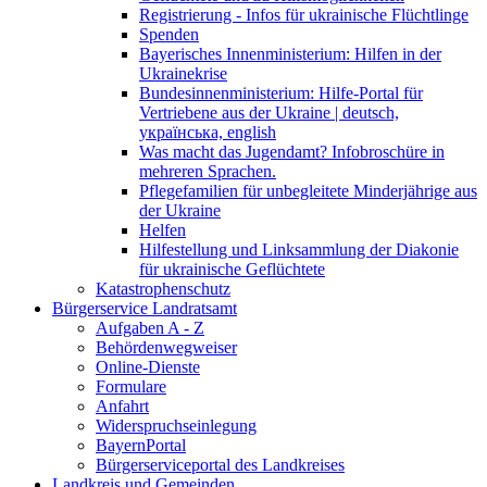
Registrierung - Infos für ukrainische Flüchtlinge
Spenden
Bayerisches Innenministerium: Hilfen in der
Ukrainekrise
Bundesinnenministerium: Hilfe-Portal für
Vertriebene aus der Ukraine | deutsch,
українська, english
Was macht das Jugendamt? Infobroschüre in
mehreren Sprachen.
Pflegefamilien für unbegleitete Minderjährige aus
der Ukraine
Helfen
Hilfestellung und Linksammlung der Diakonie
für ukrainische Geflüchtete
Katastrophenschutz
Bürgerservice Landratsamt
Aufgaben A - Z
Behördenwegweiser
Online-Dienste
Formulare
Anfahrt
Widerspruchseinlegung
BayernPortal
Bürgerserviceportal des Landkreises
Landkreis und Gemeinden