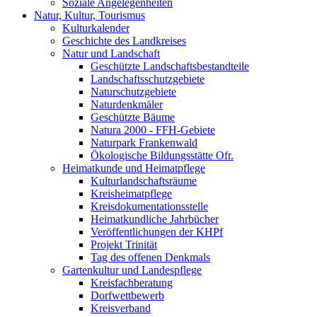
Soziale Angelegenheiten
Natur, Kultur, Tourismus
Kulturkalender
Geschichte des Landkreises
Natur und Landschaft
Geschützte Landschaftsbestandteile
Landschaftsschutzgebiete
Naturschutzgebiete
Naturdenkmäler
Geschützte Bäume
Natura 2000 - FFH-Gebiete
Naturpark Frankenwald
Ökologische Bildungsstätte Ofr.
Heimatkunde und Heimatpflege
Kulturlandschaftsräume
Kreisheimatpflege
Kreisdokumentationsstelle
Heimatkundliche Jahrbücher
Veröffentlichungen der KHPf
Projekt Trinität
Tag des offenen Denkmals
Gartenkultur und Landespflege
Kreisfachberatung
Dorfwettbewerb
Kreisverband