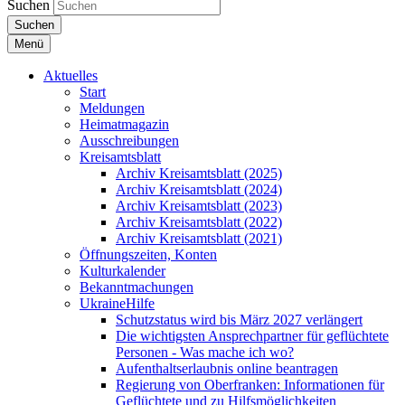
Suchen
Suchen
Menü
Aktuelles
Start
Meldungen
Heimatmagazin
Ausschreibungen
Kreisamtsblatt
Archiv Kreisamtsblatt (2025)
Archiv Kreisamtsblatt (2024)
Archiv Kreisamtsblatt (2023)
Archiv Kreisamtsblatt (2022)
Archiv Kreisamtsblatt (2021)
Öffnungszeiten, Konten
Kulturkalender
Bekanntmachungen
UkraineHilfe
Schutzstatus wird bis März 2027 verlängert
Die wichtigsten Ansprechpartner für geflüchtete
Personen - Was mache ich wo?
Aufenthaltserlaubnis online beantragen
Regierung von Oberfranken: Informationen für
Geflüchtete und zu Hilfsmöglichkeiten