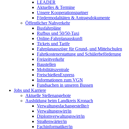
LEADER
Aktuelles & Termine
Unsere Kooperationspartner
Fördermodalitäten & Antragsdokumente
Öffentlicher Nahverkehr
Busfahrpläne
Rufbus und 50/50-Taxi
Online-Fahrplanauskunft
Tickets und Tarife
Fahrplanauszüge für Grund- und Mittelschulen
Fahrtkostenerstattung und Schülerbeförderung
Freizeitverkehr
Baustellen
Mobilitätszentrale
FreischießenExpress
Informationen zum VGN
Fundsachen in unseren Bussen
Jobs und Karriere
Aktuelle Stellenangebote
Ausbildung beim Landkreis Kronach
Verwaltungsfachangestellte/r
Verwaltungswirt/in
Diplomverwaltungswirt/in
Straßenwärter/in
Fachinformatiker/in