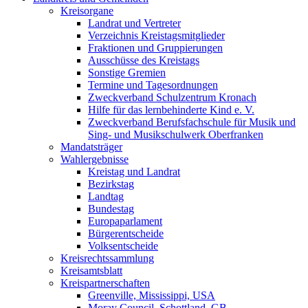
Kreisorgane
Landrat und Vertreter
Verzeichnis Kreistagsmitglieder
Fraktionen und Gruppierungen
Ausschüsse des Kreistags
Sonstige Gremien
Termine und Tagesordnungen
Zweckverband Schulzentrum Kronach
Hilfe für das lernbehinderte Kind e. V.
Zweckverband Berufsfachschule für Musik und
Sing- und Musikschulwerk Oberfranken
Mandatsträger
Wahlergebnisse
Kreistag und Landrat
Bezirkstag
Landtag
Bundestag
Europaparlament
Bürgerentscheide
Volksentscheide
Kreisrechtssammlung
Kreisamtsblatt
Kreispartnerschaften
Greenville, Mississippi, USA
Moray Council, Schottland, GB