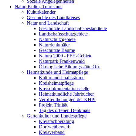
Soziale Angelegenheiten
Natur, Kultur, Tourismus
Kulturkalender
Geschichte des Landkreises
Natur und Landschaft
Geschützte Landschaftsbestandteile
Landschaftsschutzgebiete
Naturschutzgebiete
Naturdenkmäler
Geschützte Bäume
Natura 2000 - FFH-Gebiete
Naturpark Frankenwald
Ökologische Bildungsstätte Ofr.
Heimatkunde und Heimatpflege
Kulturlandschaftsräume
Kreisheimatpflege
Kreisdokumentationsstelle
Heimatkundliche Jahrbücher
Veröffentlichungen der KHPf
Projekt Trinität
Tag des offenen Denkmals
Gartenkultur und Landespflege
Kreisfachberatung
Dorfwettbewerb
Kreisverband