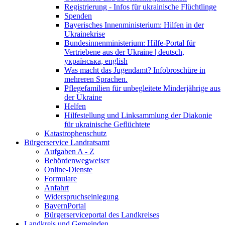
Registrierung - Infos für ukrainische Flüchtlinge
Spenden
Bayerisches Innenministerium: Hilfen in der
Ukrainekrise
Bundesinnenministerium: Hilfe-Portal für
Vertriebene aus der Ukraine | deutsch,
українська, english
Was macht das Jugendamt? Infobroschüre in
mehreren Sprachen.
Pflegefamilien für unbegleitete Minderjährige aus
der Ukraine
Helfen
Hilfestellung und Linksammlung der Diakonie
für ukrainische Geflüchtete
Katastrophenschutz
Bürgerservice Landratsamt
Aufgaben A - Z
Behördenwegweiser
Online-Dienste
Formulare
Anfahrt
Widerspruchseinlegung
BayernPortal
Bürgerserviceportal des Landkreises
Landkreis und Gemeinden