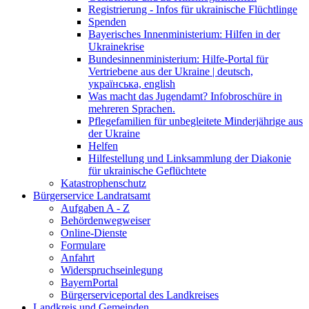
Registrierung - Infos für ukrainische Flüchtlinge
Spenden
Bayerisches Innenministerium: Hilfen in der
Ukrainekrise
Bundesinnenministerium: Hilfe-Portal für
Vertriebene aus der Ukraine | deutsch,
українська, english
Was macht das Jugendamt? Infobroschüre in
mehreren Sprachen.
Pflegefamilien für unbegleitete Minderjährige aus
der Ukraine
Helfen
Hilfestellung und Linksammlung der Diakonie
für ukrainische Geflüchtete
Katastrophenschutz
Bürgerservice Landratsamt
Aufgaben A - Z
Behördenwegweiser
Online-Dienste
Formulare
Anfahrt
Widerspruchseinlegung
BayernPortal
Bürgerserviceportal des Landkreises
Landkreis und Gemeinden