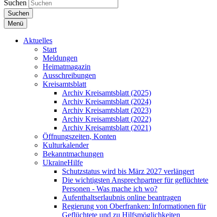
Suchen
Suchen
Menü
Aktuelles
Start
Meldungen
Heimatmagazin
Ausschreibungen
Kreisamtsblatt
Archiv Kreisamtsblatt (2025)
Archiv Kreisamtsblatt (2024)
Archiv Kreisamtsblatt (2023)
Archiv Kreisamtsblatt (2022)
Archiv Kreisamtsblatt (2021)
Öffnungszeiten, Konten
Kulturkalender
Bekanntmachungen
UkraineHilfe
Schutzstatus wird bis März 2027 verlängert
Die wichtigsten Ansprechpartner für geflüchtete
Personen - Was mache ich wo?
Aufenthaltserlaubnis online beantragen
Regierung von Oberfranken: Informationen für
Geflüchtete und zu Hilfsmöglichkeiten