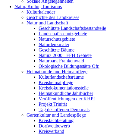
Soziale Angelegenheiten
Natur, Kultur, Tourismus
Kulturkalender
Geschichte des Landkreises
Natur und Landschaft
Geschützte Landschaftsbestandteile
Landschaftsschutzgebiete
Naturschutzgebiete
Naturdenkmäler
Geschützte Bäume
Natura 2000 - FFH-Gebiete
Naturpark Frankenwald
Ökologische Bildungsstätte Ofr.
Heimatkunde und Heimatpflege
Kulturlandschaftsräume
Kreisheimatpflege
Kreisdokumentationsstelle
Heimatkundliche Jahrbücher
Veröffentlichungen der KHPf
Projekt Trinität
Tag des offenen Denkmals
Gartenkultur und Landespflege
Kreisfachberatung
Dorfwettbewerb
Kreisverband