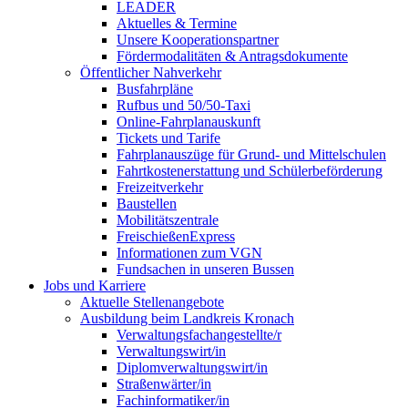
LEADER
Aktuelles & Termine
Unsere Kooperationspartner
Fördermodalitäten & Antragsdokumente
Öffentlicher Nahverkehr
Busfahrpläne
Rufbus und 50/50-Taxi
Online-Fahrplanauskunft
Tickets und Tarife
Fahrplanauszüge für Grund- und Mittelschulen
Fahrtkostenerstattung und Schülerbeförderung
Freizeitverkehr
Baustellen
Mobilitätszentrale
FreischießenExpress
Informationen zum VGN
Fundsachen in unseren Bussen
Jobs und Karriere
Aktuelle Stellenangebote
Ausbildung beim Landkreis Kronach
Verwaltungsfachangestellte/r
Verwaltungswirt/in
Diplomverwaltungswirt/in
Straßenwärter/in
Fachinformatiker/in