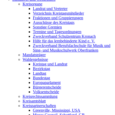
Kreisorgane
Landrat und Vertreter
Verzeichnis Kreistagsmitglieder
Fraktionen und Gruppierungen
Ausschüsse des Kreistags
Sonstige Gremien
Termine und Tagesordnungen
Zweckverband Schulzentrum Kronach
Hilfe für das lernbehinderte Kind e. V.
Zweckverband Berufsfachschule für Musik und
Sing- und Musikschulwerk Oberfranken
Mandatsträger
Wahlergebnisse
Kreistag und Landrat
Bezirkstag
Landtag
Bundestag
Europaparlament
Bürgerentscheide
Volksentscheide
Kreisrechtssammlung
Kreisamtsblatt
Kreispartnerschaften
Greenville, Mississippi, USA
Moray Council, Schottland, GB