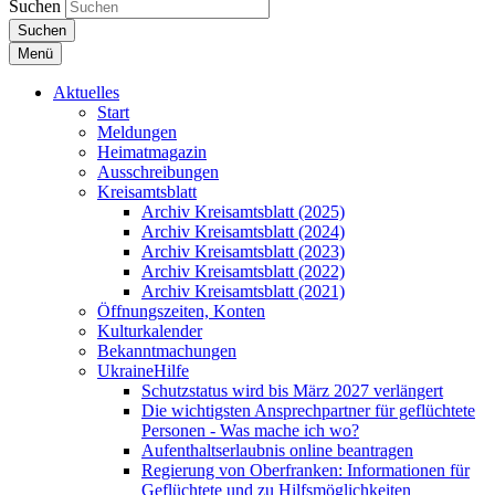
Suchen
Suchen
Menü
Aktuelles
Start
Meldungen
Heimatmagazin
Ausschreibungen
Kreisamtsblatt
Archiv Kreisamtsblatt (2025)
Archiv Kreisamtsblatt (2024)
Archiv Kreisamtsblatt (2023)
Archiv Kreisamtsblatt (2022)
Archiv Kreisamtsblatt (2021)
Öffnungszeiten, Konten
Kulturkalender
Bekanntmachungen
UkraineHilfe
Schutzstatus wird bis März 2027 verlängert
Die wichtigsten Ansprechpartner für geflüchtete
Personen - Was mache ich wo?
Aufenthaltserlaubnis online beantragen
Regierung von Oberfranken: Informationen für
Geflüchtete und zu Hilfsmöglichkeiten