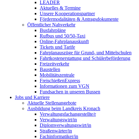
LEADER
Aktuelles & Termine
Unsere Kooperationspartner
Fördermodalitäten & Antragsdokumente
Öffentlicher Nahverkehr
Busfahrpläne
Rufbus und 50/50-Taxi
Online-Fahrplanauskunft
Tickets und Tarife
Fahrplanauszüge für Grund- und Mittelschulen
Fahrtkostenerstattung und Schülerbeförderung
Freizeitverkehr
Baustellen
Mobilitätszentrale
FreischießenExpress
Informationen zum VGN
Fundsachen in unseren Bussen
Jobs und Karriere
Aktuelle Stellenangebote
Ausbildung beim Landkreis Kronach
Verwaltungsfachangestellte/r
Verwaltungswirt/in
Diplomverwaltungswirt/in
Straßenwärter/in
Fachinformatiker/in