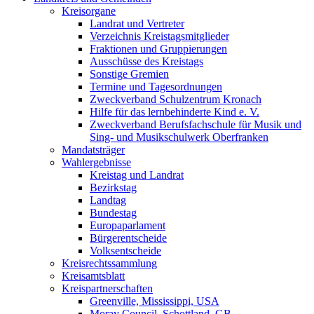
Kreisorgane
Landrat und Vertreter
Verzeichnis Kreistagsmitglieder
Fraktionen und Gruppierungen
Ausschüsse des Kreistags
Sonstige Gremien
Termine und Tagesordnungen
Zweckverband Schulzentrum Kronach
Hilfe für das lernbehinderte Kind e. V.
Zweckverband Berufsfachschule für Musik und
Sing- und Musikschulwerk Oberfranken
Mandatsträger
Wahlergebnisse
Kreistag und Landrat
Bezirkstag
Landtag
Bundestag
Europaparlament
Bürgerentscheide
Volksentscheide
Kreisrechtssammlung
Kreisamtsblatt
Kreispartnerschaften
Greenville, Mississippi, USA
Moray Council, Schottland, GB