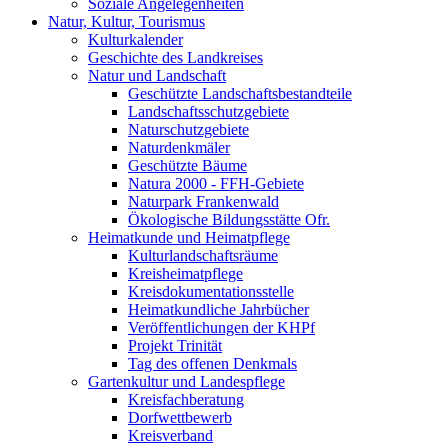
Soziale Angelegenheiten
Natur, Kultur, Tourismus
Kulturkalender
Geschichte des Landkreises
Natur und Landschaft
Geschützte Landschaftsbestandteile
Landschaftsschutzgebiete
Naturschutzgebiete
Naturdenkmäler
Geschützte Bäume
Natura 2000 - FFH-Gebiete
Naturpark Frankenwald
Ökologische Bildungsstätte Ofr.
Heimatkunde und Heimatpflege
Kulturlandschaftsräume
Kreisheimatpflege
Kreisdokumentationsstelle
Heimatkundliche Jahrbücher
Veröffentlichungen der KHPf
Projekt Trinität
Tag des offenen Denkmals
Gartenkultur und Landespflege
Kreisfachberatung
Dorfwettbewerb
Kreisverband