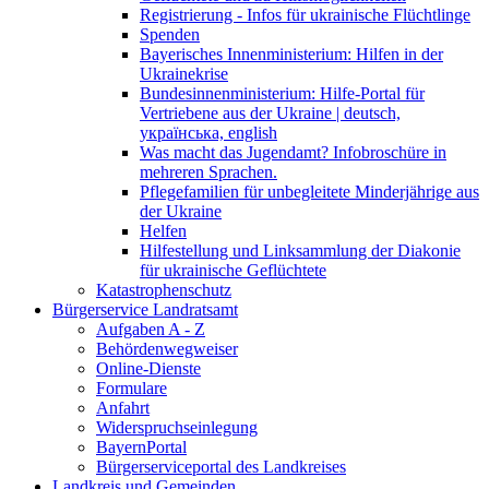
Registrierung - Infos für ukrainische Flüchtlinge
Spenden
Bayerisches Innenministerium: Hilfen in der
Ukrainekrise
Bundesinnenministerium: Hilfe-Portal für
Vertriebene aus der Ukraine | deutsch,
українська, english
Was macht das Jugendamt? Infobroschüre in
mehreren Sprachen.
Pflegefamilien für unbegleitete Minderjährige aus
der Ukraine
Helfen
Hilfestellung und Linksammlung der Diakonie
für ukrainische Geflüchtete
Katastrophenschutz
Bürgerservice Landratsamt
Aufgaben A - Z
Behördenwegweiser
Online-Dienste
Formulare
Anfahrt
Widerspruchseinlegung
BayernPortal
Bürgerserviceportal des Landkreises
Landkreis und Gemeinden