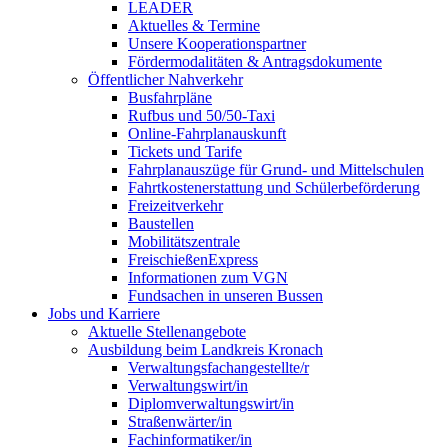
LEADER
Aktuelles & Termine
Unsere Kooperationspartner
Fördermodalitäten & Antragsdokumente
Öffentlicher Nahverkehr
Busfahrpläne
Rufbus und 50/50-Taxi
Online-Fahrplanauskunft
Tickets und Tarife
Fahrplanauszüge für Grund- und Mittelschulen
Fahrtkostenerstattung und Schülerbeförderung
Freizeitverkehr
Baustellen
Mobilitätszentrale
FreischießenExpress
Informationen zum VGN
Fundsachen in unseren Bussen
Jobs und Karriere
Aktuelle Stellenangebote
Ausbildung beim Landkreis Kronach
Verwaltungsfachangestellte/r
Verwaltungswirt/in
Diplomverwaltungswirt/in
Straßenwärter/in
Fachinformatiker/in