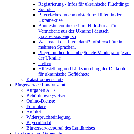
Registrierung - Infos für ukrainische Flüchtlinge
Spenden
Bayerisches Innenministerium: Hilfen in der
Ukrainekrise
Bundesinnenministerium: Hilfe-Portal für
Vertriebene aus der Ukraine | deutsch,
українська, english
Was macht das Jugendamt? Infobroschüre in
mehreren Sprachen.
Pflegefamilien für unbegleitete Minderjährige aus
der Ukraine
Helfen
Hilfestellung und Linksammlung der Diakonie
für ukrainische Geflüchtete
Katastrophenschutz
Bürgerservice Landratsamt
Aufgaben A - Z
Behördenwegweiser
Online-Dienste
Formulare
Anfahrt
Widerspruchseinlegung
BayernPortal
Bürgerserviceportal des Landkreises
Landkreis und Gemeinden