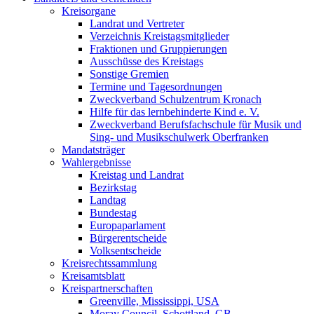
Kreisorgane
Landrat und Vertreter
Verzeichnis Kreistagsmitglieder
Fraktionen und Gruppierungen
Ausschüsse des Kreistags
Sonstige Gremien
Termine und Tagesordnungen
Zweckverband Schulzentrum Kronach
Hilfe für das lernbehinderte Kind e. V.
Zweckverband Berufsfachschule für Musik und
Sing- und Musikschulwerk Oberfranken
Mandatsträger
Wahlergebnisse
Kreistag und Landrat
Bezirkstag
Landtag
Bundestag
Europaparlament
Bürgerentscheide
Volksentscheide
Kreisrechtssammlung
Kreisamtsblatt
Kreispartnerschaften
Greenville, Mississippi, USA
Moray Council, Schottland, GB