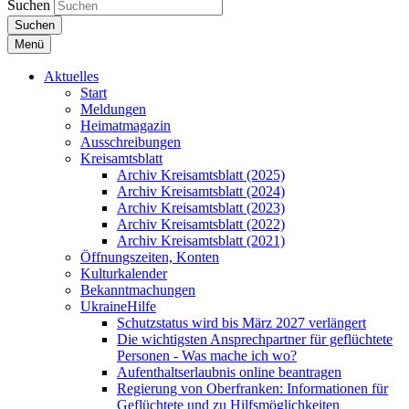
Suchen
Suchen
Menü
Aktuelles
Start
Meldungen
Heimatmagazin
Ausschreibungen
Kreisamtsblatt
Archiv Kreisamtsblatt (2025)
Archiv Kreisamtsblatt (2024)
Archiv Kreisamtsblatt (2023)
Archiv Kreisamtsblatt (2022)
Archiv Kreisamtsblatt (2021)
Öffnungszeiten, Konten
Kulturkalender
Bekanntmachungen
UkraineHilfe
Schutzstatus wird bis März 2027 verlängert
Die wichtigsten Ansprechpartner für geflüchtete
Personen - Was mache ich wo?
Aufenthaltserlaubnis online beantragen
Regierung von Oberfranken: Informationen für
Geflüchtete und zu Hilfsmöglichkeiten