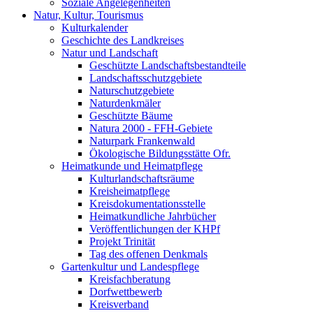
Soziale Angelegenheiten
Natur, Kultur, Tourismus
Kulturkalender
Geschichte des Landkreises
Natur und Landschaft
Geschützte Landschaftsbestandteile
Landschaftsschutzgebiete
Naturschutzgebiete
Naturdenkmäler
Geschützte Bäume
Natura 2000 - FFH-Gebiete
Naturpark Frankenwald
Ökologische Bildungsstätte Ofr.
Heimatkunde und Heimatpflege
Kulturlandschaftsräume
Kreisheimatpflege
Kreisdokumentationsstelle
Heimatkundliche Jahrbücher
Veröffentlichungen der KHPf
Projekt Trinität
Tag des offenen Denkmals
Gartenkultur und Landespflege
Kreisfachberatung
Dorfwettbewerb
Kreisverband