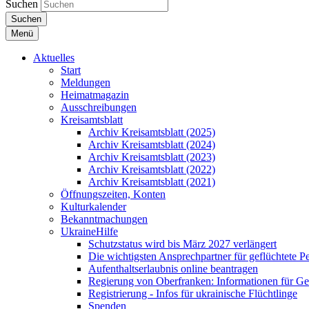
Suchen
Suchen
Menü
Aktuelles
Start
Meldungen
Heimatmagazin
Ausschreibungen
Kreisamtsblatt
Archiv Kreisamtsblatt (2025)
Archiv Kreisamtsblatt (2024)
Archiv Kreisamtsblatt (2023)
Archiv Kreisamtsblatt (2022)
Archiv Kreisamtsblatt (2021)
Öffnungszeiten, Konten
Kulturkalender
Bekanntmachungen
UkraineHilfe
Schutzstatus wird bis März 2027 verlängert
Die wichtigsten Ansprechpartner für geflüchtete 
Aufenthaltserlaubnis online beantragen
Regierung von Oberfranken: Informationen für Gef
Registrierung - Infos für ukrainische Flüchtlinge
Spenden