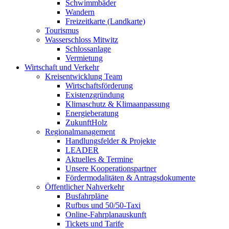
Schwimmbäder
Wandern
Freizeitkarte (Landkarte)
Tourismus
Wasserschloss Mitwitz
Schlossanlage
Vermietung
Wirtschaft und Verkehr
Kreisentwicklung Team
Wirtschaftsförderung
Existenzgründung
Klimaschutz & Klimaanpassung
Energieberatung
ZukunftHolz
Regionalmanagement
Handlungsfelder & Projekte
LEADER
Aktuelles & Termine
Unsere Kooperationspartner
Fördermodalitäten & Antragsdokumente
Öffentlicher Nahverkehr
Busfahrpläne
Rufbus und 50/50-Taxi
Online-Fahrplanauskunft
Tickets und Tarife