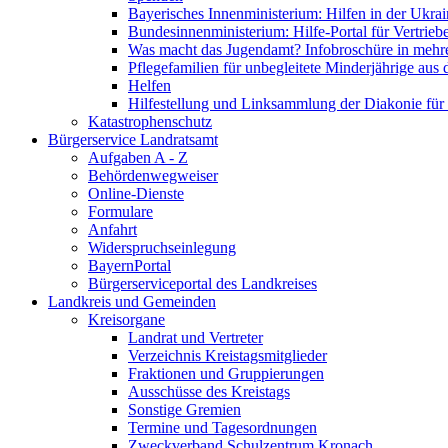
Bayerisches Innenministerium: Hilfen in der Ukrai
Bundesinnenministerium: Hilfe-Portal für Vertrieb
Was macht das Jugendamt? Infobroschüre in mehr
Pflegefamilien für unbegleitete Minderjährige aus 
Helfen
Hilfestellung und Linksammlung der Diakonie für 
Katastrophenschutz
Bürgerservice Landratsamt
Aufgaben A - Z
Behördenwegweiser
Online-Dienste
Formulare
Anfahrt
Widerspruchseinlegung
BayernPortal
Bürgerserviceportal des Landkreises
Landkreis und Gemeinden
Kreisorgane
Landrat und Vertreter
Verzeichnis Kreistagsmitglieder
Fraktionen und Gruppierungen
Ausschüsse des Kreistags
Sonstige Gremien
Termine und Tagesordnungen
Zweckverband Schulzentrum Kronach