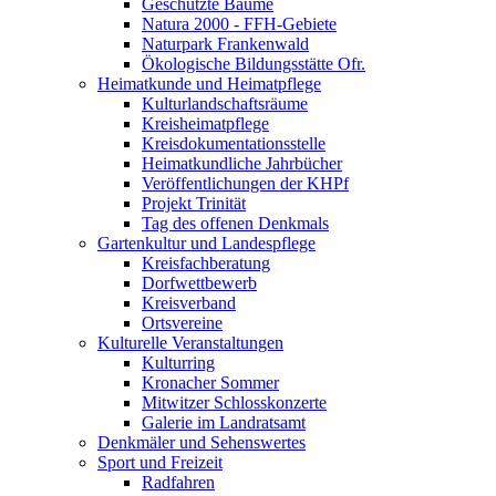
Geschützte Bäume
Natura 2000 - FFH-Gebiete
Naturpark Frankenwald
Ökologische Bildungsstätte Ofr.
Heimatkunde und Heimatpflege
Kulturlandschaftsräume
Kreisheimatpflege
Kreisdokumentationsstelle
Heimatkundliche Jahrbücher
Veröffentlichungen der KHPf
Projekt Trinität
Tag des offenen Denkmals
Gartenkultur und Landespflege
Kreisfachberatung
Dorfwettbewerb
Kreisverband
Ortsvereine
Kulturelle Veranstaltungen
Kulturring
Kronacher Sommer
Mitwitzer Schlosskonzerte
Galerie im Landratsamt
Denkmäler und Sehenswertes
Sport und Freizeit
Radfahren