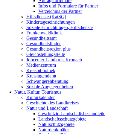
Antragsformulare
Infos und Formulare für Partner
Verzeichnis der Partner
Hilfsdienste (KatSG)
Kindertageseinrichtungen
Soziale Einrichtungen, Hilfsdienste
Frankenwaldklinik
Gesundheitsamt
Gesundheitsfinder
Gesundheitsregion plus
Gleichstellungsstelle
Jobcenter Landkreis Kronach
Medienzentrum
Kreisbibliothek
Kreisjugendamt
Schwangerenberatung
Soziale Angelegenheiten
Natur, Kultur, Tourismus
Kulturkalender
Geschichte des Landkreises
Natur und Landschaft
Geschützte Landschaftsbestandteile
Landschaftsschutzgebiete
Naturschutzgebiete
Naturdenkmäler