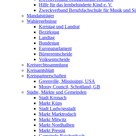
Hilfe für das lernbehinderte Kind e. V.
Zweckverband Berufsfachschule für Musik und S
Mandatsträger
Wahlergebnisse
Kreistag und Landrat
Bezirkstag
Landtag
Bundestag
Europaparlament
Bürgerentscheide
Volksentscheide
Kreisrechtssammlung
Kreisamtsblatt
Kreispartnerschaften
Greenville, Mississippi, USA
Moray Council, Schottland, GB
Städte, Märkte und Gemeinden
Stadt Kronach
Markt Küps
Stadt Ludwigsstadt
Markt Marktrodach
Markt Mitwitz
Markt Nordhalben
Markt Pressig
Gemeinde Reichenbach