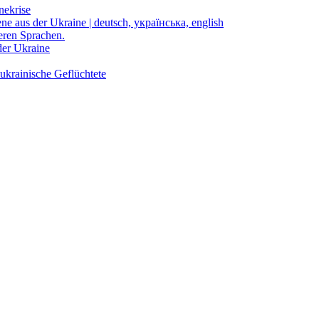
nekrise
ene aus der Ukraine | deutsch, українська, english
eren Sprachen.
der Ukraine
ukrainische Geflüchtete