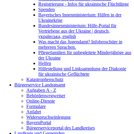
Registrierung - Infos für ukrainische Flüchtlinge
Spenden
Bayerisches Innenministerium: Hilfen in der
Ukrainekrise
Bundesinnenministerium: Hilfe-Portal für
Vertriebene aus der Ukraine | deutsch,
українська, english
Was macht das Jugendamt? Infobroschüre in
mehreren Sprachen.
Pflegefamilien für unbegleitete Minderjährige aus
der Ukraine
Helfen
Hilfestellung und Linksammlung der Diakonie
für ukrainische Geflüchtete
Katastrophenschutz
Bürgerservice Landratsamt
Aufgaben A - Z
Behördenwegweiser
Online-Dienste
Formulare
Anfahrt
Widerspruchseinlegung
BayernPortal
Bürgerserviceportal des Landkreises
Landkreis und Gemeinden