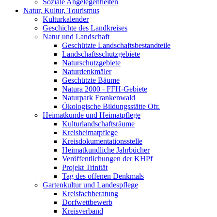
Soziale Angelegenheiten
Natur, Kultur, Tourismus
Kulturkalender
Geschichte des Landkreises
Natur und Landschaft
Geschützte Landschaftsbestandteile
Landschaftsschutzgebiete
Naturschutzgebiete
Naturdenkmäler
Geschützte Bäume
Natura 2000 - FFH-Gebiete
Naturpark Frankenwald
Ökologische Bildungsstätte Ofr.
Heimatkunde und Heimatpflege
Kulturlandschaftsräume
Kreisheimatpflege
Kreisdokumentationsstelle
Heimatkundliche Jahrbücher
Veröffentlichungen der KHPf
Projekt Trinität
Tag des offenen Denkmals
Gartenkultur und Landespflege
Kreisfachberatung
Dorfwettbewerb
Kreisverband