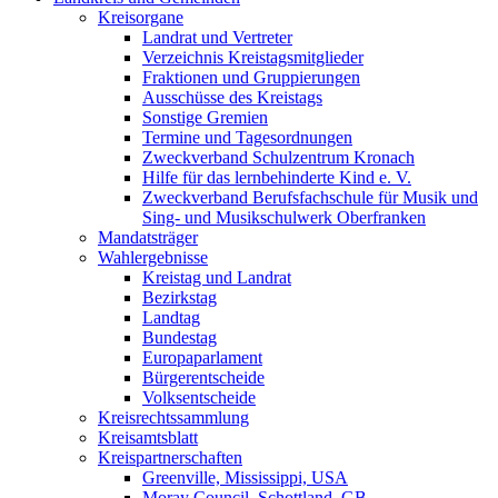
Kreisorgane
Landrat und Vertreter
Verzeichnis Kreistagsmitglieder
Fraktionen und Gruppierungen
Ausschüsse des Kreistags
Sonstige Gremien
Termine und Tagesordnungen
Zweckverband Schulzentrum Kronach
Hilfe für das lernbehinderte Kind e. V.
Zweckverband Berufsfachschule für Musik und
Sing- und Musikschulwerk Oberfranken
Mandatsträger
Wahlergebnisse
Kreistag und Landrat
Bezirkstag
Landtag
Bundestag
Europaparlament
Bürgerentscheide
Volksentscheide
Kreisrechtssammlung
Kreisamtsblatt
Kreispartnerschaften
Greenville, Mississippi, USA
Moray Council, Schottland, GB