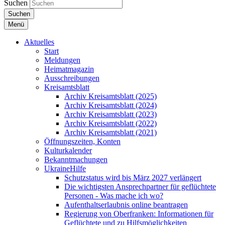
Suchen
Suchen
Menü
Aktuelles
Start
Meldungen
Heimatmagazin
Ausschreibungen
Kreisamtsblatt
Archiv Kreisamtsblatt (2025)
Archiv Kreisamtsblatt (2024)
Archiv Kreisamtsblatt (2023)
Archiv Kreisamtsblatt (2022)
Archiv Kreisamtsblatt (2021)
Öffnungszeiten, Konten
Kulturkalender
Bekanntmachungen
UkraineHilfe
Schutzstatus wird bis März 2027 verlängert
Die wichtigsten Ansprechpartner für geflüchtete
Personen - Was mache ich wo?
Aufenthaltserlaubnis online beantragen
Regierung von Oberfranken: Informationen für
Geflüchtete und zu Hilfsmöglichkeiten