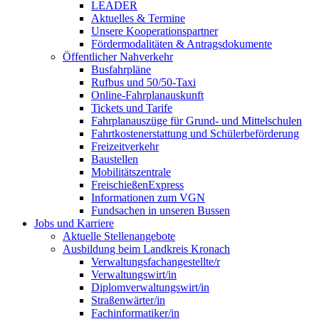
LEADER
Aktuelles & Termine
Unsere Kooperationspartner
Fördermodalitäten & Antragsdokumente
Öffentlicher Nahverkehr
Busfahrpläne
Rufbus und 50/50-Taxi
Online-Fahrplanauskunft
Tickets und Tarife
Fahrplanauszüge für Grund- und Mittelschulen
Fahrtkostenerstattung und Schülerbeförderung
Freizeitverkehr
Baustellen
Mobilitätszentrale
FreischießenExpress
Informationen zum VGN
Fundsachen in unseren Bussen
Jobs und Karriere
Aktuelle Stellenangebote
Ausbildung beim Landkreis Kronach
Verwaltungsfachangestellte/r
Verwaltungswirt/in
Diplomverwaltungswirt/in
Straßenwärter/in
Fachinformatiker/in