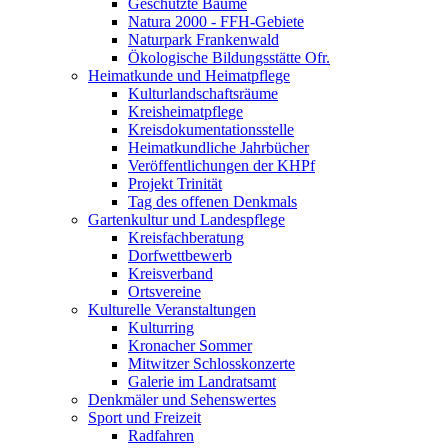
Geschützte Bäume
Natura 2000 - FFH-Gebiete
Naturpark Frankenwald
Ökologische Bildungsstätte Ofr.
Heimatkunde und Heimatpflege
Kulturlandschaftsräume
Kreisheimatpflege
Kreisdokumentationsstelle
Heimatkundliche Jahrbücher
Veröffentlichungen der KHPf
Projekt Trinität
Tag des offenen Denkmals
Gartenkultur und Landespflege
Kreisfachberatung
Dorfwettbewerb
Kreisverband
Ortsvereine
Kulturelle Veranstaltungen
Kulturring
Kronacher Sommer
Mitwitzer Schlosskonzerte
Galerie im Landratsamt
Denkmäler und Sehenswertes
Sport und Freizeit
Radfahren