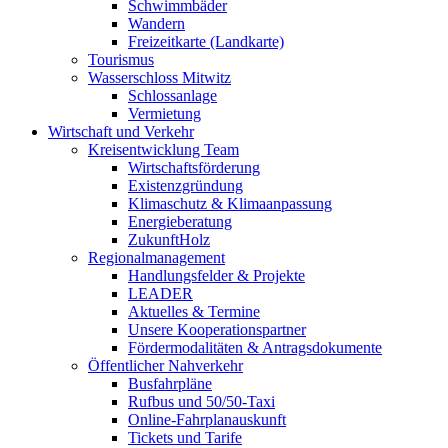
Schwimmbäder
Wandern
Freizeitkarte (Landkarte)
Tourismus
Wasserschloss Mitwitz
Schlossanlage
Vermietung
Wirtschaft und Verkehr
Kreisentwicklung Team
Wirtschaftsförderung
Existenzgründung
Klimaschutz & Klimaanpassung
Energieberatung
ZukunftHolz
Regionalmanagement
Handlungsfelder & Projekte
LEADER
Aktuelles & Termine
Unsere Kooperationspartner
Fördermodalitäten & Antragsdokumente
Öffentlicher Nahverkehr
Busfahrpläne
Rufbus und 50/50-Taxi
Online-Fahrplanauskunft
Tickets und Tarife