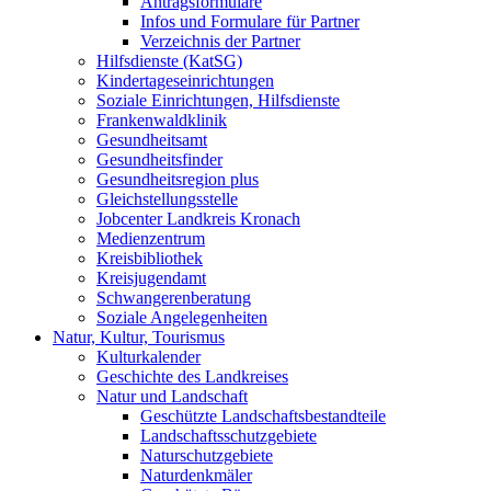
Antragsformulare
Infos und Formulare für Partner
Verzeichnis der Partner
Hilfsdienste (KatSG)
Kindertageseinrichtungen
Soziale Einrichtungen, Hilfsdienste
Frankenwaldklinik
Gesundheitsamt
Gesundheitsfinder
Gesundheitsregion plus
Gleichstellungsstelle
Jobcenter Landkreis Kronach
Medienzentrum
Kreisbibliothek
Kreisjugendamt
Schwangerenberatung
Soziale Angelegenheiten
Natur, Kultur, Tourismus
Kulturkalender
Geschichte des Landkreises
Natur und Landschaft
Geschützte Landschaftsbestandteile
Landschaftsschutzgebiete
Naturschutzgebiete
Naturdenkmäler