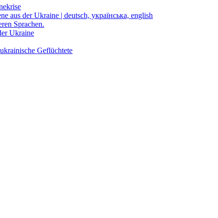
nekrise
ene aus der Ukraine | deutsch, українська, english
eren Sprachen.
der Ukraine
ukrainische Geflüchtete