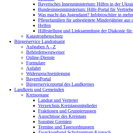
Bayerisches Innenministerium: Hilfen in der Ukrai
Bundesinnenministerium: Hilfe-Portal für Vertrieb
Was macht das Jugendamt? Infobroschüre in mehr
Pflegefamilien für unbegleitete Minderjährige aus 
Helfen
Hilfestellung und Linksammlung der Diakonie für 
Katastrophenschutz
Bürgerservice Landratsamt
Aufgaben A - Z
Behördenwegweiser
Online-Dienste
Formulare
Anfahrt
Widerspruchseinlegung
BayernPortal
Bürgerserviceportal des Landkreises
Landkreis und Gemeinden
Kreisorgane
Landrat und Vertreter
Verzeichnis Kreistagsmitglieder
Fraktionen und Gruppierungen
Ausschüsse des Kreistags
Sonstige Gremien
Termine und Tagesordnungen
Zweckverband Schulzentrum Kronach