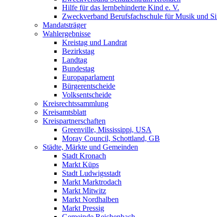
Hilfe für das lernbehinderte Kind e. V.
Zweckverband Berufsfachschule für Musik und S
Mandatsträger
Wahlergebnisse
Kreistag und Landrat
Bezirkstag
Landtag
Bundestag
Europaparlament
Bürgerentscheide
Volksentscheide
Kreisrechtssammlung
Kreisamtsblatt
Kreispartnerschaften
Greenville, Mississippi, USA
Moray Council, Schottland, GB
Städte, Märkte und Gemeinden
Stadt Kronach
Markt Küps
Stadt Ludwigsstadt
Markt Marktrodach
Markt Mitwitz
Markt Nordhalben
Markt Pressig
Gemeinde Reichenbach