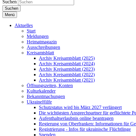
Suchen
Suchen
Menü
Aktuelles
Start
Meldungen
Heimatmagazin
Ausschreibungen
Kreisamtsblatt
Archiv Kreisamtsblatt (2025)
Archiv Kreisamtsblatt (2024)
Archiv Kreisamtsblatt (2023)
Archiv Kreisamtsblatt (2022)
Archiv Kreisamtsblatt (2021)
Öffnungszeiten, Konten
Kulturkalender
Bekanntmachungen
UkraineHilfe
Schutzstatus wird bis März 2027 verlängert
Die wichtigsten Ansprechpartner für geflüchtete 
Aufenthaltserlaubnis online beantragen
Regierung von Oberfranken: Informationen für Gef
Registrierung - Infos für ukrainische Flüchtlinge
Spenden