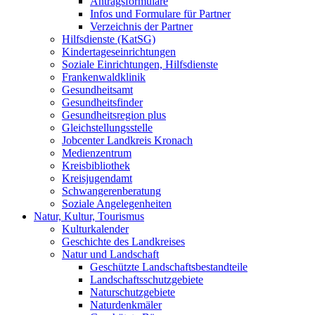
Antragsformulare
Infos und Formulare für Partner
Verzeichnis der Partner
Hilfsdienste (KatSG)
Kindertageseinrichtungen
Soziale Einrichtungen, Hilfsdienste
Frankenwaldklinik
Gesundheitsamt
Gesundheitsfinder
Gesundheitsregion plus
Gleichstellungsstelle
Jobcenter Landkreis Kronach
Medienzentrum
Kreisbibliothek
Kreisjugendamt
Schwangerenberatung
Soziale Angelegenheiten
Natur, Kultur, Tourismus
Kulturkalender
Geschichte des Landkreises
Natur und Landschaft
Geschützte Landschaftsbestandteile
Landschaftsschutzgebiete
Naturschutzgebiete
Naturdenkmäler