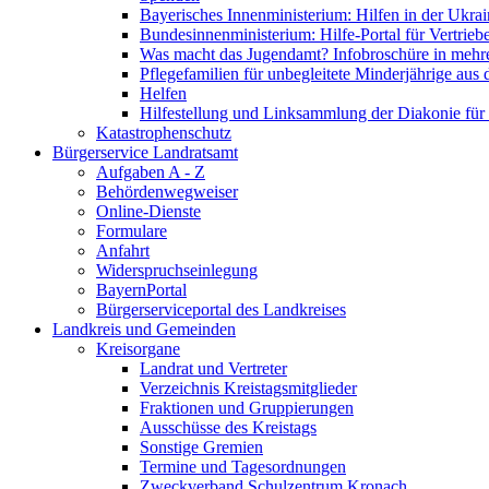
Bayerisches Innenministerium: Hilfen in der Ukrai
Bundesinnenministerium: Hilfe-Portal für Vertrieb
Was macht das Jugendamt? Infobroschüre in mehr
Pflegefamilien für unbegleitete Minderjährige aus 
Helfen
Hilfestellung und Linksammlung der Diakonie für 
Katastrophenschutz
Bürgerservice Landratsamt
Aufgaben A - Z
Behördenwegweiser
Online-Dienste
Formulare
Anfahrt
Widerspruchseinlegung
BayernPortal
Bürgerserviceportal des Landkreises
Landkreis und Gemeinden
Kreisorgane
Landrat und Vertreter
Verzeichnis Kreistagsmitglieder
Fraktionen und Gruppierungen
Ausschüsse des Kreistags
Sonstige Gremien
Termine und Tagesordnungen
Zweckverband Schulzentrum Kronach