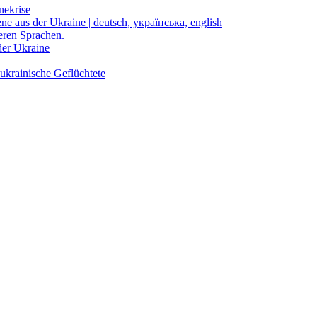
nekrise
ene aus der Ukraine | deutsch, українська, english
eren Sprachen.
der Ukraine
ukrainische Geflüchtete