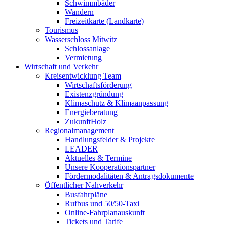
Schwimmbäder
Wandern
Freizeitkarte (Landkarte)
Tourismus
Wasserschloss Mitwitz
Schlossanlage
Vermietung
Wirtschaft und Verkehr
Kreisentwicklung Team
Wirtschaftsförderung
Existenzgründung
Klimaschutz & Klimaanpassung
Energieberatung
ZukunftHolz
Regionalmanagement
Handlungsfelder & Projekte
LEADER
Aktuelles & Termine
Unsere Kooperationspartner
Fördermodalitäten & Antragsdokumente
Öffentlicher Nahverkehr
Busfahrpläne
Rufbus und 50/50-Taxi
Online-Fahrplanauskunft
Tickets und Tarife