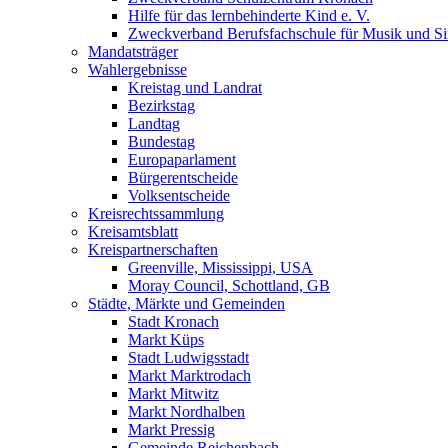
Hilfe für das lernbehinderte Kind e. V.
Zweckverband Berufsfachschule für Musik und S
Mandatsträger
Wahlergebnisse
Kreistag und Landrat
Bezirkstag
Landtag
Bundestag
Europaparlament
Bürgerentscheide
Volksentscheide
Kreisrechtssammlung
Kreisamtsblatt
Kreispartnerschaften
Greenville, Mississippi, USA
Moray Council, Schottland, GB
Städte, Märkte und Gemeinden
Stadt Kronach
Markt Küps
Stadt Ludwigsstadt
Markt Marktrodach
Markt Mitwitz
Markt Nordhalben
Markt Pressig
Gemeinde Reichenbach