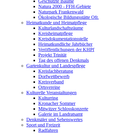
Geschützte Bäume
Natura 2000 - FFH-Gebiete
Naturpark Frankenwald
Ökologische Bildungsstätte Ofr.
Heimatkunde und Heimatpflege
Kulturlandschaftsräume
Kreisheimatpflege
Kreisdokumentationsstelle
Heimatkundliche Jahrbücher
Veröffentlichungen der KHPf
Projekt Trinität
Tag des offenen Denkmals
Gartenkultur und Landespflege
Kreisfachberatung
Dorfwettbewerb
Kreisverband
Ortsvereine
Kulturelle Veranstaltungen
Kulturring
Kronacher Sommer
Mitwitzer Schlosskonzerte
Galerie im Landratsamt
Denkmäler und Sehenswertes
Sport und Freizeit
Radfahren