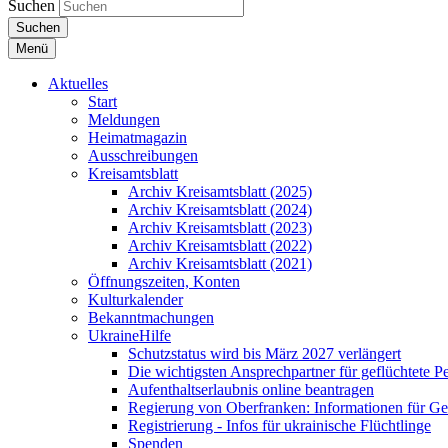
Suchen
Suchen
Menü
Aktuelles
Start
Meldungen
Heimatmagazin
Ausschreibungen
Kreisamtsblatt
Archiv Kreisamtsblatt (2025)
Archiv Kreisamtsblatt (2024)
Archiv Kreisamtsblatt (2023)
Archiv Kreisamtsblatt (2022)
Archiv Kreisamtsblatt (2021)
Öffnungszeiten, Konten
Kulturkalender
Bekanntmachungen
UkraineHilfe
Schutzstatus wird bis März 2027 verlängert
Die wichtigsten Ansprechpartner für geflüchtete 
Aufenthaltserlaubnis online beantragen
Regierung von Oberfranken: Informationen für Gef
Registrierung - Infos für ukrainische Flüchtlinge
Spenden