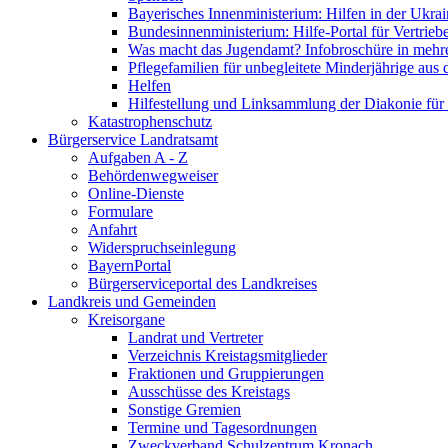
Bayerisches Innenministerium: Hilfen in der Ukrai
Bundesinnenministerium: Hilfe-Portal für Vertrieb
Was macht das Jugendamt? Infobroschüre in mehr
Pflegefamilien für unbegleitete Minderjährige aus 
Helfen
Hilfestellung und Linksammlung der Diakonie für 
Katastrophenschutz
Bürgerservice Landratsamt
Aufgaben A - Z
Behördenwegweiser
Online-Dienste
Formulare
Anfahrt
Widerspruchseinlegung
BayernPortal
Bürgerserviceportal des Landkreises
Landkreis und Gemeinden
Kreisorgane
Landrat und Vertreter
Verzeichnis Kreistagsmitglieder
Fraktionen und Gruppierungen
Ausschüsse des Kreistags
Sonstige Gremien
Termine und Tagesordnungen
Zweckverband Schulzentrum Kronach