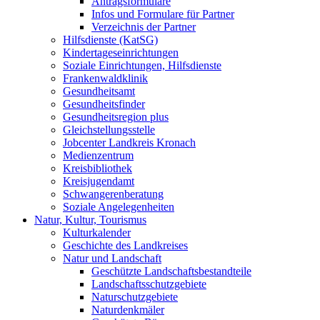
Antragsformulare
Infos und Formulare für Partner
Verzeichnis der Partner
Hilfsdienste (KatSG)
Kindertageseinrichtungen
Soziale Einrichtungen, Hilfsdienste
Frankenwaldklinik
Gesundheitsamt
Gesundheitsfinder
Gesundheitsregion plus
Gleichstellungsstelle
Jobcenter Landkreis Kronach
Medienzentrum
Kreisbibliothek
Kreisjugendamt
Schwangerenberatung
Soziale Angelegenheiten
Natur, Kultur, Tourismus
Kulturkalender
Geschichte des Landkreises
Natur und Landschaft
Geschützte Landschaftsbestandteile
Landschaftsschutzgebiete
Naturschutzgebiete
Naturdenkmäler