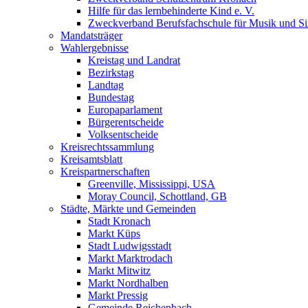
Hilfe für das lernbehinderte Kind e. V.
Zweckverband Berufsfachschule für Musik und S
Mandatsträger
Wahlergebnisse
Kreistag und Landrat
Bezirkstag
Landtag
Bundestag
Europaparlament
Bürgerentscheide
Volksentscheide
Kreisrechtssammlung
Kreisamtsblatt
Kreispartnerschaften
Greenville, Mississippi, USA
Moray Council, Schottland, GB
Städte, Märkte und Gemeinden
Stadt Kronach
Markt Küps
Stadt Ludwigsstadt
Markt Marktrodach
Markt Mitwitz
Markt Nordhalben
Markt Pressig
Gemeinde Reichenbach