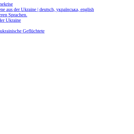
nekrise
ene aus der Ukraine | deutsch, українська, english
eren Sprachen.
der Ukraine
ukrainische Geflüchtete