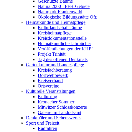
Geschützte Bäume
Natura 2000 - FFH-Gebiete
Naturpark Frankenwald
Ökologische Bildungsstätte Ofr.
Heimatkunde und Heimatpflege
Kulturlandschaftsräume
Kreisheimatpflege
Kreisdokumentationsstelle
Heimatkundliche Jahrbücher
Veröffentlichungen der KHPf
Projekt Trinität
Tag des offenen Denkmals
Gartenkultur und Landespflege
Kreisfachberatung
Dorfwettbewerb
Kreisverband
Ortsvereine
Kulturelle Veranstaltungen
Kulturring
Kronacher Sommer
Mitwitzer Schlosskonzerte
Galerie im Landratsamt
Denkmäler und Sehenswertes
Sport und Freizeit
Radfahren