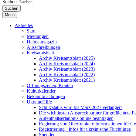
Suchen
Suchen
Menü
Aktuelles
Start
Meldungen
Heimatmagazin
Ausschreibungen
Kreisamtsblatt
Archiv Kreisamtsblatt (2025)
Archiv Kreisamtsblatt (2024)
Archiv Kreisamtsblatt (2023)
Archiv Kreisamtsblatt (2022)
Archiv Kreisamtsblatt (2021)
Öffnungszeiten, Konten
Kulturkalender
Bekanntmachungen
UkraineHilfe
Schutzstatus wird bis März 2027 verlängert
Die wichtigsten Ansprechpartner für geflüchtete 
Aufenthaltserlaubnis online beantragen
Regierung von Oberfranken: Informationen für Gef
Registrierung - Infos für ukrainische Flüchtlinge
Spenden