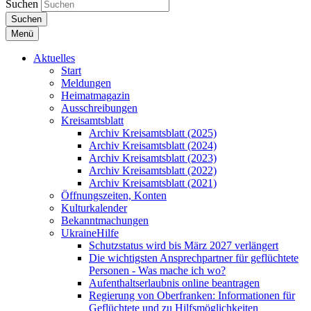
Suchen
Suchen
Menü
Aktuelles
Start
Meldungen
Heimatmagazin
Ausschreibungen
Kreisamtsblatt
Archiv Kreisamtsblatt (2025)
Archiv Kreisamtsblatt (2024)
Archiv Kreisamtsblatt (2023)
Archiv Kreisamtsblatt (2022)
Archiv Kreisamtsblatt (2021)
Öffnungszeiten, Konten
Kulturkalender
Bekanntmachungen
UkraineHilfe
Schutzstatus wird bis März 2027 verlängert
Die wichtigsten Ansprechpartner für geflüchtete
Personen - Was mache ich wo?
Aufenthaltserlaubnis online beantragen
Regierung von Oberfranken: Informationen für
Geflüchtete und zu Hilfsmöglichkeiten