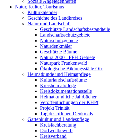
Soziale Angelegenheiten
Natur, Kultur, Tourismus
Kulturkalender
Geschichte des Landkreises
Natur und Landschaft
Geschützte Landschaftsbestandteile
Landschaftsschutzgebiete
Naturschutzgebiete
Naturdenkmäler
Geschützte Bäume
Natura 2000 - FFH-Gebiete
Naturpark Frankenwald
Ökologische Bildungsstätte Ofr.
Heimatkunde und Heimatpflege
Kulturlandschaftsräume
Kreisheimatpflege
Kreisdokumentationsstelle
Heimatkundliche Jahrbücher
Veröffentlichungen der KHPf
Projekt Trinität
Tag des offenen Denkmals
Gartenkultur und Landespflege
Kreisfachberatung
Dorfwettbewerb
Kreisverband