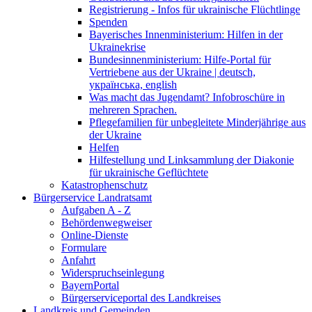
Registrierung - Infos für ukrainische Flüchtlinge
Spenden
Bayerisches Innenministerium: Hilfen in der
Ukrainekrise
Bundesinnenministerium: Hilfe-Portal für
Vertriebene aus der Ukraine | deutsch,
українська, english
Was macht das Jugendamt? Infobroschüre in
mehreren Sprachen.
Pflegefamilien für unbegleitete Minderjährige aus
der Ukraine
Helfen
Hilfestellung und Linksammlung der Diakonie
für ukrainische Geflüchtete
Katastrophenschutz
Bürgerservice Landratsamt
Aufgaben A - Z
Behördenwegweiser
Online-Dienste
Formulare
Anfahrt
Widerspruchseinlegung
BayernPortal
Bürgerserviceportal des Landkreises
Landkreis und Gemeinden