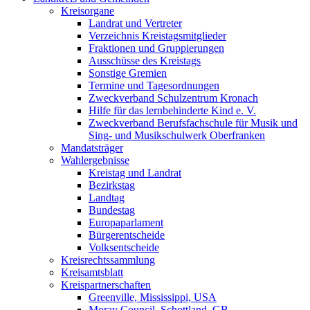
Kreisorgane
Landrat und Vertreter
Verzeichnis Kreistagsmitglieder
Fraktionen und Gruppierungen
Ausschüsse des Kreistags
Sonstige Gremien
Termine und Tagesordnungen
Zweckverband Schulzentrum Kronach
Hilfe für das lernbehinderte Kind e. V.
Zweckverband Berufsfachschule für Musik und
Sing- und Musikschulwerk Oberfranken
Mandatsträger
Wahlergebnisse
Kreistag und Landrat
Bezirkstag
Landtag
Bundestag
Europaparlament
Bürgerentscheide
Volksentscheide
Kreisrechtssammlung
Kreisamtsblatt
Kreispartnerschaften
Greenville, Mississippi, USA
Moray Council, Schottland, GB