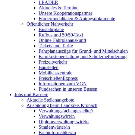
LEADER
Aktuelles & Termine
Unsere Kooperationspartner
Fördermodalitäten & Antragsdokumente
Öffentlicher Nahverkehr
Busfahrpläne
Rufbus und 50/50-Taxi
Online-Fahrplanauskunft
Tickets und Tarife
Fahrplanauszüge für Grund- und Mittelschulen
Fahrtkostenerstattung und Schülerbeförderung
Freizeitverkehr
Baustellen
Mobilitätszentrale
FreischießenExpress
Informationen zum VGN
Fundsachen in unseren Bussen
Jobs und Karriere
Aktuelle Stellenangebote
Ausbildung beim Landkreis Kronach
Verwaltungsfachangestellte/r
Verwaltungswirt/in
Diplomverwaltungswirt/in
Straßenwärter/in
Fachinformatiker/in