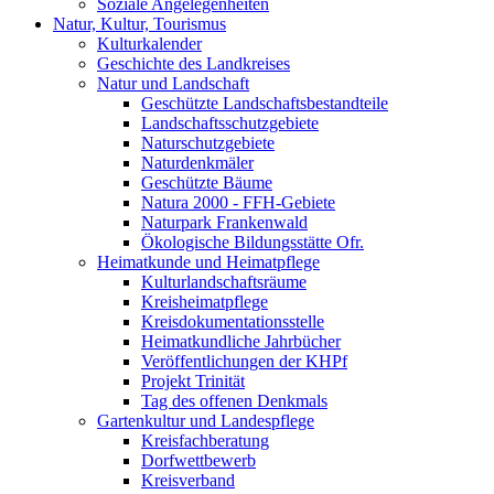
Soziale Angelegenheiten
Natur, Kultur, Tourismus
Kulturkalender
Geschichte des Landkreises
Natur und Landschaft
Geschützte Landschaftsbestandteile
Landschaftsschutzgebiete
Naturschutzgebiete
Naturdenkmäler
Geschützte Bäume
Natura 2000 - FFH-Gebiete
Naturpark Frankenwald
Ökologische Bildungsstätte Ofr.
Heimatkunde und Heimatpflege
Kulturlandschaftsräume
Kreisheimatpflege
Kreisdokumentationsstelle
Heimatkundliche Jahrbücher
Veröffentlichungen der KHPf
Projekt Trinität
Tag des offenen Denkmals
Gartenkultur und Landespflege
Kreisfachberatung
Dorfwettbewerb
Kreisverband