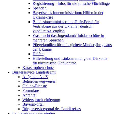
Registrierung - Infos für ukrainische Flüchtlinge
Spenden
Bayerisches Innenministerium: Hilfen in der
Ukrainekrise
Bundesinnenministerium: Hilfe-Portal für
Vertriebene aus der Ukraine | deutsch,
українська, english
Was macht das Jugendamt? Infobroschüre in
mehreren Sprachen.
Pflegefamilien für unbegleitete Minderjährige aus
der Ukraine
Helfen
Hilfestellung und Linksammlung der Diakonie
für ukrainische Geflüchtete
Katastrophenschutz
Bürgerservice Landratsamt
Aufgaben A - Z
Behördenwegweiser
Online-Dienste
Formulare
Anfahrt
Widerspruchseinlegung
BayernPortal
Bürgerserviceportal des Landkreises
Landkreis und Gemeinden