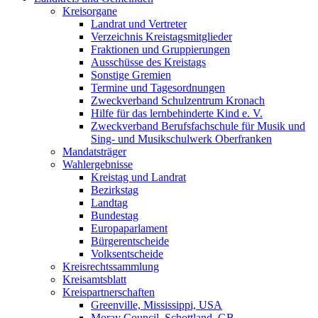
Kreisorgane
Landrat und Vertreter
Verzeichnis Kreistagsmitglieder
Fraktionen und Gruppierungen
Ausschüsse des Kreistags
Sonstige Gremien
Termine und Tagesordnungen
Zweckverband Schulzentrum Kronach
Hilfe für das lernbehinderte Kind e. V.
Zweckverband Berufsfachschule für Musik und
Sing- und Musikschulwerk Oberfranken
Mandatsträger
Wahlergebnisse
Kreistag und Landrat
Bezirkstag
Landtag
Bundestag
Europaparlament
Bürgerentscheide
Volksentscheide
Kreisrechtssammlung
Kreisamtsblatt
Kreispartnerschaften
Greenville, Mississippi, USA
Moray Council, Schottland, GB