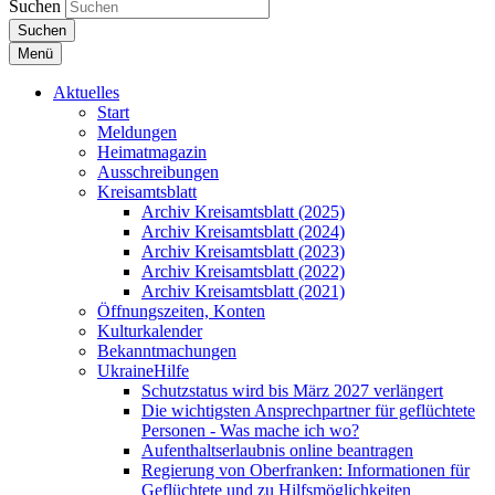
Suchen
Suchen
Menü
Aktuelles
Start
Meldungen
Heimatmagazin
Ausschreibungen
Kreisamtsblatt
Archiv Kreisamtsblatt (2025)
Archiv Kreisamtsblatt (2024)
Archiv Kreisamtsblatt (2023)
Archiv Kreisamtsblatt (2022)
Archiv Kreisamtsblatt (2021)
Öffnungszeiten, Konten
Kulturkalender
Bekanntmachungen
UkraineHilfe
Schutzstatus wird bis März 2027 verlängert
Die wichtigsten Ansprechpartner für geflüchtete
Personen - Was mache ich wo?
Aufenthaltserlaubnis online beantragen
Regierung von Oberfranken: Informationen für
Geflüchtete und zu Hilfsmöglichkeiten