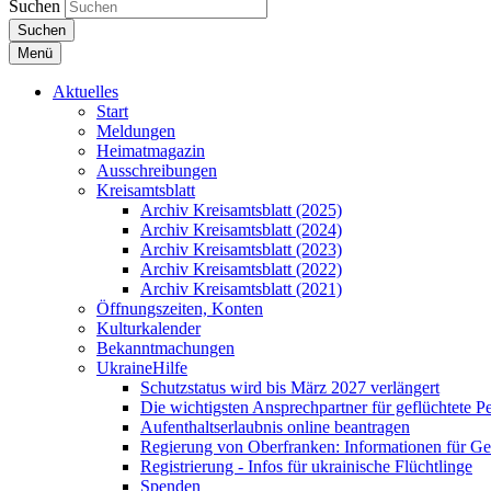
Suchen
Suchen
Menü
Aktuelles
Start
Meldungen
Heimatmagazin
Ausschreibungen
Kreisamtsblatt
Archiv Kreisamtsblatt (2025)
Archiv Kreisamtsblatt (2024)
Archiv Kreisamtsblatt (2023)
Archiv Kreisamtsblatt (2022)
Archiv Kreisamtsblatt (2021)
Öffnungszeiten, Konten
Kulturkalender
Bekanntmachungen
UkraineHilfe
Schutzstatus wird bis März 2027 verlängert
Die wichtigsten Ansprechpartner für geflüchtete 
Aufenthaltserlaubnis online beantragen
Regierung von Oberfranken: Informationen für Gef
Registrierung - Infos für ukrainische Flüchtlinge
Spenden