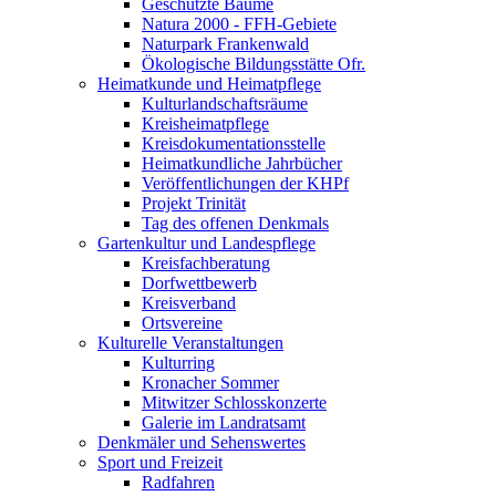
Geschützte Bäume
Natura 2000 - FFH-Gebiete
Naturpark Frankenwald
Ökologische Bildungsstätte Ofr.
Heimatkunde und Heimatpflege
Kulturlandschaftsräume
Kreisheimatpflege
Kreisdokumentationsstelle
Heimatkundliche Jahrbücher
Veröffentlichungen der KHPf
Projekt Trinität
Tag des offenen Denkmals
Gartenkultur und Landespflege
Kreisfachberatung
Dorfwettbewerb
Kreisverband
Ortsvereine
Kulturelle Veranstaltungen
Kulturring
Kronacher Sommer
Mitwitzer Schlosskonzerte
Galerie im Landratsamt
Denkmäler und Sehenswertes
Sport und Freizeit
Radfahren