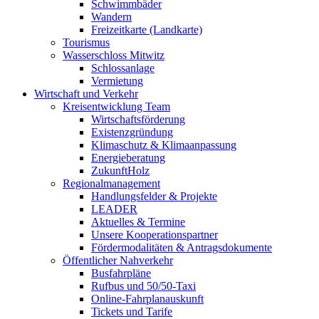
Schwimmbäder
Wandern
Freizeitkarte (Landkarte)
Tourismus
Wasserschloss Mitwitz
Schlossanlage
Vermietung
Wirtschaft und Verkehr
Kreisentwicklung Team
Wirtschaftsförderung
Existenzgründung
Klimaschutz & Klimaanpassung
Energieberatung
ZukunftHolz
Regionalmanagement
Handlungsfelder & Projekte
LEADER
Aktuelles & Termine
Unsere Kooperationspartner
Fördermodalitäten & Antragsdokumente
Öffentlicher Nahverkehr
Busfahrpläne
Rufbus und 50/50-Taxi
Online-Fahrplanauskunft
Tickets und Tarife