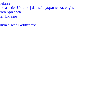
nekrise
ene aus der Ukraine | deutsch, українська, english
eren Sprachen.
der Ukraine
ukrainische Geflüchtete