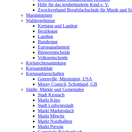
Hilfe für das lernbehinderte Kind e. V.
Zweckverband Berufsfachschule für Musik und S
Mandatsträger
Wahlergebnisse
Kreistag und Landrat
Bezirkstag
Landtag
Bundestag
Europaparlament
Bürgerentscheide
Volksentscheide
Kreisrechtssammlung
Kreisamtsblatt
Kreispartnerschaften
Greenville, Mississippi, USA
Moray Council, Schottland, GB
Städte, Märkte und Gemeinden
Stadt Kronach
Markt Küps
Stadt Ludwigsstadt
Markt Marktrodach
Markt Mitwitz
Markt Nordhalben
Markt Pressig
Gemeinde Reichenbach