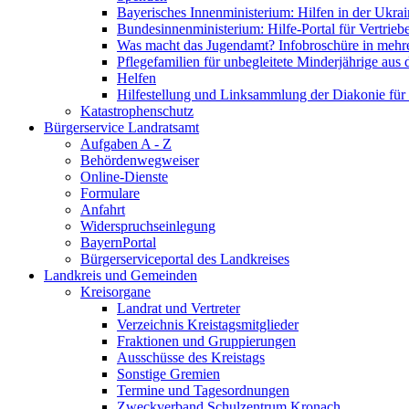
Bayerisches Innenministerium: Hilfen in der Ukrai
Bundesinnenministerium: Hilfe-Portal für Vertrieb
Was macht das Jugendamt? Infobroschüre in mehr
Pflegefamilien für unbegleitete Minderjährige aus 
Helfen
Hilfestellung und Linksammlung der Diakonie für 
Katastrophenschutz
Bürgerservice Landratsamt
Aufgaben A - Z
Behördenwegweiser
Online-Dienste
Formulare
Anfahrt
Widerspruchseinlegung
BayernPortal
Bürgerserviceportal des Landkreises
Landkreis und Gemeinden
Kreisorgane
Landrat und Vertreter
Verzeichnis Kreistagsmitglieder
Fraktionen und Gruppierungen
Ausschüsse des Kreistags
Sonstige Gremien
Termine und Tagesordnungen
Zweckverband Schulzentrum Kronach