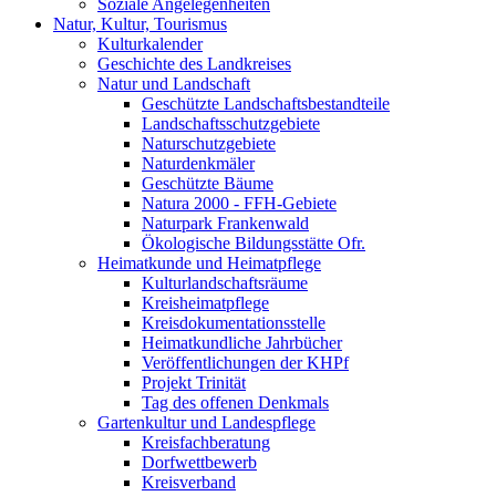
Soziale Angelegenheiten
Natur, Kultur, Tourismus
Kulturkalender
Geschichte des Landkreises
Natur und Landschaft
Geschützte Landschaftsbestandteile
Landschaftsschutzgebiete
Naturschutzgebiete
Naturdenkmäler
Geschützte Bäume
Natura 2000 - FFH-Gebiete
Naturpark Frankenwald
Ökologische Bildungsstätte Ofr.
Heimatkunde und Heimatpflege
Kulturlandschaftsräume
Kreisheimatpflege
Kreisdokumentationsstelle
Heimatkundliche Jahrbücher
Veröffentlichungen der KHPf
Projekt Trinität
Tag des offenen Denkmals
Gartenkultur und Landespflege
Kreisfachberatung
Dorfwettbewerb
Kreisverband