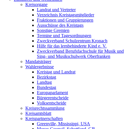
Kreisorgane
Landrat und Vertreter
Verzeichnis Kreistagsmitglieder
Fraktionen und Gruppierungen
Ausschüsse des Kreistags
Sonstige Gremien
Termine und Tagesordnungen
Zweckverband Schulzentrum Kronach
Hilfe für das lernbehinderte Kind e. V.
Zweckverband Berufsfachschule für Musik und
Sing- und Musikschulwerk Oberfranken
Mandatsträger
Wahlergebnisse
Kreistag und Landrat
Bezirkstag
Landtag
Bundestag
Europaparlament
Bürgerentscheide
Volksentscheide
Kreisrechtssammlung
Kreisamtsblatt
Kreispartnerschaften
Greenville, Mississippi, USA
Moray Council, Schottland, GB