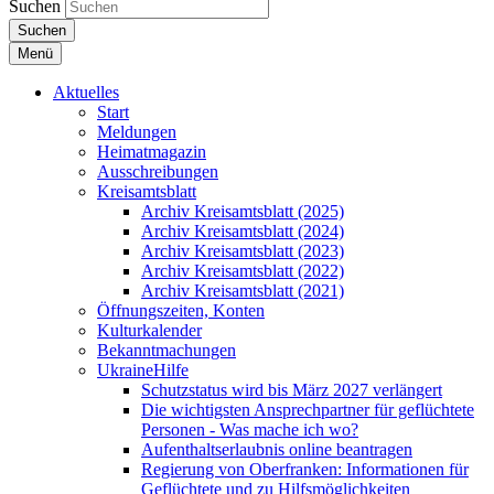
Suchen
Suchen
Menü
Aktuelles
Start
Meldungen
Heimatmagazin
Ausschreibungen
Kreisamtsblatt
Archiv Kreisamtsblatt (2025)
Archiv Kreisamtsblatt (2024)
Archiv Kreisamtsblatt (2023)
Archiv Kreisamtsblatt (2022)
Archiv Kreisamtsblatt (2021)
Öffnungszeiten, Konten
Kulturkalender
Bekanntmachungen
UkraineHilfe
Schutzstatus wird bis März 2027 verlängert
Die wichtigsten Ansprechpartner für geflüchtete
Personen - Was mache ich wo?
Aufenthaltserlaubnis online beantragen
Regierung von Oberfranken: Informationen für
Geflüchtete und zu Hilfsmöglichkeiten