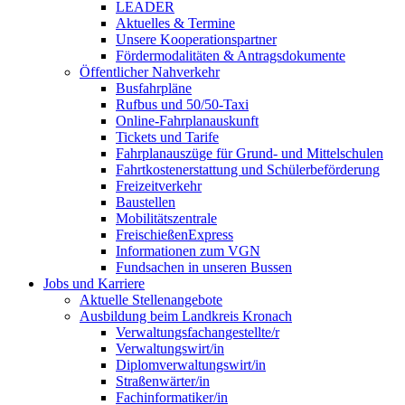
LEADER
Aktuelles & Termine
Unsere Kooperationspartner
Fördermodalitäten & Antragsdokumente
Öffentlicher Nahverkehr
Busfahrpläne
Rufbus und 50/50-Taxi
Online-Fahrplanauskunft
Tickets und Tarife
Fahrplanauszüge für Grund- und Mittelschulen
Fahrtkostenerstattung und Schülerbeförderung
Freizeitverkehr
Baustellen
Mobilitätszentrale
FreischießenExpress
Informationen zum VGN
Fundsachen in unseren Bussen
Jobs und Karriere
Aktuelle Stellenangebote
Ausbildung beim Landkreis Kronach
Verwaltungsfachangestellte/r
Verwaltungswirt/in
Diplomverwaltungswirt/in
Straßenwärter/in
Fachinformatiker/in