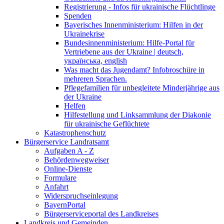
Registrierung - Infos für ukrainische Flüchtlinge
Spenden
Bayerisches Innenministerium: Hilfen in der
Ukrainekrise
Bundesinnenministerium: Hilfe-Portal für
Vertriebene aus der Ukraine | deutsch,
українська, english
Was macht das Jugendamt? Infobroschüre in
mehreren Sprachen.
Pflegefamilien für unbegleitete Minderjährige aus
der Ukraine
Helfen
Hilfestellung und Linksammlung der Diakonie
für ukrainische Geflüchtete
Katastrophenschutz
Bürgerservice Landratsamt
Aufgaben A - Z
Behördenwegweiser
Online-Dienste
Formulare
Anfahrt
Widerspruchseinlegung
BayernPortal
Bürgerserviceportal des Landkreises
Landkreis und Gemeinden