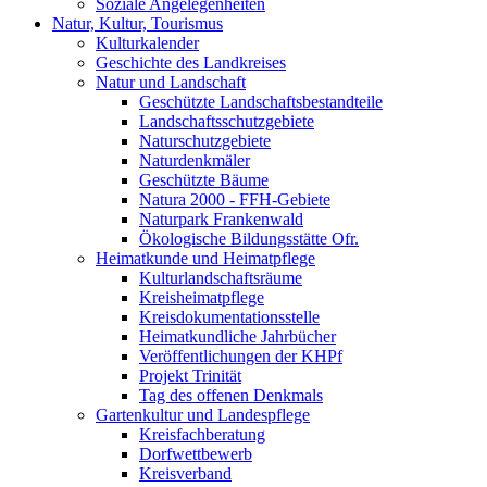
Soziale Angelegenheiten
Natur, Kultur, Tourismus
Kulturkalender
Geschichte des Landkreises
Natur und Landschaft
Geschützte Landschaftsbestandteile
Landschaftsschutzgebiete
Naturschutzgebiete
Naturdenkmäler
Geschützte Bäume
Natura 2000 - FFH-Gebiete
Naturpark Frankenwald
Ökologische Bildungsstätte Ofr.
Heimatkunde und Heimatpflege
Kulturlandschaftsräume
Kreisheimatpflege
Kreisdokumentationsstelle
Heimatkundliche Jahrbücher
Veröffentlichungen der KHPf
Projekt Trinität
Tag des offenen Denkmals
Gartenkultur und Landespflege
Kreisfachberatung
Dorfwettbewerb
Kreisverband