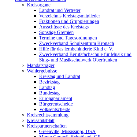
Kreisorgane
Landrat und Vertreter
Verzeichnis Kreistagsmitglieder
Fraktionen und Gruppierungen
Ausschüsse des Kreistags
Sonstige Gremien
Termine und Tagesordnungen
Zweckverband Schulzentrum Kronach
Hilfe für das lernbehinderte Kind e. V.
Zweckverband Berufsfachschule für Musik und
Sing- und Musikschulwerk Oberfranken
Mandatsträger
Wahlergebnisse
Kreistag und Landrat
Bezirkstag
Landtag
Bundestag
Europaparlament
Bürgerentscheide
Volksentscheide
Kreisrechtssammlung
Kreisamtsblatt
Kreispartnerschaften
Greenville, Mississippi, USA
Moray Council, Schottland, GB