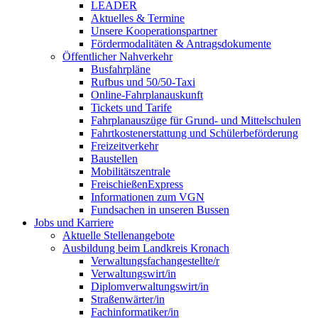
LEADER
Aktuelles & Termine
Unsere Kooperationspartner
Fördermodalitäten & Antragsdokumente
Öffentlicher Nahverkehr
Busfahrpläne
Rufbus und 50/50-Taxi
Online-Fahrplanauskunft
Tickets und Tarife
Fahrplanauszüge für Grund- und Mittelschulen
Fahrtkostenerstattung und Schülerbeförderung
Freizeitverkehr
Baustellen
Mobilitätszentrale
FreischießenExpress
Informationen zum VGN
Fundsachen in unseren Bussen
Jobs und Karriere
Aktuelle Stellenangebote
Ausbildung beim Landkreis Kronach
Verwaltungsfachangestellte/r
Verwaltungswirt/in
Diplomverwaltungswirt/in
Straßenwärter/in
Fachinformatiker/in