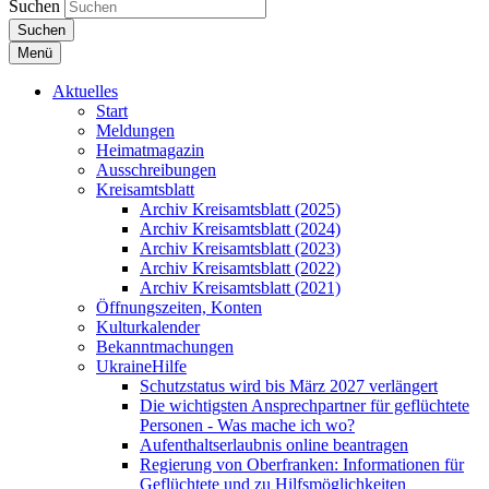
Suchen
Suchen
Menü
Aktuelles
Start
Meldungen
Heimatmagazin
Ausschreibungen
Kreisamtsblatt
Archiv Kreisamtsblatt (2025)
Archiv Kreisamtsblatt (2024)
Archiv Kreisamtsblatt (2023)
Archiv Kreisamtsblatt (2022)
Archiv Kreisamtsblatt (2021)
Öffnungszeiten, Konten
Kulturkalender
Bekanntmachungen
UkraineHilfe
Schutzstatus wird bis März 2027 verlängert
Die wichtigsten Ansprechpartner für geflüchtete
Personen - Was mache ich wo?
Aufenthaltserlaubnis online beantragen
Regierung von Oberfranken: Informationen für
Geflüchtete und zu Hilfsmöglichkeiten