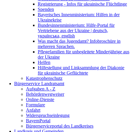
Registrierung - Infos für ukrainische Flüchtlinge
Spenden
Bayerisches Innenministerium: Hilfen in der
Ukrainekrise
Bundesinnenministerium: Hilfe-Portal für
Vertriebene aus der Ukraine | deutsch,
українська, english
Was macht das Jugendamt? Infobroschüre in
mehreren Sprachen.
Pflegefamilien für unbegleitete Minderjährige aus
der Ukraine
Helfen
Hilfestellung und Linksammlung der Diakonie
für ukrainische Geflüchtete
Katastrophenschutz
Bürgerservice Landratsamt
Aufgaben A - Z
Behördenwegweiser
Online-Dienste
Formulare
Anfahrt
Widerspruchseinlegung
BayernPortal
Bürgerserviceportal des Landkreises
Landkreis und Gemeinden