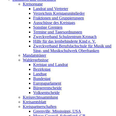
Kreisorgane
Landrat und Vertreter
Verzeichnis Kreistagsmitglieder
Fraktionen und Gruppierungen
Ausschüsse des Kreistags
Sonstige Gremien
Termine und Tagesordnungen
Zweckverband Schulzentrum Kronach
Hilfe für das lernbehinderte Kind e. V.
Zweckverband Berufsfachschule für Musik und
Sing- und Musikschulwerk Oberfranken
Mandatsträger
Wahlergebnisse
Kreistag und Landrat
Bezirkstag
Landtag
Bundestag
Europaparlament
Bürgerentscheide
Volksentscheide
Kreisrechtssammlung
Kreisamtsblatt
Kreispartnerschaften
Greenville, Mississippi, USA
Moray Council, Schottland, GB