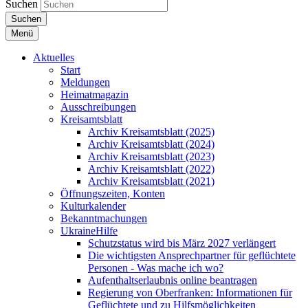
Suchen
Suchen
Menü
Aktuelles
Start
Meldungen
Heimatmagazin
Ausschreibungen
Kreisamtsblatt
Archiv Kreisamtsblatt (2025)
Archiv Kreisamtsblatt (2024)
Archiv Kreisamtsblatt (2023)
Archiv Kreisamtsblatt (2022)
Archiv Kreisamtsblatt (2021)
Öffnungszeiten, Konten
Kulturkalender
Bekanntmachungen
UkraineHilfe
Schutzstatus wird bis März 2027 verlängert
Die wichtigsten Ansprechpartner für geflüchtete
Personen - Was mache ich wo?
Aufenthaltserlaubnis online beantragen
Regierung von Oberfranken: Informationen für
Geflüchtete und zu Hilfsmöglichkeiten