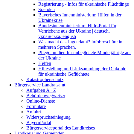
Registrierung - Infos für ukrainische Flüchtlinge
Spenden
Bayerisches Innenministerium: Hilfen in der
Ukrainekrise
Bundesinnenministerium: Hilfe-Portal für
Vertriebene aus der Ukraine | deutsch,
українська, english
Was macht das Jugendamt? Infobroschüre in
mehreren Sprachen.
Pflegefamilien für unbegleitete Minderjährige aus
der Ukraine
Helfen
Hilfestellung und Linksammlung der Diakonie
für ukrainische Geflüchtete
Katastrophenschutz
Bürgerservice Landratsamt
Aufgaben A - Z
Behördenwegweiser
Online-Dienste
Formulare
Anfahrt
Widerspruchseinlegung
BayernPortal
Bürgerserviceportal des Landkreises
Landkreis und Gemeinden