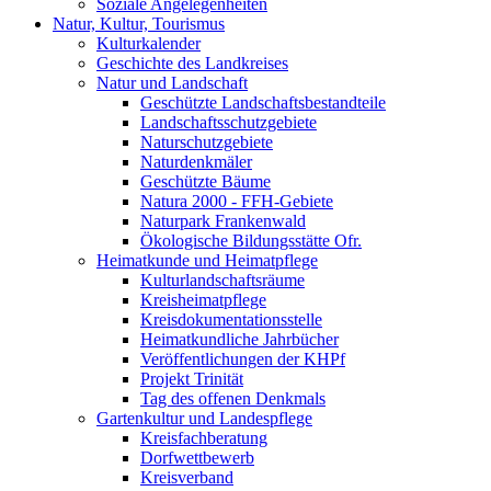
Soziale Angelegenheiten
Natur, Kultur, Tourismus
Kulturkalender
Geschichte des Landkreises
Natur und Landschaft
Geschützte Landschaftsbestandteile
Landschaftsschutzgebiete
Naturschutzgebiete
Naturdenkmäler
Geschützte Bäume
Natura 2000 - FFH-Gebiete
Naturpark Frankenwald
Ökologische Bildungsstätte Ofr.
Heimatkunde und Heimatpflege
Kulturlandschaftsräume
Kreisheimatpflege
Kreisdokumentationsstelle
Heimatkundliche Jahrbücher
Veröffentlichungen der KHPf
Projekt Trinität
Tag des offenen Denkmals
Gartenkultur und Landespflege
Kreisfachberatung
Dorfwettbewerb
Kreisverband