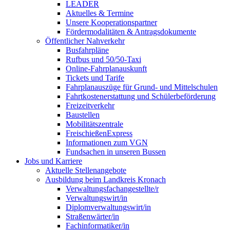
LEADER
Aktuelles & Termine
Unsere Kooperationspartner
Fördermodalitäten & Antragsdokumente
Öffentlicher Nahverkehr
Busfahrpläne
Rufbus und 50/50-Taxi
Online-Fahrplanauskunft
Tickets und Tarife
Fahrplanauszüge für Grund- und Mittelschulen
Fahrtkostenerstattung und Schülerbeförderung
Freizeitverkehr
Baustellen
Mobilitätszentrale
FreischießenExpress
Informationen zum VGN
Fundsachen in unseren Bussen
Jobs und Karriere
Aktuelle Stellenangebote
Ausbildung beim Landkreis Kronach
Verwaltungsfachangestellte/r
Verwaltungswirt/in
Diplomverwaltungswirt/in
Straßenwärter/in
Fachinformatiker/in