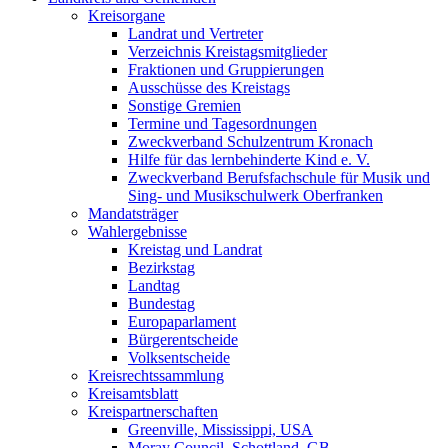
Kreisorgane
Landrat und Vertreter
Verzeichnis Kreistagsmitglieder
Fraktionen und Gruppierungen
Ausschüsse des Kreistags
Sonstige Gremien
Termine und Tagesordnungen
Zweckverband Schulzentrum Kronach
Hilfe für das lernbehinderte Kind e. V.
Zweckverband Berufsfachschule für Musik und
Sing- und Musikschulwerk Oberfranken
Mandatsträger
Wahlergebnisse
Kreistag und Landrat
Bezirkstag
Landtag
Bundestag
Europaparlament
Bürgerentscheide
Volksentscheide
Kreisrechtssammlung
Kreisamtsblatt
Kreispartnerschaften
Greenville, Mississippi, USA
Moray Council, Schottland, GB