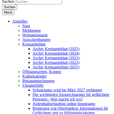
Suchen
Suchen
Menü
Aktuelles
Start
Meldungen
Heimatmagazin
Ausschreibungen
Kreisamtsblatt
Archiv Kreisamtsblatt (2025)
Archiv Kreisamtsblatt (2024)
Archiv Kreisamtsblatt (2023)
Archiv Kreisamtsblatt (2022)
Archiv Kreisamtsblatt (2021)
Öffnungszeiten, Konten
Kulturkalender
Bekanntmachungen
UkraineHilfe
Schutzstatus wird bis März 2027 verlängert
Die wichtigsten Ansprechpartner für geflüchtete
Personen - Was mache ich wo?
Aufenthaltserlaubnis online beantragen
Regierung von Oberfranken: Informationen für
Geflüchtete und zu Hilfsmöglichkeiten