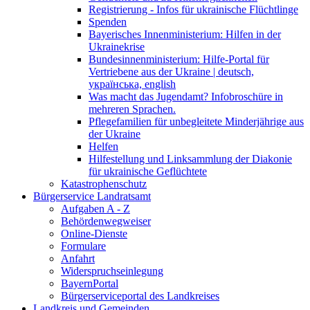
Registrierung - Infos für ukrainische Flüchtlinge
Spenden
Bayerisches Innenministerium: Hilfen in der
Ukrainekrise
Bundesinnenministerium: Hilfe-Portal für
Vertriebene aus der Ukraine | deutsch,
українська, english
Was macht das Jugendamt? Infobroschüre in
mehreren Sprachen.
Pflegefamilien für unbegleitete Minderjährige aus
der Ukraine
Helfen
Hilfestellung und Linksammlung der Diakonie
für ukrainische Geflüchtete
Katastrophenschutz
Bürgerservice Landratsamt
Aufgaben A - Z
Behördenwegweiser
Online-Dienste
Formulare
Anfahrt
Widerspruchseinlegung
BayernPortal
Bürgerserviceportal des Landkreises
Landkreis und Gemeinden