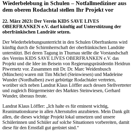
Wiederbelebung in Schulen – Notfallmediziner aus
dem oberen Rodachtal stellen Ihr Projekt vor
22. März 2023
:
Der Verein KIDS SAVE LIVES
OBERFRANKEN e.V. darf künftig auf Unterstützung der
oberfränkischen Landräte setzen.
Der Wiederbelebungsunterricht in den Schulen Oberfrankens wird
künftig durch die Schirmherrschaft der oberfränkischen Landräte
unterstützt. Bei deren Tagung in Thurnau stellte die Vorstandschaft
des Vereins KIDS SAVE LIVES OBERFRANKEN e.V. das
Projekt und die Idee im Beisein von Regierungspräsidentin Heidrun
Piwernetz vor. Zusammen mit Dr. Dr. Marc Weidenbusch
(München) waren mit Tim Michel (Steinwiesen) und Madeleine
Wunder (Nordhalben) zwei gebürtige Rodachtaler vertreten,
worüber sich neben Landrat Klaus Löffler auch dessen Stellvertreter
und zugleich Bürgermeister des Marktes Steinwiesen, Gerhard
Wunder, überaus freute.
Landrat Klaus Löffler: „Ich halte es für eminent wichtig,
Reanimationskurse in allen Altersstufen anzubieten. Mein Dank gilt
allen, die dieses wichtige Projekt lokal umsetzen und unsere
Schülerinnen und Schüler auf solche Situationen vorbereiten, damit
diese für den Ernstfall gut gerüstet sind.“