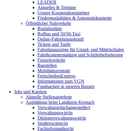
LEADER
Aktuelles & Termine
Unsere Kooperationspartner
Fördermodalitäten & Antragsdokumente
Öffentlicher Nahverkehr
Busfahrpläne
Rufbus und 50/50-Taxi
Online-Fahrplanauskunft
Tickets und Tarife
Fahrplanauszüge für Grund- und Mittelschulen
Fahrtkostenerstattung und Schülerbeförderung
Freizeitverkehr
Baustellen
Mobilitätszentrale
FreischießenExpress
Informationen zum VGN
Fundsachen in unseren Bussen
Jobs und Karriere
Aktuelle Stellenangebote
Ausbildung beim Landkreis Kronach
Verwaltungsfachangestellte/r
Verwaltungswirt/in
Diplomverwaltungswirt/in
Straßenwärter/in
Fachinformatiker/in