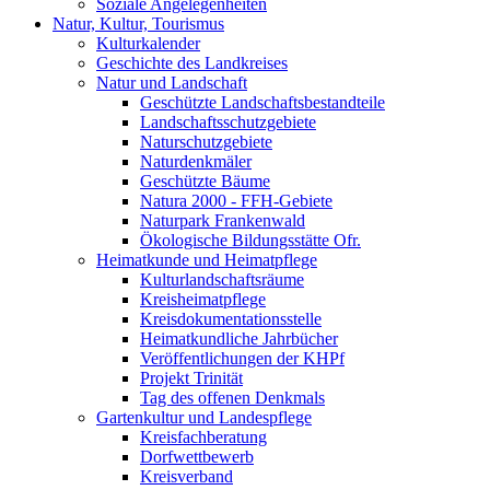
Soziale Angelegenheiten
Natur, Kultur, Tourismus
Kulturkalender
Geschichte des Landkreises
Natur und Landschaft
Geschützte Landschaftsbestandteile
Landschaftsschutzgebiete
Naturschutzgebiete
Naturdenkmäler
Geschützte Bäume
Natura 2000 - FFH-Gebiete
Naturpark Frankenwald
Ökologische Bildungsstätte Ofr.
Heimatkunde und Heimatpflege
Kulturlandschaftsräume
Kreisheimatpflege
Kreisdokumentationsstelle
Heimatkundliche Jahrbücher
Veröffentlichungen der KHPf
Projekt Trinität
Tag des offenen Denkmals
Gartenkultur und Landespflege
Kreisfachberatung
Dorfwettbewerb
Kreisverband