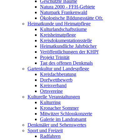
Geschützte Bäume
Natura 2000 - FFH-Gebiete
Naturpark Frankenwald
Ökologische Bildungsstätte Ofr.
Heimatkunde und Heimatpflege
Kulturlandschaftsräume
Kreisheimatpflege
Kreisdokumentationsstelle
Heimatkundliche Jahrbücher
Veröffentlichungen der KHPf
Projekt Trinität
Tag des offenen Denkmals
Gartenkultur und Landespflege
Kreisfachberatung
Dorfwettbewerb
Kreisverband
Ortsvereine
Kulturelle Veranstaltungen
Kulturring
Kronacher Sommer
Mitwitzer Schlosskonzerte
Galerie im Landratsamt
Denkmäler und Sehenswertes
Sport und Freizeit
Radfahren