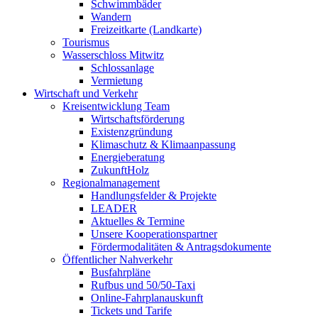
Schwimmbäder
Wandern
Freizeitkarte (Landkarte)
Tourismus
Wasserschloss Mitwitz
Schlossanlage
Vermietung
Wirtschaft und Verkehr
Kreisentwicklung Team
Wirtschaftsförderung
Existenzgründung
Klimaschutz & Klimaanpassung
Energieberatung
ZukunftHolz
Regionalmanagement
Handlungsfelder & Projekte
LEADER
Aktuelles & Termine
Unsere Kooperationspartner
Fördermodalitäten & Antragsdokumente
Öffentlicher Nahverkehr
Busfahrpläne
Rufbus und 50/50-Taxi
Online-Fahrplanauskunft
Tickets und Tarife