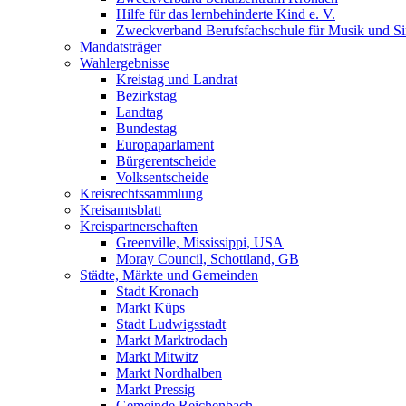
Hilfe für das lernbehinderte Kind e. V.
Zweckverband Berufsfachschule für Musik und S
Mandatsträger
Wahlergebnisse
Kreistag und Landrat
Bezirkstag
Landtag
Bundestag
Europaparlament
Bürgerentscheide
Volksentscheide
Kreisrechtssammlung
Kreisamtsblatt
Kreispartnerschaften
Greenville, Mississippi, USA
Moray Council, Schottland, GB
Städte, Märkte und Gemeinden
Stadt Kronach
Markt Küps
Stadt Ludwigsstadt
Markt Marktrodach
Markt Mitwitz
Markt Nordhalben
Markt Pressig
Gemeinde Reichenbach