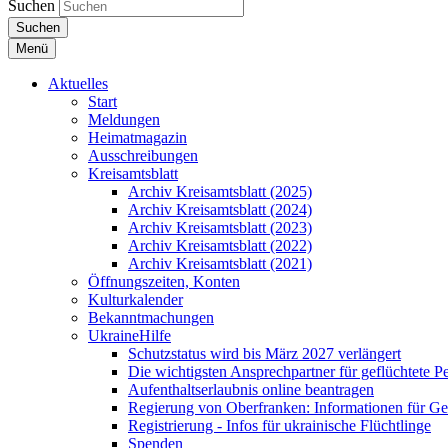
Suchen
Suchen
Menü
Aktuelles
Start
Meldungen
Heimatmagazin
Ausschreibungen
Kreisamtsblatt
Archiv Kreisamtsblatt (2025)
Archiv Kreisamtsblatt (2024)
Archiv Kreisamtsblatt (2023)
Archiv Kreisamtsblatt (2022)
Archiv Kreisamtsblatt (2021)
Öffnungszeiten, Konten
Kulturkalender
Bekanntmachungen
UkraineHilfe
Schutzstatus wird bis März 2027 verlängert
Die wichtigsten Ansprechpartner für geflüchtete 
Aufenthaltserlaubnis online beantragen
Regierung von Oberfranken: Informationen für Gef
Registrierung - Infos für ukrainische Flüchtlinge
Spenden