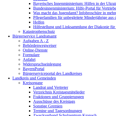
Bayerisches Innenministerium: Hilfen in der Ukrai
Bundesinnenministerium: Hilfe-Portal für Vertrieb
Was macht das Jugendamt? Infobroschüre in mehr
Pflegefamilien für unbegleitete Minderjährige aus 
Helfen
Hilfestellung und Linksammlung der Diakonie für 
Katastrophenschutz
Bürgerservice Landratsamt
Aufgaben A - Z
Behördenwegweiser
Online-Dienste
Formulare
Anfahrt
Widerspruchseinlegung
BayernPortal
Bürgerserviceportal des Landkreises
Landkreis und Gemeinden
Kreisorgane
Landrat und Vertreter
Verzeichnis Kreistagsmitglieder
Fraktionen und Gruppierungen
Ausschüsse des Kreistags
Sonstige Gremien
Termine und Tagesordnungen
Zweckverband Schulzentrum Kronach