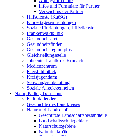
Antragsformulare
Infos und Formulare für Partner
Verzeichnis der Partner
Hilfsdienste (KatSG)
Kindertageseinrichtungen
Soziale Einrichtungen, Hilfsdienste
Frankenwaldklinik
Gesundheitsamt
Gesundheitsfinder
Gesundheitsregion plus
Gleichstellungsstelle
Jobcenter Landkreis Kronach
Medienzentrum
Kreisbibliothek
Kreisjugendamt
Schwangerenberatung
Soziale Angelegenheiten
Natur, Kultur, Tourismus
Kulturkalender
Geschichte des Landkreises
Natur und Landschaft
Geschützte Landschaftsbestandteile
Landschaftsschutzgebiete
Naturschutzgebiete
Naturdenkmäler