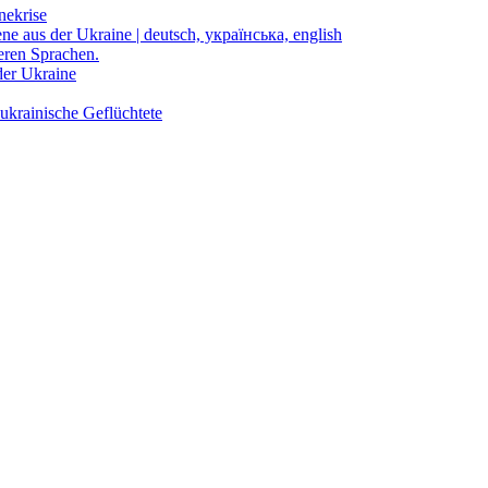
nekrise
ene aus der Ukraine | deutsch, українська, english
eren Sprachen.
der Ukraine
ukrainische Geflüchtete