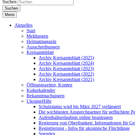
Suchen
Suchen
Menü
Aktuelles
Start
Meldungen
Heimatmagazin
Ausschreibungen
Kreisamtsblatt
Archiv Kreisamtsblatt (2025)
Archiv Kreisamtsblatt (2024)
Archiv Kreisamtsblatt (2023)
Archiv Kreisamtsblatt (2022)
Archiv Kreisamtsblatt (2021)
Öffnungszeiten, Konten
Kulturkalender
Bekanntmachungen
UkraineHilfe
Schutzstatus wird bis März 2027 verlängert
Die wichtigsten Ansprechpartner für geflüchtete 
Aufenthaltserlaubnis online beantragen
Regierung von Oberfranken: Informationen für Gef
Registrierung - Infos für ukrainische Flüchtlinge
Spenden