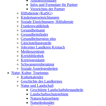
Antragsformulare
Infos und Formulare für Partner
Verzeichnis der Partner
Hilfsdienste (KatSG)
Kindertageseinrichtungen
Soziale Einrichtungen, Hilfsdienste
Frankenwaldklinik
Gesundheitsamt
Gesundheitsfinder
Gesundheitsregion plus
Gleichstellungsstelle
Jobcenter Landkreis Kronach
Medienzentrum
Kreisbibliothek
Kreisjugendamt
Schwangerenberatung
Soziale Angelegenheiten
Natur, Kultur, Tourismus
Kulturkalender
Geschichte des Landkreises
Natur und Landschaft
Geschützte Landschaftsbestandteile
Landschaftsschutzgebiete
Naturschutzgebiete
Naturdenkmäler