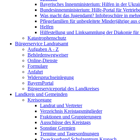
Bayerisches Innenministerium: Hilfen in der Ukrai
Bundesinnenministerium: Hilfe-Portal für Vertrieb
Was macht das Jugendamt? Infobroschüre in mehr
Pflegefamilien für unbegleitete Minderjährige aus 
Helfen
Hilfestellung und Linksammlung der Diakonie für 
Katastrophenschutz
Bürgerservice Landratsamt
Aufgaben A - Z
Behördenwegweiser
Online-Dienste
Formulare
Anfahrt
Widerspruchseinlegung
BayernPortal
Bürgerserviceportal des Landkreises
Landkreis und Gemeinden
Kreisorgane
Landrat und Vertreter
Verzeichnis Kreistagsmitglieder
Fraktionen und Gruppierungen
Ausschüsse des Kreistags
Sonstige Gremien
Termine und Tagesordnungen
Zweckverband Schulzentrum Kronach