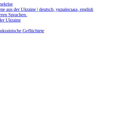
nekrise
ene aus der Ukraine | deutsch, українська, english
eren Sprachen.
der Ukraine
ukrainische Geflüchtete