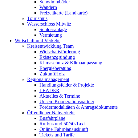
Schwimmbäder
Wandern
Freizeitkarte (Landkarte)
Tourismus
Wasserschloss Mitwitz
Schlossanlage
Vermietung
Wirtschaft und Verkehr
Kreisentwicklung Team
Wirtschaftsförderung
Existenzgründung
Klimaschutz & Klimaanpassung
Energieberatung
ZukunftHolz
Regionalmanagement
Handlungsfelder & Projekte
LEADER
Aktuelles & Termine
Unsere Kooperationspartner
Fördermodalitäten & Antragsdokumente
Öffentlicher Nahverkehr
Busfahrpläne
Rufbus und 50/50-Taxi
Online-Fahrplanauskunft
Tickets und Tarife