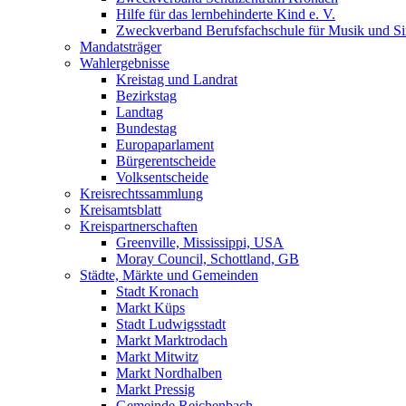
Hilfe für das lernbehinderte Kind e. V.
Zweckverband Berufsfachschule für Musik und S
Mandatsträger
Wahlergebnisse
Kreistag und Landrat
Bezirkstag
Landtag
Bundestag
Europaparlament
Bürgerentscheide
Volksentscheide
Kreisrechtssammlung
Kreisamtsblatt
Kreispartnerschaften
Greenville, Mississippi, USA
Moray Council, Schottland, GB
Städte, Märkte und Gemeinden
Stadt Kronach
Markt Küps
Stadt Ludwigsstadt
Markt Marktrodach
Markt Mitwitz
Markt Nordhalben
Markt Pressig
Gemeinde Reichenbach