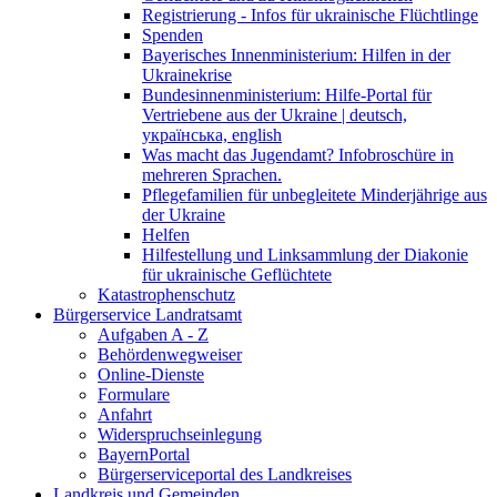
Registrierung - Infos für ukrainische Flüchtlinge
Spenden
Bayerisches Innenministerium: Hilfen in der
Ukrainekrise
Bundesinnenministerium: Hilfe-Portal für
Vertriebene aus der Ukraine | deutsch,
українська, english
Was macht das Jugendamt? Infobroschüre in
mehreren Sprachen.
Pflegefamilien für unbegleitete Minderjährige aus
der Ukraine
Helfen
Hilfestellung und Linksammlung der Diakonie
für ukrainische Geflüchtete
Katastrophenschutz
Bürgerservice Landratsamt
Aufgaben A - Z
Behördenwegweiser
Online-Dienste
Formulare
Anfahrt
Widerspruchseinlegung
BayernPortal
Bürgerserviceportal des Landkreises
Landkreis und Gemeinden