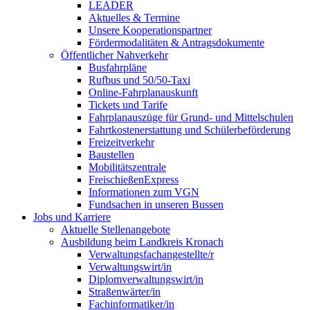
LEADER
Aktuelles & Termine
Unsere Kooperationspartner
Fördermodalitäten & Antragsdokumente
Öffentlicher Nahverkehr
Busfahrpläne
Rufbus und 50/50-Taxi
Online-Fahrplanauskunft
Tickets und Tarife
Fahrplanauszüge für Grund- und Mittelschulen
Fahrtkostenerstattung und Schülerbeförderung
Freizeitverkehr
Baustellen
Mobilitätszentrale
FreischießenExpress
Informationen zum VGN
Fundsachen in unseren Bussen
Jobs und Karriere
Aktuelle Stellenangebote
Ausbildung beim Landkreis Kronach
Verwaltungsfachangestellte/r
Verwaltungswirt/in
Diplomverwaltungswirt/in
Straßenwärter/in
Fachinformatiker/in