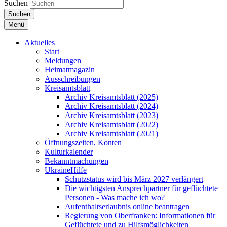
Suchen
Suchen
Menü
Aktuelles
Start
Meldungen
Heimatmagazin
Ausschreibungen
Kreisamtsblatt
Archiv Kreisamtsblatt (2025)
Archiv Kreisamtsblatt (2024)
Archiv Kreisamtsblatt (2023)
Archiv Kreisamtsblatt (2022)
Archiv Kreisamtsblatt (2021)
Öffnungszeiten, Konten
Kulturkalender
Bekanntmachungen
UkraineHilfe
Schutzstatus wird bis März 2027 verlängert
Die wichtigsten Ansprechpartner für geflüchtete
Personen - Was mache ich wo?
Aufenthaltserlaubnis online beantragen
Regierung von Oberfranken: Informationen für
Geflüchtete und zu Hilfsmöglichkeiten