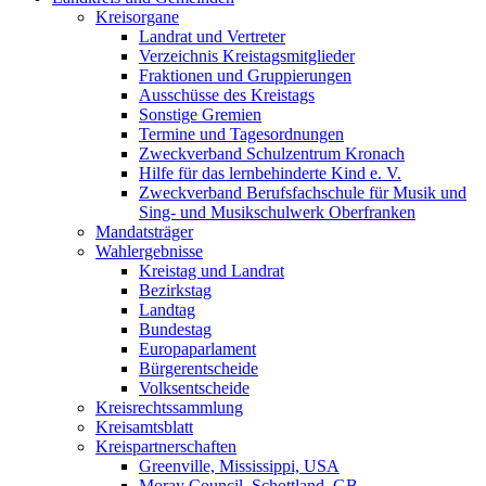
Kreisorgane
Landrat und Vertreter
Verzeichnis Kreistagsmitglieder
Fraktionen und Gruppierungen
Ausschüsse des Kreistags
Sonstige Gremien
Termine und Tagesordnungen
Zweckverband Schulzentrum Kronach
Hilfe für das lernbehinderte Kind e. V.
Zweckverband Berufsfachschule für Musik und
Sing- und Musikschulwerk Oberfranken
Mandatsträger
Wahlergebnisse
Kreistag und Landrat
Bezirkstag
Landtag
Bundestag
Europaparlament
Bürgerentscheide
Volksentscheide
Kreisrechtssammlung
Kreisamtsblatt
Kreispartnerschaften
Greenville, Mississippi, USA
Moray Council, Schottland, GB