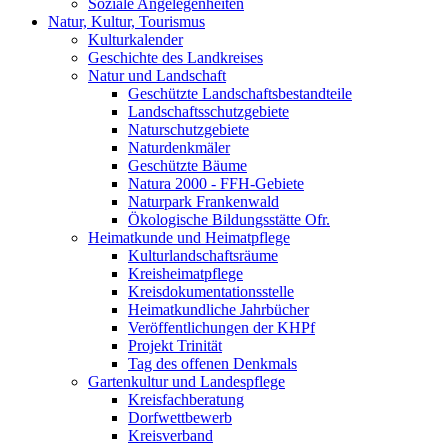
Soziale Angelegenheiten
Natur, Kultur, Tourismus
Kulturkalender
Geschichte des Landkreises
Natur und Landschaft
Geschützte Landschaftsbestandteile
Landschaftsschutzgebiete
Naturschutzgebiete
Naturdenkmäler
Geschützte Bäume
Natura 2000 - FFH-Gebiete
Naturpark Frankenwald
Ökologische Bildungsstätte Ofr.
Heimatkunde und Heimatpflege
Kulturlandschaftsräume
Kreisheimatpflege
Kreisdokumentationsstelle
Heimatkundliche Jahrbücher
Veröffentlichungen der KHPf
Projekt Trinität
Tag des offenen Denkmals
Gartenkultur und Landespflege
Kreisfachberatung
Dorfwettbewerb
Kreisverband