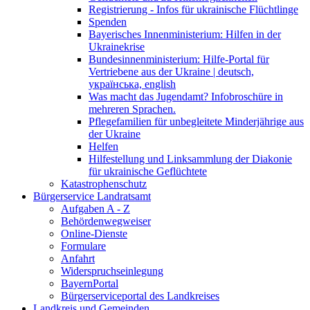
Registrierung - Infos für ukrainische Flüchtlinge
Spenden
Bayerisches Innenministerium: Hilfen in der
Ukrainekrise
Bundesinnenministerium: Hilfe-Portal für
Vertriebene aus der Ukraine | deutsch,
українська, english
Was macht das Jugendamt? Infobroschüre in
mehreren Sprachen.
Pflegefamilien für unbegleitete Minderjährige aus
der Ukraine
Helfen
Hilfestellung und Linksammlung der Diakonie
für ukrainische Geflüchtete
Katastrophenschutz
Bürgerservice Landratsamt
Aufgaben A - Z
Behördenwegweiser
Online-Dienste
Formulare
Anfahrt
Widerspruchseinlegung
BayernPortal
Bürgerserviceportal des Landkreises
Landkreis und Gemeinden