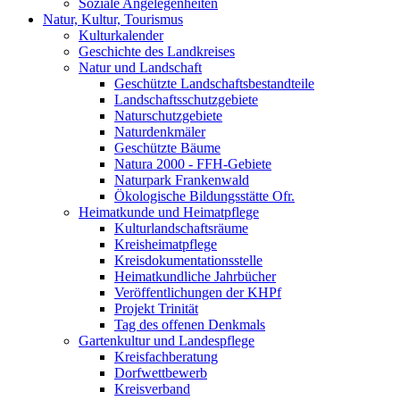
Soziale Angelegenheiten
Natur, Kultur, Tourismus
Kulturkalender
Geschichte des Landkreises
Natur und Landschaft
Geschützte Landschaftsbestandteile
Landschaftsschutzgebiete
Naturschutzgebiete
Naturdenkmäler
Geschützte Bäume
Natura 2000 - FFH-Gebiete
Naturpark Frankenwald
Ökologische Bildungsstätte Ofr.
Heimatkunde und Heimatpflege
Kulturlandschaftsräume
Kreisheimatpflege
Kreisdokumentationsstelle
Heimatkundliche Jahrbücher
Veröffentlichungen der KHPf
Projekt Trinität
Tag des offenen Denkmals
Gartenkultur und Landespflege
Kreisfachberatung
Dorfwettbewerb
Kreisverband