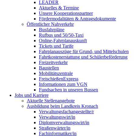
LEADER
Aktuelles & Termine
Unsere Kooperationspartner
Fördermodalitäten & Antragsdokumente
Öffentlicher Nahverkehr
Busfahrpläne
Rufbus und 50/50-Taxi
Online-Fahrplanauskunft
Tickets und Tarife
Fahrplanauszüge für Grund- und Mittelschulen
Fahrtkostenerstattung und Schülerbeförderung
Freizeitverkehr
Baustellen
Mobilitätszentrale
FreischießenExpress
Informationen zum VGN
Fundsachen in unseren Bussen
Jobs und Karriere
Aktuelle Stellenangebote
Ausbildung beim Landkreis Kronach
Verwaltungsfachangestellte/r
Verwaltungswirt/in
Diplomverwaltungswirt/in
Straßenwärter/in
Fachinformatiker/in