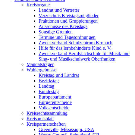
Kreisorgane
Landrat und Vertreter
Verzeichnis Kreistagsmitglieder
Fraktionen und Gruppierungen
Ausschüsse des Kreistags
Sonstige Gremien
Termine und Tagesordnungen
Zweckverband Schulzentrum Kronach
Hilfe für das lernbehinderte Kind e. V.
Zweckverband Berufsfachschule für Musik und
Sing- und Musikschulwerk Oberfranken
Mandatsträger
Wahlergebnisse
Kreistag und Landrat
Bezirkstag
Landtag
Bundestag
Europaparlament
Bürgerentscheide
Volksentscheide
Kreisrechtssammlung
Kreisamtsblatt
Kreispartnerschaften
Greenville, Mississippi, USA
Moray Council, Schottland, GB