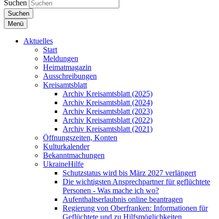
Suchen
Suchen
Menü
Aktuelles
Start
Meldungen
Heimatmagazin
Ausschreibungen
Kreisamtsblatt
Archiv Kreisamtsblatt (2025)
Archiv Kreisamtsblatt (2024)
Archiv Kreisamtsblatt (2023)
Archiv Kreisamtsblatt (2022)
Archiv Kreisamtsblatt (2021)
Öffnungszeiten, Konten
Kulturkalender
Bekanntmachungen
UkraineHilfe
Schutzstatus wird bis März 2027 verlängert
Die wichtigsten Ansprechpartner für geflüchtete
Personen - Was mache ich wo?
Aufenthaltserlaubnis online beantragen
Regierung von Oberfranken: Informationen für
Geflüchtete und zu Hilfsmöglichkeiten