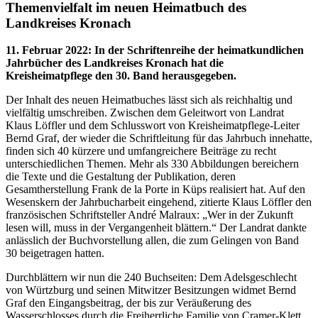
Themenvielfalt im neuen Heimatbuch des
Landkreises Kronach
11. Februar 2022
:
In der Schriftenreihe der heimatkundlichen
Jahrbücher des Landkreises Kronach hat die
Kreisheimatpflege den 30. Band herausgegeben.
Der Inhalt des neuen Heimatbuches lässt sich als reichhaltig und
vielfältig umschreiben. Zwischen dem Geleitwort von Landrat
Klaus Löffler und dem Schlusswort von Kreisheimatpflege-Leiter
Bernd Graf, der wieder die Schriftleitung für das Jahrbuch innehatte,
finden sich 40 kürzere und umfangreichere Beiträge zu recht
unterschiedlichen Themen. Mehr als 330 Abbildungen bereichern
die Texte und die Gestaltung der Publikation, deren
Gesamtherstellung Frank de la Porte in Küps realisiert hat. Auf den
Wesenskern der Jahrbucharbeit eingehend, zitierte Klaus Löffler den
französischen Schriftsteller André Malraux: „Wer in der Zukunft
lesen will, muss in der Vergangenheit blättern.“ Der Landrat dankte
anlässlich der Buchvorstellung allen, die zum Gelingen von Band
30 beigetragen hatten.
Durchblättern wir nun die 240 Buchseiten: Dem Adelsgeschlecht
von Würtzburg und seinen Mitwitzer Besitzungen widmet Bernd
Graf den Eingangsbeitrag, der bis zur Veräußerung des
Wasserschlosses durch die Freiherrliche Familie von Cramer-Klett