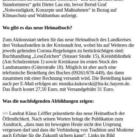
Standortstress“ geht Dieter Lau ein, bevor Bernd Graf
„Notwendigkeit, Konzepte und Maßnahmen“ in Bezug auf
Klimaschutz und Waldumbau aufzeigt.
Wo gibt es das neue Heimatbuch?
Zum Aktionsstart stehen für das neue Heimatbuch des Landkreises
drei Verkaufsstellen in der Kreisstadt fest, wobei bis auf Weiteres die
jeweils geltenden Corona-Regelungen zu berücksichtigen sind:
Buchhandlung „LeseZeichen“ (Strauer Straße 15), Kreisbibliothek
(Am Schulzentrum 1) sowie Kreiskasse im ersten Stock des
Landratsamtes (Güterstraße 18). Möglich ist aber auch eine
telefonische Bestellung des Buches (09261/678-449), das dann
zusammen mit einer Rechnung versandt wird. Die Bestellung kann
auch per E-Mail erfolgen an: monika.kukowski@lra-kc.bayern.de.
Das Buch kostet 27,50 Euro, mit Versandgebühr 31 Euro.
Was die nachfolgenden Abbildungen zeigen:
>> Landrat Klaus Löffler präsentierte das neue Heimatbuch der
Öffentlichkeit. Nach seinen Worten bringt die Publikation zum
Ausdruck, „dass man im bewegten Heute nicht den Ursprung
vergessen darf und dass die Verbindung von Tradition und Moderne
auch Erfolge für die Zukunft sichern kann“. Links im Bild