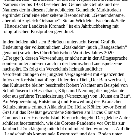
Namens der bis 1978 bestehenden Gemeinde Gehülz und des
Namens der in diesem Jahr gebildeten Gemeinde Marktrodach
ergründet Graf eine eher seltene Besonderheit: „Gemeindename,
aber nicht zugleich Ortsname“. Stefan Wickleins Facebook-Seite
„Historischer Landkreis Kronach“ ist ein Jahrbuchbeitrag mit
fotografischen Kostproben gewidmet.
In den beiden nächsten Beiträgen untersucht Bernd Graf die
Bedeutung der volkstümlichen „Raakaddn“ (auch „Rangaschein“
genannt) sowie des Oberfränkischen Wort des Jahres 2020
(„Fregge“), dessen Verwendung er nicht nur in der Alltagssprache,
sondern unter anderem auch in der heimischen Laienspielszene
nachspürt. Es folgt ein Verzeichnis heimatkundlicher
Veröffentlichungen der jüngsten Vergangenheit mit ergänzenden
Infos der Kreisheimatpflege. Unter dem Titel „Der Bau wechselt,
das Kulturerbe bleibt“ beschreibt Robert Wachter am Beispiel von
Schulhäusern in Hesselbach, Küps und Neufang die angedachte
oder ausgeführte Translozierung (Versetzung) von „Kunst am Bau“.
An Wegbereitung, Entstehung und Einweihung des Kronacher
Schulzentrums erinnert Altlandrat Dr. Heinz Köhler, bevor Bernd
Graf auf das Realität gewordene Studieren am Lucas-Cranach-
Campus in der Hochschulstadt Kronach eingeht. Der gleiche Autor
schildert facettenreich, wie die Corona-Pandemie vor Ort bis zur
Jahrbuch-Drucklegung miterlebt und miterlitten worden ist. Auf die
„Landschaft als kommunale Ressource“ und den „Boden unter