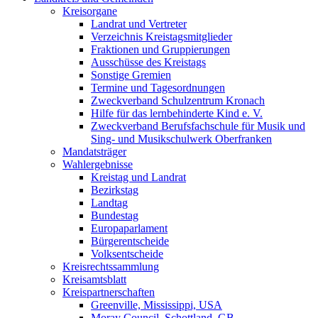
Kreisorgane
Landrat und Vertreter
Verzeichnis Kreistagsmitglieder
Fraktionen und Gruppierungen
Ausschüsse des Kreistags
Sonstige Gremien
Termine und Tagesordnungen
Zweckverband Schulzentrum Kronach
Hilfe für das lernbehinderte Kind e. V.
Zweckverband Berufsfachschule für Musik und
Sing- und Musikschulwerk Oberfranken
Mandatsträger
Wahlergebnisse
Kreistag und Landrat
Bezirkstag
Landtag
Bundestag
Europaparlament
Bürgerentscheide
Volksentscheide
Kreisrechtssammlung
Kreisamtsblatt
Kreispartnerschaften
Greenville, Mississippi, USA
Moray Council, Schottland, GB