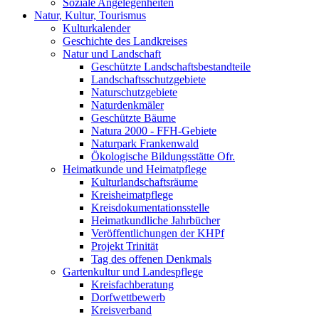
Soziale Angelegenheiten
Natur, Kultur, Tourismus
Kulturkalender
Geschichte des Landkreises
Natur und Landschaft
Geschützte Landschaftsbestandteile
Landschaftsschutzgebiete
Naturschutzgebiete
Naturdenkmäler
Geschützte Bäume
Natura 2000 - FFH-Gebiete
Naturpark Frankenwald
Ökologische Bildungsstätte Ofr.
Heimatkunde und Heimatpflege
Kulturlandschaftsräume
Kreisheimatpflege
Kreisdokumentationsstelle
Heimatkundliche Jahrbücher
Veröffentlichungen der KHPf
Projekt Trinität
Tag des offenen Denkmals
Gartenkultur und Landespflege
Kreisfachberatung
Dorfwettbewerb
Kreisverband