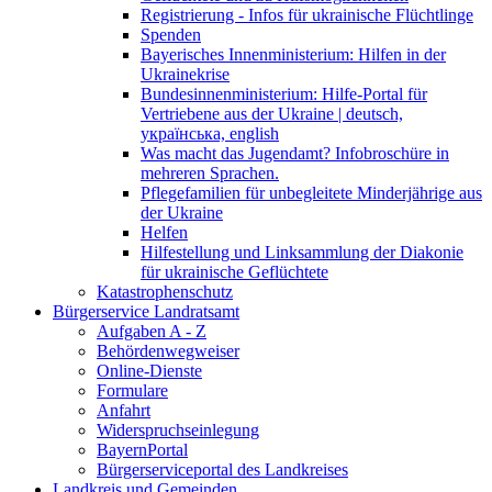
Registrierung - Infos für ukrainische Flüchtlinge
Spenden
Bayerisches Innenministerium: Hilfen in der
Ukrainekrise
Bundesinnenministerium: Hilfe-Portal für
Vertriebene aus der Ukraine | deutsch,
українська, english
Was macht das Jugendamt? Infobroschüre in
mehreren Sprachen.
Pflegefamilien für unbegleitete Minderjährige aus
der Ukraine
Helfen
Hilfestellung und Linksammlung der Diakonie
für ukrainische Geflüchtete
Katastrophenschutz
Bürgerservice Landratsamt
Aufgaben A - Z
Behördenwegweiser
Online-Dienste
Formulare
Anfahrt
Widerspruchseinlegung
BayernPortal
Bürgerserviceportal des Landkreises
Landkreis und Gemeinden