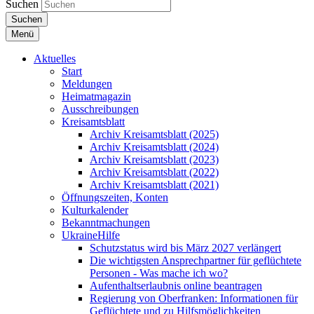
Suchen
Suchen
Menü
Aktuelles
Start
Meldungen
Heimatmagazin
Ausschreibungen
Kreisamtsblatt
Archiv Kreisamtsblatt (2025)
Archiv Kreisamtsblatt (2024)
Archiv Kreisamtsblatt (2023)
Archiv Kreisamtsblatt (2022)
Archiv Kreisamtsblatt (2021)
Öffnungszeiten, Konten
Kulturkalender
Bekanntmachungen
UkraineHilfe
Schutzstatus wird bis März 2027 verlängert
Die wichtigsten Ansprechpartner für geflüchtete
Personen - Was mache ich wo?
Aufenthaltserlaubnis online beantragen
Regierung von Oberfranken: Informationen für
Geflüchtete und zu Hilfsmöglichkeiten