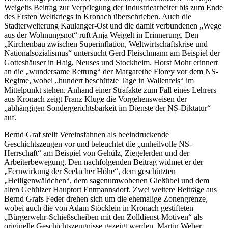
Weigelts Beitrag zur Verpflegung der Industriearbeiter bis zum Ende
des Ersten Weltkriegs in Kronach überschrieben. Auch die
Stadterweiterung Kaulanger-Ost und die damit verbundenen „Wege
aus der Wohnungsnot“ ruft Anja Weigelt in Erinnerung. Den
„Kirchenbau zwischen Superinflation, Weltwirtschaftskrise und
Nationalsozialismus“ untersucht Gerd Fleischmann am Beispiel der
Gotteshäuser in Haig, Neuses und Stockheim. Horst Mohr erinnert
an die „wundersame Rettung“ der Margarethe Florey vor dem NS-
Regime, wobei „hundert beschützte Tage in Wallenfels“ im
Mittelpunkt stehen. Anhand einer Strafakte zum Fall eines Lehrers
aus Kronach zeigt Franz Kluge die Vorgehensweisen der
„abhängigen Sondergerichtsbarkeit im Dienste der NS-Diktatur“
auf.
Bernd Graf stellt Vereinsfahnen als beeindruckende
Geschichtszeugen vor und beleuchtet die „unheilvolle NS-
Herrschaft“ am Beispiel von Gehülz, Ziegelerden und der
Arbeiterbewegung. Den nachfolgenden Beitrag widmet er der
„Fernwirkung der Seelacher Höhe“, dem geschützten
„Heiligenwäldchen“, dem sagenumwobenen Gießübel und dem
alten Gehülzer Hauptort Entmannsdorf. Zwei weitere Beiträge aus
Bernd Grafs Feder drehen sich um die ehemalige Zonengrenze,
wobei auch die von Adam Stöcklein in Kronach gestifteten
„Bürgerwehr-Schießscheiben mit den Zolldienst-Motiven“ als
originelle Geschichtszeugnisse gezeigt werden. Martin Weber