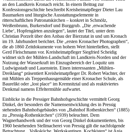
an den Landkreis Kronach reicht. In einem Beitrag zur
Konfessionsgeschichte beschreibt Kreisheimatpfleger Dieter Lau
Baumarken und liturgische Ausstattungselemente in
ritterschaftlichen Patronatskirchen – konkret in Schmölz,
Weißenbrunn, Burkersdorf und Burggrub. „Die ‚erwachende
Liebe‘, Hopfengärten anzulegen“, lautet der Titel, unter dem
Christian Porzelt über den Anbau der Bierzutat in und um Kronach
im 19. Jahrhundert berichtet. Die „ersten Kronacher Photographen“,
die ab 1860 Zeitdokumente von hohem Wert hinterließen, stellt
Gerd Fleischmann vor. Kreisheimatpfleger Siegfried Scheidig
widmet sich der Mühlen-Landschaft im Landkreis-Norden und der
Nutzung der Wasserkraft im Einzugsbereich der Loquitz um
Ludwigsstadt und Lauenstein. Einen interessanten „Mühlen-
Dreiklang“ präsentiert Kreisheimatpfleger Dr. Robert Wachter, der
mit Mühlen als Treppenhausgemälde einer Kronacher Schule, als
Baurelikt oder „lost place“ im Kremnitztal und als reaktiviertes
Denkmal namens Effeltermühle aufwartet.
Einblicke in die Pressiger Bahnhofsgeschichte vermittelt Georg
Dinkel, der besonders die Namensentwicklung des in Pressig
stehenden Bahnhofsgebäudes von „Bahnhof Rothenkirchen“ (1885)
zu „Pressig-Rothenkirchen“ (1939) beleuchtet. Dem
Wagnerhandwerk und der von Georg Dinkel dokumentierten, bis
1960 bestehenden Stellmacherei von Pressig gilt die nachfolgende
Betrachtung. „Volksküche, Werkskantinen, Kochkisten“ ist Anja