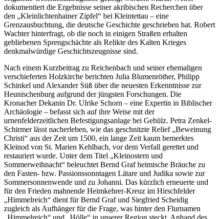
dokumentiert die Ergebnisse seiner akribischen Recherchen über
den „Kleinlichtenhainer Zipfel“ bei Kleintettau – eine
Grenzausbuchtung, die deutsche Geschichte geschrieben hat. Robert
Wachter hinterfragt, ob die noch in einigen Straßen erhalten
gebliebenen Sprengschächte als Relikte des Kalten Krieges
denkmalwürdige Geschichtszeugnisse sind.
Nach einem Kurzbeitrag zu Reichenbach und seiner ehemaligen
verschieferten Holzkirche berichten Julia Blumenröther, Philipp
Schinkel und Alexander Süß über die neuesten Erkenntnisse zur
Heunischenburg aufgrund der jüngsten Forschungen. Die
Kronacher Dekanin Dr. Ulrike Schorn – eine Expertin in Biblischer
Archäologie – befasst sich auf ihre Weise mit der
urnenfelderzeitlichen Befestigungsanlage bei Gehülz. Petra Zenkel-
Schirmer lässt nacherleben, wie das geschnitzte Relief „Beweinung
Christi“ aus der Zeit um 1500, ein lange Zeit kaum bemerktes
Kleinod von St. Marien Kehlbach, vor dem Verfall gerettet und
restauriert wurde. Unter dem Titel „Kleinostern und
Sommerweihnacht“ beleuchtet Bernd Graf heimische Bräuche zu
den Fasten- bzw. Passionssonntagen Lätare und Judika sowie zur
Sommersonnenwende und zu Johanni. Das kürzlich erneuerte und
für den Frieden mahnende Heimkehrer-Kreuz im Hirschfelder
„Himmelreich“ dient für Bernd Graf und Siegfried Scheidig
zugleich als Aufhänger für die Frage, was hinter den Flurnamen
„Himmelreich“ und „Hölle“ in unserer Region steckt. Anhand des