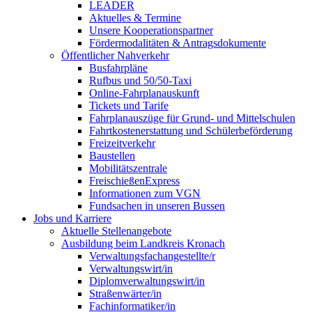
LEADER
Aktuelles & Termine
Unsere Kooperationspartner
Fördermodalitäten & Antragsdokumente
Öffentlicher Nahverkehr
Busfahrpläne
Rufbus und 50/50-Taxi
Online-Fahrplanauskunft
Tickets und Tarife
Fahrplanauszüge für Grund- und Mittelschulen
Fahrtkostenerstattung und Schülerbeförderung
Freizeitverkehr
Baustellen
Mobilitätszentrale
FreischießenExpress
Informationen zum VGN
Fundsachen in unseren Bussen
Jobs und Karriere
Aktuelle Stellenangebote
Ausbildung beim Landkreis Kronach
Verwaltungsfachangestellte/r
Verwaltungswirt/in
Diplomverwaltungswirt/in
Straßenwärter/in
Fachinformatiker/in