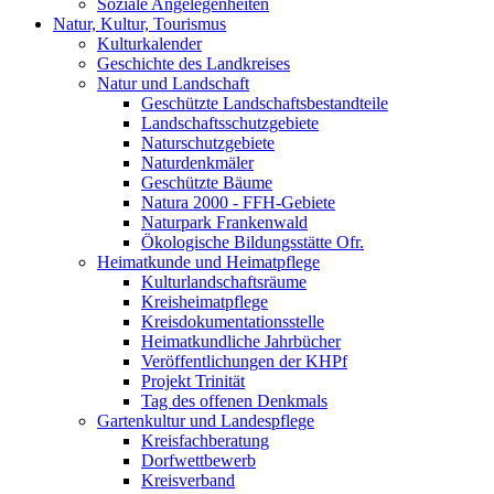
Soziale Angelegenheiten
Natur, Kultur, Tourismus
Kulturkalender
Geschichte des Landkreises
Natur und Landschaft
Geschützte Landschaftsbestandteile
Landschaftsschutzgebiete
Naturschutzgebiete
Naturdenkmäler
Geschützte Bäume
Natura 2000 - FFH-Gebiete
Naturpark Frankenwald
Ökologische Bildungsstätte Ofr.
Heimatkunde und Heimatpflege
Kulturlandschaftsräume
Kreisheimatpflege
Kreisdokumentationsstelle
Heimatkundliche Jahrbücher
Veröffentlichungen der KHPf
Projekt Trinität
Tag des offenen Denkmals
Gartenkultur und Landespflege
Kreisfachberatung
Dorfwettbewerb
Kreisverband