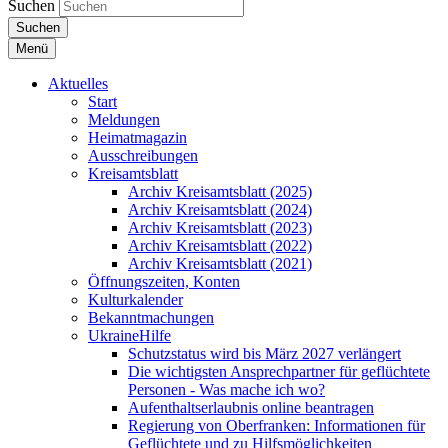
Suchen
Suchen
Menü
Aktuelles
Start
Meldungen
Heimatmagazin
Ausschreibungen
Kreisamtsblatt
Archiv Kreisamtsblatt (2025)
Archiv Kreisamtsblatt (2024)
Archiv Kreisamtsblatt (2023)
Archiv Kreisamtsblatt (2022)
Archiv Kreisamtsblatt (2021)
Öffnungszeiten, Konten
Kulturkalender
Bekanntmachungen
UkraineHilfe
Schutzstatus wird bis März 2027 verlängert
Die wichtigsten Ansprechpartner für geflüchtete
Personen - Was mache ich wo?
Aufenthaltserlaubnis online beantragen
Regierung von Oberfranken: Informationen für
Geflüchtete und zu Hilfsmöglichkeiten