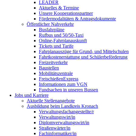
LEADER
Aktuelles & Termine
Unsere Kooperationspartner
Fördermodalitäten & Antragsdokumente
Öffentlicher Nahverkehr
Busfahrpläne
Rufbus und 50/50-Taxi
Online-Fahrplanauskunft
Tickets und Tarife
Fahrplanauszüge für Grund- und Mittelschulen
Fahrtkostenerstattung und Schülerbeförderung
Freizeitverkehr
Baustellen
Mobilitätszentrale
FreischießenExpress
Informationen zum VGN
Fundsachen in unseren Bussen
Jobs und Karriere
Aktuelle Stellenangebote
Ausbildung beim Landkreis Kronach
Verwaltungsfachangestellte/r
Verwaltungswirt/in
Diplomverwaltungswirt/in
Straßenwärter/in
Fachinformatiker/in