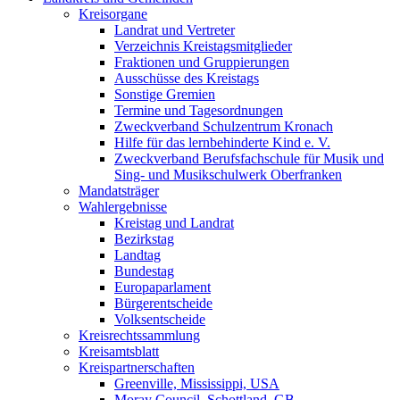
Kreisorgane
Landrat und Vertreter
Verzeichnis Kreistagsmitglieder
Fraktionen und Gruppierungen
Ausschüsse des Kreistags
Sonstige Gremien
Termine und Tagesordnungen
Zweckverband Schulzentrum Kronach
Hilfe für das lernbehinderte Kind e. V.
Zweckverband Berufsfachschule für Musik und
Sing- und Musikschulwerk Oberfranken
Mandatsträger
Wahlergebnisse
Kreistag und Landrat
Bezirkstag
Landtag
Bundestag
Europaparlament
Bürgerentscheide
Volksentscheide
Kreisrechtssammlung
Kreisamtsblatt
Kreispartnerschaften
Greenville, Mississippi, USA
Moray Council, Schottland, GB