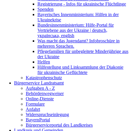
Registrierung - Infos für ukrainische Flüchtlinge
Spenden
Bayerisches Innenministerium: Hilfen in der
Ukrainekrise
Bundesinnenministerium: Hilfe-Portal für
Vertriebene aus der Ukraine | deutsch,
українська, english
Was macht das Jugendamt? Infobroschüre in
mehreren Sprachen.
Pflegefamilien für unbegleitete Minderjährige aus
der Ukraine
Helfen
Hilfestellung und Linksammlung der Diakonie
für ukrainische Geflüchtete
Katastrophenschutz
Bürgerservice Landratsamt
Aufgaben A - Z
Behördenwegweiser
Online-Dienste
Formulare
Anfahrt
Widerspruchseinlegung
BayernPortal
Bürgerserviceportal des Landkreises
Landkreis und Gemeinden