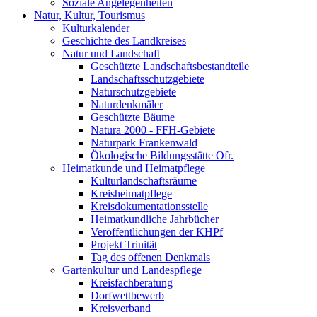
Soziale Angelegenheiten
Natur, Kultur, Tourismus
Kulturkalender
Geschichte des Landkreises
Natur und Landschaft
Geschützte Landschaftsbestandteile
Landschaftsschutzgebiete
Naturschutzgebiete
Naturdenkmäler
Geschützte Bäume
Natura 2000 - FFH-Gebiete
Naturpark Frankenwald
Ökologische Bildungsstätte Ofr.
Heimatkunde und Heimatpflege
Kulturlandschaftsräume
Kreisheimatpflege
Kreisdokumentationsstelle
Heimatkundliche Jahrbücher
Veröffentlichungen der KHPf
Projekt Trinität
Tag des offenen Denkmals
Gartenkultur und Landespflege
Kreisfachberatung
Dorfwettbewerb
Kreisverband