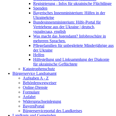
Registrierung - Infos für ukrainische Flüchtlinge
Spenden
Bayerisches Innenministerium: Hilfen in der
Ukrainekrise
Bundesinnenministerium: Hilfe-Portal für
Vertriebene aus der Ukraine | deutsch,
українська, english
Was macht das Jugendamt? Infobroschüre in
mehreren Sprachen.
Pflegefamilien für unbegleitete Minderjährige aus
der Ukraine
Helfen
Hilfestellung und Linksammlung der Diakonie
für ukrainische Geflüchtete
Katastrophenschutz
Bürgerservice Landratsamt
Aufgaben A - Z
Behördenwegweiser
Online-Dienste
Formulare
Anfahrt
Widerspruchseinlegung
BayernPortal
Bürgerserviceportal des Landkreises
Landkreis und Gemeinden