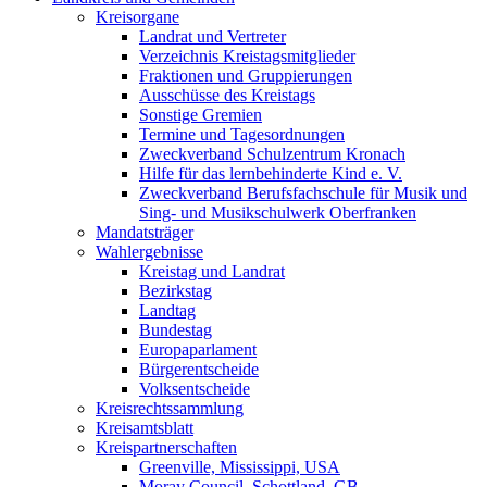
Kreisorgane
Landrat und Vertreter
Verzeichnis Kreistagsmitglieder
Fraktionen und Gruppierungen
Ausschüsse des Kreistags
Sonstige Gremien
Termine und Tagesordnungen
Zweckverband Schulzentrum Kronach
Hilfe für das lernbehinderte Kind e. V.
Zweckverband Berufsfachschule für Musik und
Sing- und Musikschulwerk Oberfranken
Mandatsträger
Wahlergebnisse
Kreistag und Landrat
Bezirkstag
Landtag
Bundestag
Europaparlament
Bürgerentscheide
Volksentscheide
Kreisrechtssammlung
Kreisamtsblatt
Kreispartnerschaften
Greenville, Mississippi, USA
Moray Council, Schottland, GB