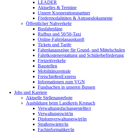
LEADER
Aktuelles & Termine
Unsere Kooperationspartner
Fördermodalitäten & Antragsdokumente
Öffentlicher Nahverkehr
Busfahrpläne
Rufbus und 50/50-Taxi
Online-Fahrplanauskunft
Tickets und Tarife
Fahrplanauszüge für Grund- und Mittelschulen
Fahrtkostenerstattung und Schülerbeförderung
Freizeitverkehr
Baustellen
Mobilitätszentrale
FreischießenExpress
Informationen zum VGN
Fundsachen in unseren Bussen
Jobs und Karriere
Aktuelle Stellenangebote
Ausbildung beim Landkreis Kronach
Verwaltungsfachangestellte/r
Verwaltungswirt/in
Diplomverwaltungswirt/in
Straßenwärter/in
Fachinformatiker/in