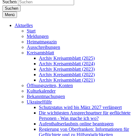
Suchen
Suchen
Menü
Aktuelles
Start
Meldungen
Heimatmagazin
Ausschreibungen
Kreisamtsblatt
Archiv Kreisamtsblatt (2025)
Archiv Kreisamtsblatt (2024)
Archiv Kreisamtsblatt (2023)
Archiv Kreisamtsblatt (2022)
Archiv Kreisamtsblatt (2021)
Öffnungszeiten, Konten
Kulturkalender
Bekanntmachungen
UkraineHilfe
Schutzstatus wird bis März 2027 verlängert
Die wichtigsten Ansprechpartner für geflüchtete
Personen - Was mache ich wo?
Aufenthaltserlaubnis online beantragen
Regierung von Oberfranken: Informationen für
Geflüchtete und zu Hilfsmöglichkeiten