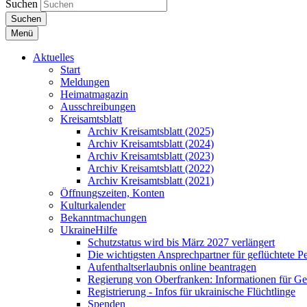
Suchen
Suchen
Menü
Aktuelles
Start
Meldungen
Heimatmagazin
Ausschreibungen
Kreisamtsblatt
Archiv Kreisamtsblatt (2025)
Archiv Kreisamtsblatt (2024)
Archiv Kreisamtsblatt (2023)
Archiv Kreisamtsblatt (2022)
Archiv Kreisamtsblatt (2021)
Öffnungszeiten, Konten
Kulturkalender
Bekanntmachungen
UkraineHilfe
Schutzstatus wird bis März 2027 verlängert
Die wichtigsten Ansprechpartner für geflüchtete 
Aufenthaltserlaubnis online beantragen
Regierung von Oberfranken: Informationen für Gef
Registrierung - Infos für ukrainische Flüchtlinge
Spenden