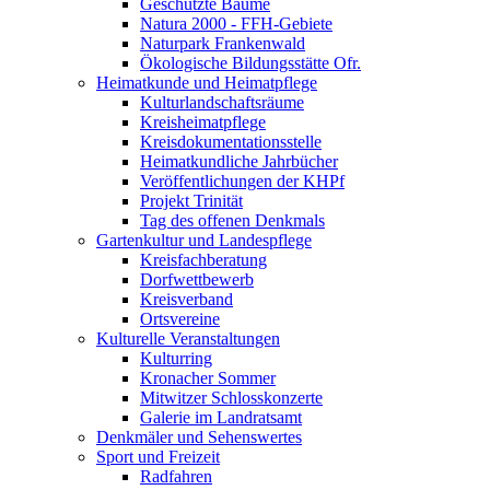
Geschützte Bäume
Natura 2000 - FFH-Gebiete
Naturpark Frankenwald
Ökologische Bildungsstätte Ofr.
Heimatkunde und Heimatpflege
Kulturlandschaftsräume
Kreisheimatpflege
Kreisdokumentationsstelle
Heimatkundliche Jahrbücher
Veröffentlichungen der KHPf
Projekt Trinität
Tag des offenen Denkmals
Gartenkultur und Landespflege
Kreisfachberatung
Dorfwettbewerb
Kreisverband
Ortsvereine
Kulturelle Veranstaltungen
Kulturring
Kronacher Sommer
Mitwitzer Schlosskonzerte
Galerie im Landratsamt
Denkmäler und Sehenswertes
Sport und Freizeit
Radfahren