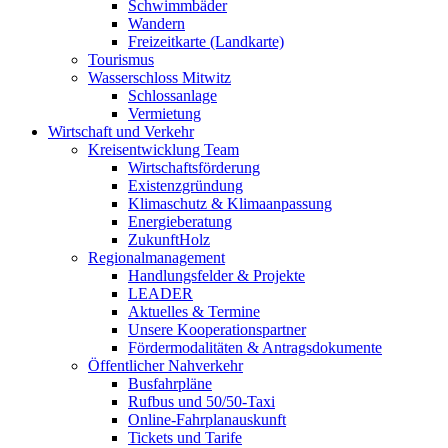
Schwimmbäder
Wandern
Freizeitkarte (Landkarte)
Tourismus
Wasserschloss Mitwitz
Schlossanlage
Vermietung
Wirtschaft und Verkehr
Kreisentwicklung Team
Wirtschaftsförderung
Existenzgründung
Klimaschutz & Klimaanpassung
Energieberatung
ZukunftHolz
Regionalmanagement
Handlungsfelder & Projekte
LEADER
Aktuelles & Termine
Unsere Kooperationspartner
Fördermodalitäten & Antragsdokumente
Öffentlicher Nahverkehr
Busfahrpläne
Rufbus und 50/50-Taxi
Online-Fahrplanauskunft
Tickets und Tarife