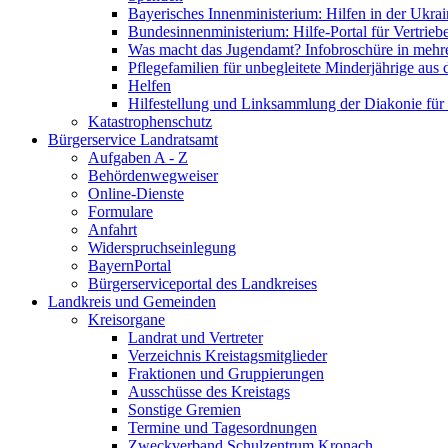
Bayerisches Innenministerium: Hilfen in der Ukrai
Bundesinnenministerium: Hilfe-Portal für Vertrieb
Was macht das Jugendamt? Infobroschüre in mehr
Pflegefamilien für unbegleitete Minderjährige aus 
Helfen
Hilfestellung und Linksammlung der Diakonie für 
Katastrophenschutz
Bürgerservice Landratsamt
Aufgaben A - Z
Behördenwegweiser
Online-Dienste
Formulare
Anfahrt
Widerspruchseinlegung
BayernPortal
Bürgerserviceportal des Landkreises
Landkreis und Gemeinden
Kreisorgane
Landrat und Vertreter
Verzeichnis Kreistagsmitglieder
Fraktionen und Gruppierungen
Ausschüsse des Kreistags
Sonstige Gremien
Termine und Tagesordnungen
Zweckverband Schulzentrum Kronach