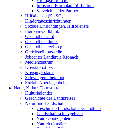
Antragsformulare
Infos und Formulare für Partner
Verzeichnis der Partner
Hilfsdienste (KatSG)
Kindertageseinrichtungen
Soziale Einrichtungen, Hilfsdienste
Frankenwaldklinik
Gesundheitsamt
Gesundheitsfinder
Gesundheitsregion plus
Gleichstellungsstelle
Jobcenter Landkreis Kronach
Medienzentrum
Kreisbibliothek
Kreisjugendamt
Schwangerenberatung
Soziale Angelegenheiten
Natur, Kultur, Tourismus
Kulturkalender
Geschichte des Landkreises
Natur und Landschaft
Geschützte Landschaftsbestandteile
Landschaftsschutzgebiete
Naturschutzgebiete
Naturdenkmäler