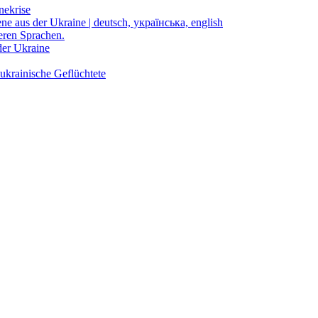
nekrise
ene aus der Ukraine | deutsch, українська, english
eren Sprachen.
der Ukraine
ukrainische Geflüchtete