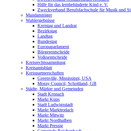
Hilfe für das lernbehinderte Kind e. V.
Zweckverband Berufsfachschule für Musik und S
Mandatsträger
Wahlergebnisse
Kreistag und Landrat
Bezirkstag
Landtag
Bundestag
Europaparlament
Bürgerentscheide
Volksentscheide
Kreisrechtssammlung
Kreisamtsblatt
Kreispartnerschaften
Greenville, Mississippi, USA
Moray Council, Schottland, GB
Städte, Märkte und Gemeinden
Stadt Kronach
Markt Küps
Stadt Ludwigsstadt
Markt Marktrodach
Markt Mitwitz
Markt Nordhalben
Markt Pressig
Gemeinde Reichenbach