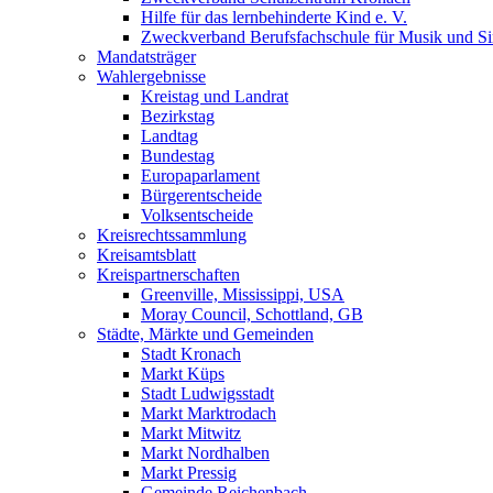
Hilfe für das lernbehinderte Kind e. V.
Zweckverband Berufsfachschule für Musik und S
Mandatsträger
Wahlergebnisse
Kreistag und Landrat
Bezirkstag
Landtag
Bundestag
Europaparlament
Bürgerentscheide
Volksentscheide
Kreisrechtssammlung
Kreisamtsblatt
Kreispartnerschaften
Greenville, Mississippi, USA
Moray Council, Schottland, GB
Städte, Märkte und Gemeinden
Stadt Kronach
Markt Küps
Stadt Ludwigsstadt
Markt Marktrodach
Markt Mitwitz
Markt Nordhalben
Markt Pressig
Gemeinde Reichenbach