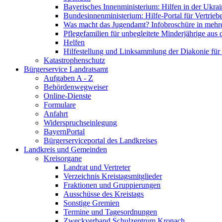
Bayerisches Innenministerium: Hilfen in der Ukrai
Bundesinnenministerium: Hilfe-Portal für Vertrieb
Was macht das Jugendamt? Infobroschüre in mehr
Pflegefamilien für unbegleitete Minderjährige aus 
Helfen
Hilfestellung und Linksammlung der Diakonie für 
Katastrophenschutz
Bürgerservice Landratsamt
Aufgaben A - Z
Behördenwegweiser
Online-Dienste
Formulare
Anfahrt
Widerspruchseinlegung
BayernPortal
Bürgerserviceportal des Landkreises
Landkreis und Gemeinden
Kreisorgane
Landrat und Vertreter
Verzeichnis Kreistagsmitglieder
Fraktionen und Gruppierungen
Ausschüsse des Kreistags
Sonstige Gremien
Termine und Tagesordnungen
Zweckverband Schulzentrum Kronach