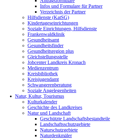
Antragsformulare
Infos und Formulare für Partner
Verzeichnis der Partner
Hilfsdienste (KatSG)
Kindertageseinrichtungen
Soziale Einrichtungen, Hilfsdienste
Frankenwaldklinik
Gesundheitsamt
Gesundheitsfinder
Gesundheitsregion plus
Gleichstellungsstelle
Jobcenter Landkreis Kronach
Medienzentrum
Kreisbibliothek
Kreisjugendamt
Schwangerenberatung
Soziale Angelegenheiten
Natur, Kultur, Tourismus
Kulturkalender
Geschichte des Landkreises
Natur und Landschaft
Geschützte Landschaftsbestandteile
Landschaftsschutzgebiete
Naturschutzgebiete
Naturdenkmäler