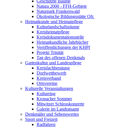
Geschützte Bäume
Natura 2000 - FFH-Gebiete
Naturpark Frankenwald
Ökologische Bildungsstätte Ofr.
Heimatkunde und Heimatpflege
Kulturlandschaftsräume
Kreisheimatpflege
Kreisdokumentationsstelle
Heimatkundliche Jahrbücher
Veröffentlichungen der KHPf
Projekt Trinität
Tag des offenen Denkmals
Gartenkultur und Landespflege
Kreisfachberatung
Dorfwettbewerb
Kreisverband
Ortsvereine
Kulturelle Veranstaltungen
Kulturring
Kronacher Sommer
Mitwitzer Schlosskonzerte
Galerie im Landratsamt
Denkmäler und Sehenswertes
Sport und Freizeit
Radfahren