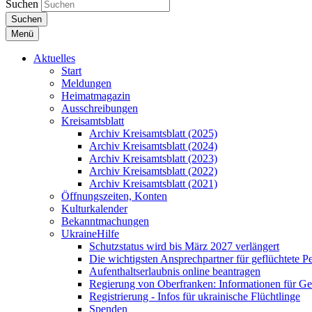
Suchen
Suchen
Menü
Aktuelles
Start
Meldungen
Heimatmagazin
Ausschreibungen
Kreisamtsblatt
Archiv Kreisamtsblatt (2025)
Archiv Kreisamtsblatt (2024)
Archiv Kreisamtsblatt (2023)
Archiv Kreisamtsblatt (2022)
Archiv Kreisamtsblatt (2021)
Öffnungszeiten, Konten
Kulturkalender
Bekanntmachungen
UkraineHilfe
Schutzstatus wird bis März 2027 verlängert
Die wichtigsten Ansprechpartner für geflüchtete 
Aufenthaltserlaubnis online beantragen
Regierung von Oberfranken: Informationen für Gef
Registrierung - Infos für ukrainische Flüchtlinge
Spenden