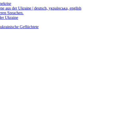
nekrise
ene aus der Ukraine | deutsch, українська, english
eren Sprachen.
der Ukraine
ukrainische Geflüchtete