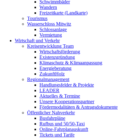
Schwimmbäder
Wandern
Freizeitkarte (Landkarte)
Tourismus
Wasserschloss Mitwitz
Schlossanlage
Vermietung
Wirtschaft und Verkehr
Kreisentwicklung Team
Wirtschaftsförderung
Existenzgründung
Klimaschutz & Klimaanpassung
Energieberatung
ZukunftHolz
Regionalmanagement
Handlungsfelder & Projekte
LEADER
Aktuelles & Termine
Unsere Kooperationspartner
Fördermodalitäten & Antragsdokumente
Öffentlicher Nahverkehr
Busfahrpläne
Rufbus und 50/50-Taxi
Online-Fahrplanauskunft
Tickets und Tarife