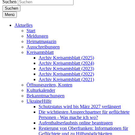
Suchen
Suchen
Menü
Aktuelles
Start
Meldungen
Heimatmagazin
Ausschreibungen
Kreisamtsblatt
Archiv Kreisamtsblatt (2025)
Archiv Kreisamtsblatt (2024)
Archiv Kreisamtsblatt (2023)
Archiv Kreisamtsblatt (2022)
Archiv Kreisamtsblatt (2021)
Öffnungszeiten, Konten
Kulturkalender
Bekanntmachungen
UkraineHilfe
Schutzstatus wird bis März 2027 verlängert
Die wichtigsten Ansprechpartner für geflüchtete
Personen - Was mache ich wo?
Aufenthaltserlaubnis online beantragen
Regierung von Oberfranken: Informationen für
Geflüchtete und zu Hilfsmöglichkeiten