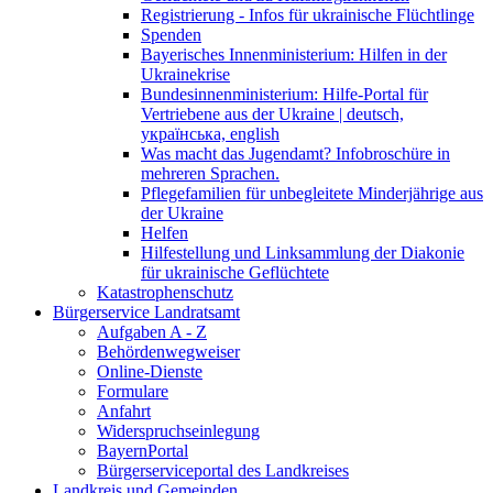
Registrierung - Infos für ukrainische Flüchtlinge
Spenden
Bayerisches Innenministerium: Hilfen in der
Ukrainekrise
Bundesinnenministerium: Hilfe-Portal für
Vertriebene aus der Ukraine | deutsch,
українська, english
Was macht das Jugendamt? Infobroschüre in
mehreren Sprachen.
Pflegefamilien für unbegleitete Minderjährige aus
der Ukraine
Helfen
Hilfestellung und Linksammlung der Diakonie
für ukrainische Geflüchtete
Katastrophenschutz
Bürgerservice Landratsamt
Aufgaben A - Z
Behördenwegweiser
Online-Dienste
Formulare
Anfahrt
Widerspruchseinlegung
BayernPortal
Bürgerserviceportal des Landkreises
Landkreis und Gemeinden