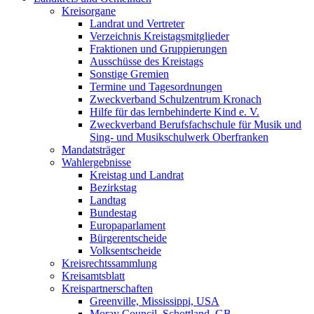
Kreisorgane
Landrat und Vertreter
Verzeichnis Kreistagsmitglieder
Fraktionen und Gruppierungen
Ausschüsse des Kreistags
Sonstige Gremien
Termine und Tagesordnungen
Zweckverband Schulzentrum Kronach
Hilfe für das lernbehinderte Kind e. V.
Zweckverband Berufsfachschule für Musik und
Sing- und Musikschulwerk Oberfranken
Mandatsträger
Wahlergebnisse
Kreistag und Landrat
Bezirkstag
Landtag
Bundestag
Europaparlament
Bürgerentscheide
Volksentscheide
Kreisrechtssammlung
Kreisamtsblatt
Kreispartnerschaften
Greenville, Mississippi, USA
Moray Council, Schottland, GB