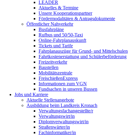
LEADER
Aktuelles & Termine
Unsere Kooperationspartner
Fördermodalitäten & Antragsdokumente
Öffentlicher Nahverkehr
Busfahrpläne
Rufbus und 50/50-Taxi
Online-Fahrplanauskunft
Tickets und Tarife
Fahrplanauszüge für Grund- und Mittelschulen
Fahrtkostenerstattung und Schülerbeförderung
Freizeitverkehr
Baustellen
Mobilitätszentrale
FreischießenExpress
Informationen zum VGN
Fundsachen in unseren Bussen
Jobs und Karriere
Aktuelle Stellenangebote
Ausbildung beim Landkreis Kronach
Verwaltungsfachangestellte/r
Verwaltungswirt/in
Diplomverwaltungswirt/in
Straßenwärter/in
Fachinformatiker/in