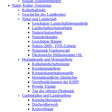
Soziale Angelegenheiten
Natur, Kultur, Tourismus
Kulturkalender
Geschichte des Landkreises
Natur und Landschaft
Geschützte Landschaftsbestandteile
Landschaftsschutzgebiete
Naturschutzgebiete
Naturdenkmäler
Geschützte Bäume
Natura 2000 - FFH-Gebiete
Naturpark Frankenwald
Ökologische Bildungsstätte Ofr.
Heimatkunde und Heimatpflege
Kulturlandschaftsräume
Kreisheimatpflege
Kreisdokumentationsstelle
Heimatkundliche Jahrbücher
Veröffentlichungen der KHPf
Projekt Trinität
Tag des offenen Denkmals
Gartenkultur und Landespflege
Kreisfachberatung
Dorfwettbewerb
Kreisverband