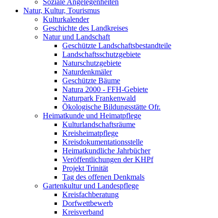
Soziale Angelegenheiten
Natur, Kultur, Tourismus
Kulturkalender
Geschichte des Landkreises
Natur und Landschaft
Geschützte Landschaftsbestandteile
Landschaftsschutzgebiete
Naturschutzgebiete
Naturdenkmäler
Geschützte Bäume
Natura 2000 - FFH-Gebiete
Naturpark Frankenwald
Ökologische Bildungsstätte Ofr.
Heimatkunde und Heimatpflege
Kulturlandschaftsräume
Kreisheimatpflege
Kreisdokumentationsstelle
Heimatkundliche Jahrbücher
Veröffentlichungen der KHPf
Projekt Trinität
Tag des offenen Denkmals
Gartenkultur und Landespflege
Kreisfachberatung
Dorfwettbewerb
Kreisverband