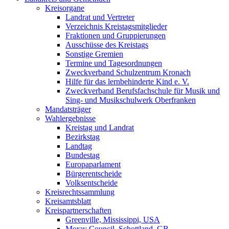
Kreisorgane
Landrat und Vertreter
Verzeichnis Kreistagsmitglieder
Fraktionen und Gruppierungen
Ausschüsse des Kreistags
Sonstige Gremien
Termine und Tagesordnungen
Zweckverband Schulzentrum Kronach
Hilfe für das lernbehinderte Kind e. V.
Zweckverband Berufsfachschule für Musik und
Sing- und Musikschulwerk Oberfranken
Mandatsträger
Wahlergebnisse
Kreistag und Landrat
Bezirkstag
Landtag
Bundestag
Europaparlament
Bürgerentscheide
Volksentscheide
Kreisrechtssammlung
Kreisamtsblatt
Kreispartnerschaften
Greenville, Mississippi, USA
Moray Council, Schottland, GB