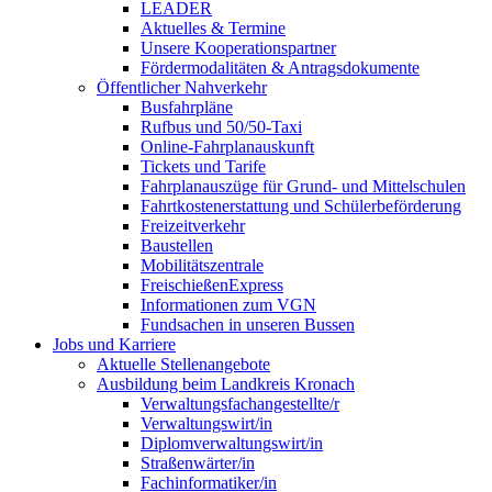
LEADER
Aktuelles & Termine
Unsere Kooperationspartner
Fördermodalitäten & Antragsdokumente
Öffentlicher Nahverkehr
Busfahrpläne
Rufbus und 50/50-Taxi
Online-Fahrplanauskunft
Tickets und Tarife
Fahrplanauszüge für Grund- und Mittelschulen
Fahrtkostenerstattung und Schülerbeförderung
Freizeitverkehr
Baustellen
Mobilitätszentrale
FreischießenExpress
Informationen zum VGN
Fundsachen in unseren Bussen
Jobs und Karriere
Aktuelle Stellenangebote
Ausbildung beim Landkreis Kronach
Verwaltungsfachangestellte/r
Verwaltungswirt/in
Diplomverwaltungswirt/in
Straßenwärter/in
Fachinformatiker/in