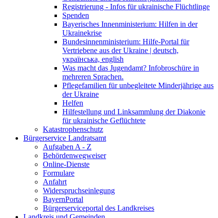
Registrierung - Infos für ukrainische Flüchtlinge
Spenden
Bayerisches Innenministerium: Hilfen in der
Ukrainekrise
Bundesinnenministerium: Hilfe-Portal für
Vertriebene aus der Ukraine | deutsch,
українська, english
Was macht das Jugendamt? Infobroschüre in
mehreren Sprachen.
Pflegefamilien für unbegleitete Minderjährige aus
der Ukraine
Helfen
Hilfestellung und Linksammlung der Diakonie
für ukrainische Geflüchtete
Katastrophenschutz
Bürgerservice Landratsamt
Aufgaben A - Z
Behördenwegweiser
Online-Dienste
Formulare
Anfahrt
Widerspruchseinlegung
BayernPortal
Bürgerserviceportal des Landkreises
Landkreis und Gemeinden