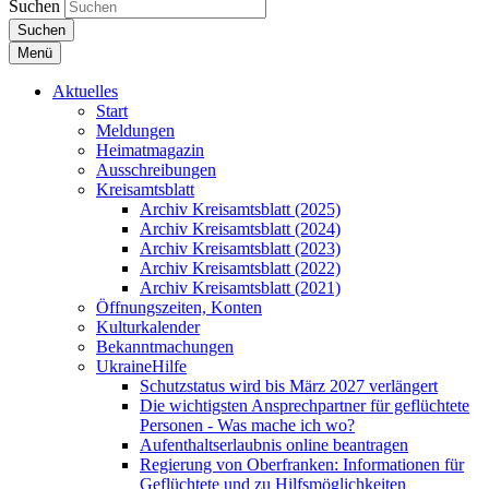
Suchen
Suchen
Menü
Aktuelles
Start
Meldungen
Heimatmagazin
Ausschreibungen
Kreisamtsblatt
Archiv Kreisamtsblatt (2025)
Archiv Kreisamtsblatt (2024)
Archiv Kreisamtsblatt (2023)
Archiv Kreisamtsblatt (2022)
Archiv Kreisamtsblatt (2021)
Öffnungszeiten, Konten
Kulturkalender
Bekanntmachungen
UkraineHilfe
Schutzstatus wird bis März 2027 verlängert
Die wichtigsten Ansprechpartner für geflüchtete
Personen - Was mache ich wo?
Aufenthaltserlaubnis online beantragen
Regierung von Oberfranken: Informationen für
Geflüchtete und zu Hilfsmöglichkeiten