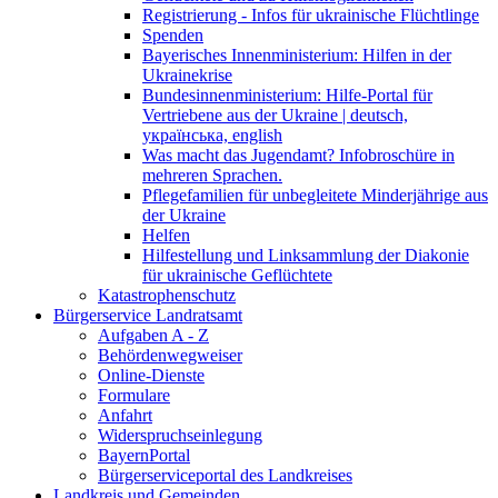
Registrierung - Infos für ukrainische Flüchtlinge
Spenden
Bayerisches Innenministerium: Hilfen in der
Ukrainekrise
Bundesinnenministerium: Hilfe-Portal für
Vertriebene aus der Ukraine | deutsch,
українська, english
Was macht das Jugendamt? Infobroschüre in
mehreren Sprachen.
Pflegefamilien für unbegleitete Minderjährige aus
der Ukraine
Helfen
Hilfestellung und Linksammlung der Diakonie
für ukrainische Geflüchtete
Katastrophenschutz
Bürgerservice Landratsamt
Aufgaben A - Z
Behördenwegweiser
Online-Dienste
Formulare
Anfahrt
Widerspruchseinlegung
BayernPortal
Bürgerserviceportal des Landkreises
Landkreis und Gemeinden