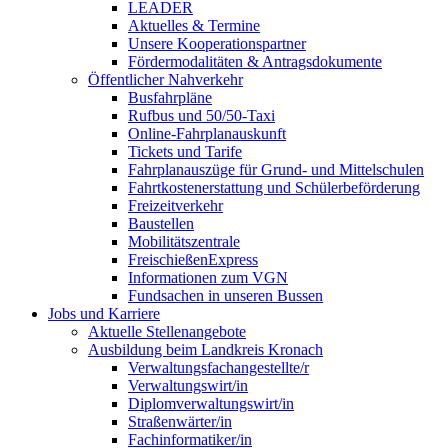
LEADER
Aktuelles & Termine
Unsere Kooperationspartner
Fördermodalitäten & Antragsdokumente
Öffentlicher Nahverkehr
Busfahrpläne
Rufbus und 50/50-Taxi
Online-Fahrplanauskunft
Tickets und Tarife
Fahrplanauszüge für Grund- und Mittelschulen
Fahrtkostenerstattung und Schülerbeförderung
Freizeitverkehr
Baustellen
Mobilitätszentrale
FreischießenExpress
Informationen zum VGN
Fundsachen in unseren Bussen
Jobs und Karriere
Aktuelle Stellenangebote
Ausbildung beim Landkreis Kronach
Verwaltungsfachangestellte/r
Verwaltungswirt/in
Diplomverwaltungswirt/in
Straßenwärter/in
Fachinformatiker/in