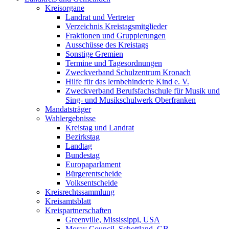
Kreisorgane
Landrat und Vertreter
Verzeichnis Kreistagsmitglieder
Fraktionen und Gruppierungen
Ausschüsse des Kreistags
Sonstige Gremien
Termine und Tagesordnungen
Zweckverband Schulzentrum Kronach
Hilfe für das lernbehinderte Kind e. V.
Zweckverband Berufsfachschule für Musik und
Sing- und Musikschulwerk Oberfranken
Mandatsträger
Wahlergebnisse
Kreistag und Landrat
Bezirkstag
Landtag
Bundestag
Europaparlament
Bürgerentscheide
Volksentscheide
Kreisrechtssammlung
Kreisamtsblatt
Kreispartnerschaften
Greenville, Mississippi, USA
Moray Council, Schottland, GB