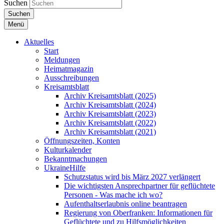
Suchen
Suchen
Menü
Aktuelles
Start
Meldungen
Heimatmagazin
Ausschreibungen
Kreisamtsblatt
Archiv Kreisamtsblatt (2025)
Archiv Kreisamtsblatt (2024)
Archiv Kreisamtsblatt (2023)
Archiv Kreisamtsblatt (2022)
Archiv Kreisamtsblatt (2021)
Öffnungszeiten, Konten
Kulturkalender
Bekanntmachungen
UkraineHilfe
Schutzstatus wird bis März 2027 verlängert
Die wichtigsten Ansprechpartner für geflüchtete
Personen - Was mache ich wo?
Aufenthaltserlaubnis online beantragen
Regierung von Oberfranken: Informationen für
Geflüchtete und zu Hilfsmöglichkeiten