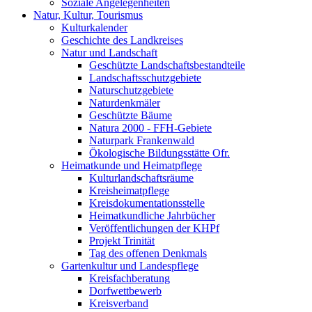
Soziale Angelegenheiten
Natur, Kultur, Tourismus
Kulturkalender
Geschichte des Landkreises
Natur und Landschaft
Geschützte Landschaftsbestandteile
Landschaftsschutzgebiete
Naturschutzgebiete
Naturdenkmäler
Geschützte Bäume
Natura 2000 - FFH-Gebiete
Naturpark Frankenwald
Ökologische Bildungsstätte Ofr.
Heimatkunde und Heimatpflege
Kulturlandschaftsräume
Kreisheimatpflege
Kreisdokumentationsstelle
Heimatkundliche Jahrbücher
Veröffentlichungen der KHPf
Projekt Trinität
Tag des offenen Denkmals
Gartenkultur und Landespflege
Kreisfachberatung
Dorfwettbewerb
Kreisverband