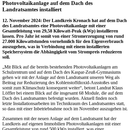
Photovoltaikanlage auf dem Dach des
Landratsamtes installiert
12. November 2024
:
Der Landkreis Kronach hat auf dem Dach
des Landratsamtes eine Photovoltaikanlage mit einer
Gesamtleistung von 29,58 Kilowatt-Peak (kWp) installieren
lassen. Pro Jahr ist somit von einer Stromerzeugung von rund
27.000 Kilowattstunden vornehmlich für den Eigenverbrauch
auszugehen, was in Verbindung mit einem installierten
Speichersystem die Abhängigkeit vom Strompreis reduzieren
soll.
„Mit Blick auf die bereits bestehenden Photovoltaikanlagen am
Schulzentrum und auf dem Dach des Kaspar-Zeuß-Gymnasiums
gehen wir mit der Anlage auf dem Landratsamt unseren Weg als
Beitrag zur Reduzierung des Kohlenstoffdioxid-Ausstoßes und
somit zum Klimaschutz konsequent weiter“, betont Landrat Klaus
Löffler bei einem Blick auf die insgesamt 68 Module, die auf dem
Dach des Landratsamtes befestigt wurden. Aktuell finden noch
letzte Installationsarbeiten im Technikraum des Landratsamtes statt,
so dass mit einer Inbetriebnahme noch im November auszugehen ist.
Zusammen mit der neuen Anlage auf dem Landratsamt hat der
Landkreis auf eigenen Immobilien Photovoltaikanlagen mit einer
Gesamtleistung von rund 500 kWp installiert, was einer