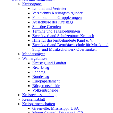
Kreisorgane
Landrat und Vertreter
Verzeichnis Kreistagsmitglieder
Fraktionen und Gruppierungen
Ausschüsse des Kreistags
Sonstige Gremien
Termine und Tagesordnungen
Zweckverband Schulzentrum Kronach
Hilfe für das lernbehinderte Kind e. V.
Zweckverband Berufsfachschule für Musik und
Sing- und Musikschulwerk Oberfranken
Mandatsträger
Wahlergebnisse
Kreistag und Landrat
Bezirkstag
Landtag
Bundestag
Europaparlament
Bürgerentscheide
Volksentscheide
Kreisrechtssammlung
Kreisamtsblatt
Kreispartnerschaften
Greenville, Mississippi, USA
Moray Council, Schottland, GB