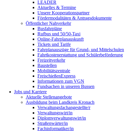
LEADER
Aktuelles & Termine
Unsere Kooperationspartner
Fördermodalitäten & Antragsdokumente
Öffentlicher Nahverkehr
Busfahrpläne
Rufbus und 50/50-Taxi
Online-Fahrplanauskunft
Tickets und Tarife
Fahrplanauszüge für Grund- und Mittelschulen
Fahrtkostenerstattung und Schülerbeförderung
Freizeitverkehr
Baustellen
Mobilitätszentrale
FreischießenExpress
Informationen zum VGN
Fundsachen in unseren Bussen
Jobs und Karriere
Aktuelle Stellenangebote
Ausbildung beim Landkreis Kronach
Verwaltungsfachangestellte/r
Verwaltungswirt/in
Diplomverwaltungswirt/in
Straßenwärter/in
Fachinformatiker/in