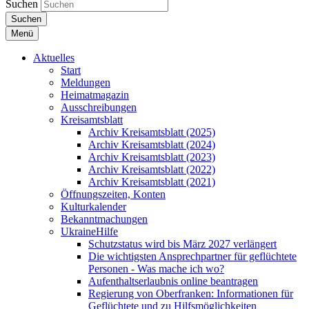
Suchen
Suchen
Menü
Aktuelles
Start
Meldungen
Heimatmagazin
Ausschreibungen
Kreisamtsblatt
Archiv Kreisamtsblatt (2025)
Archiv Kreisamtsblatt (2024)
Archiv Kreisamtsblatt (2023)
Archiv Kreisamtsblatt (2022)
Archiv Kreisamtsblatt (2021)
Öffnungszeiten, Konten
Kulturkalender
Bekanntmachungen
UkraineHilfe
Schutzstatus wird bis März 2027 verlängert
Die wichtigsten Ansprechpartner für geflüchtete
Personen - Was mache ich wo?
Aufenthaltserlaubnis online beantragen
Regierung von Oberfranken: Informationen für
Geflüchtete und zu Hilfsmöglichkeiten