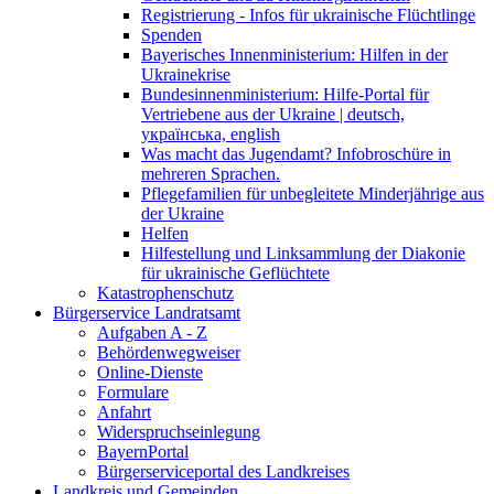
Registrierung - Infos für ukrainische Flüchtlinge
Spenden
Bayerisches Innenministerium: Hilfen in der
Ukrainekrise
Bundesinnenministerium: Hilfe-Portal für
Vertriebene aus der Ukraine | deutsch,
українська, english
Was macht das Jugendamt? Infobroschüre in
mehreren Sprachen.
Pflegefamilien für unbegleitete Minderjährige aus
der Ukraine
Helfen
Hilfestellung und Linksammlung der Diakonie
für ukrainische Geflüchtete
Katastrophenschutz
Bürgerservice Landratsamt
Aufgaben A - Z
Behördenwegweiser
Online-Dienste
Formulare
Anfahrt
Widerspruchseinlegung
BayernPortal
Bürgerserviceportal des Landkreises
Landkreis und Gemeinden