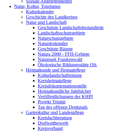
Soziale Angelegenheiten
Natur, Kultur, Tourismus
Kulturkalender
Geschichte des Landkreises
Natur und Landschaft
Geschützte Landschaftsbestandteile
Landschaftsschutzgebiete
Naturschutzgebiete
Naturdenkmäler
Geschützte Bäume
Natura 2000 - FFH-Gebiete
Naturpark Frankenwald
Ökologische Bildungsstätte Ofr.
Heimatkunde und Heimatpflege
Kulturlandschaftsräume
Kreisheimatpflege
Kreisdokumentationsstelle
Heimatkundliche Jahrbücher
Veröffentlichungen der KHPf
Projekt Trinität
Tag des offenen Denkmals
Gartenkultur und Landespflege
Kreisfachberatung
Dorfwettbewerb
Kreisverband