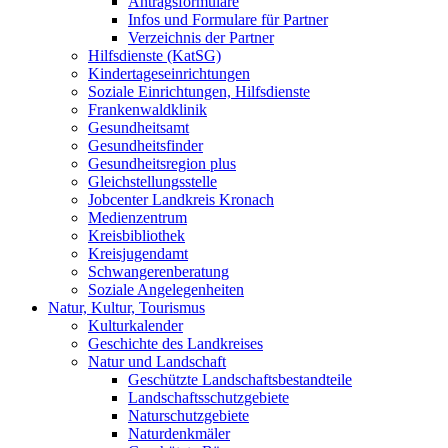
Antragsformulare
Infos und Formulare für Partner
Verzeichnis der Partner
Hilfsdienste (KatSG)
Kindertageseinrichtungen
Soziale Einrichtungen, Hilfsdienste
Frankenwaldklinik
Gesundheitsamt
Gesundheitsfinder
Gesundheitsregion plus
Gleichstellungsstelle
Jobcenter Landkreis Kronach
Medienzentrum
Kreisbibliothek
Kreisjugendamt
Schwangerenberatung
Soziale Angelegenheiten
Natur, Kultur, Tourismus
Kulturkalender
Geschichte des Landkreises
Natur und Landschaft
Geschützte Landschaftsbestandteile
Landschaftsschutzgebiete
Naturschutzgebiete
Naturdenkmäler