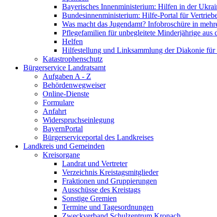
Bayerisches Innenministerium: Hilfen in der Ukrai
Bundesinnenministerium: Hilfe-Portal für Vertrieb
Was macht das Jugendamt? Infobroschüre in mehr
Pflegefamilien für unbegleitete Minderjährige aus 
Helfen
Hilfestellung und Linksammlung der Diakonie für 
Katastrophenschutz
Bürgerservice Landratsamt
Aufgaben A - Z
Behördenwegweiser
Online-Dienste
Formulare
Anfahrt
Widerspruchseinlegung
BayernPortal
Bürgerserviceportal des Landkreises
Landkreis und Gemeinden
Kreisorgane
Landrat und Vertreter
Verzeichnis Kreistagsmitglieder
Fraktionen und Gruppierungen
Ausschüsse des Kreistags
Sonstige Gremien
Termine und Tagesordnungen
Zweckverband Schulzentrum Kronach