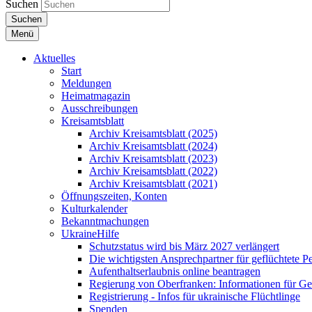
Suchen
Suchen
Menü
Aktuelles
Start
Meldungen
Heimatmagazin
Ausschreibungen
Kreisamtsblatt
Archiv Kreisamtsblatt (2025)
Archiv Kreisamtsblatt (2024)
Archiv Kreisamtsblatt (2023)
Archiv Kreisamtsblatt (2022)
Archiv Kreisamtsblatt (2021)
Öffnungszeiten, Konten
Kulturkalender
Bekanntmachungen
UkraineHilfe
Schutzstatus wird bis März 2027 verlängert
Die wichtigsten Ansprechpartner für geflüchtete 
Aufenthaltserlaubnis online beantragen
Regierung von Oberfranken: Informationen für Gef
Registrierung - Infos für ukrainische Flüchtlinge
Spenden