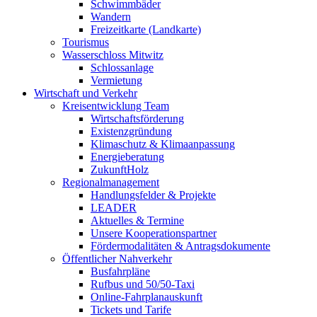
Schwimmbäder
Wandern
Freizeitkarte (Landkarte)
Tourismus
Wasserschloss Mitwitz
Schlossanlage
Vermietung
Wirtschaft und Verkehr
Kreisentwicklung Team
Wirtschaftsförderung
Existenzgründung
Klimaschutz & Klimaanpassung
Energieberatung
ZukunftHolz
Regionalmanagement
Handlungsfelder & Projekte
LEADER
Aktuelles & Termine
Unsere Kooperationspartner
Fördermodalitäten & Antragsdokumente
Öffentlicher Nahverkehr
Busfahrpläne
Rufbus und 50/50-Taxi
Online-Fahrplanauskunft
Tickets und Tarife