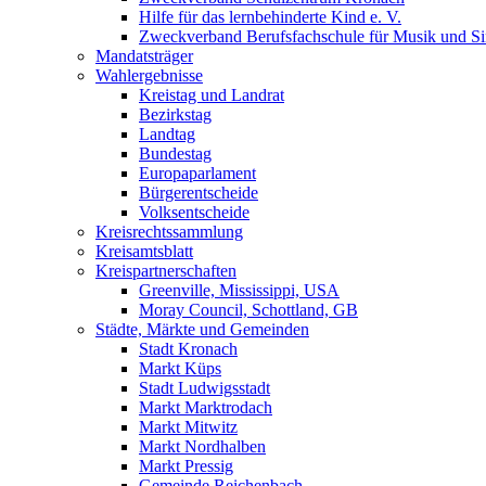
Hilfe für das lernbehinderte Kind e. V.
Zweckverband Berufsfachschule für Musik und S
Mandatsträger
Wahlergebnisse
Kreistag und Landrat
Bezirkstag
Landtag
Bundestag
Europaparlament
Bürgerentscheide
Volksentscheide
Kreisrechtssammlung
Kreisamtsblatt
Kreispartnerschaften
Greenville, Mississippi, USA
Moray Council, Schottland, GB
Städte, Märkte und Gemeinden
Stadt Kronach
Markt Küps
Stadt Ludwigsstadt
Markt Marktrodach
Markt Mitwitz
Markt Nordhalben
Markt Pressig
Gemeinde Reichenbach