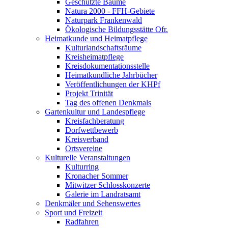
Geschützte Bäume
Natura 2000 - FFH-Gebiete
Naturpark Frankenwald
Ökologische Bildungsstätte Ofr.
Heimatkunde und Heimatpflege
Kulturlandschaftsräume
Kreisheimatpflege
Kreisdokumentationsstelle
Heimatkundliche Jahrbücher
Veröffentlichungen der KHPf
Projekt Trinität
Tag des offenen Denkmals
Gartenkultur und Landespflege
Kreisfachberatung
Dorfwettbewerb
Kreisverband
Ortsvereine
Kulturelle Veranstaltungen
Kulturring
Kronacher Sommer
Mitwitzer Schlosskonzerte
Galerie im Landratsamt
Denkmäler und Sehenswertes
Sport und Freizeit
Radfahren