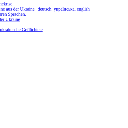
nekrise
ene aus der Ukraine | deutsch, українська, english
eren Sprachen.
der Ukraine
ukrainische Geflüchtete