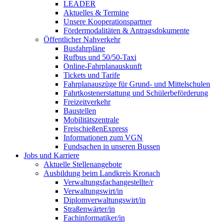
LEADER
Aktuelles & Termine
Unsere Kooperationspartner
Fördermodalitäten & Antragsdokumente
Öffentlicher Nahverkehr
Busfahrpläne
Rufbus und 50/50-Taxi
Online-Fahrplanauskunft
Tickets und Tarife
Fahrplanauszüge für Grund- und Mittelschulen
Fahrtkostenerstattung und Schülerbeförderung
Freizeitverkehr
Baustellen
Mobilitätszentrale
FreischießenExpress
Informationen zum VGN
Fundsachen in unseren Bussen
Jobs und Karriere
Aktuelle Stellenangebote
Ausbildung beim Landkreis Kronach
Verwaltungsfachangestellte/r
Verwaltungswirt/in
Diplomverwaltungswirt/in
Straßenwärter/in
Fachinformatiker/in