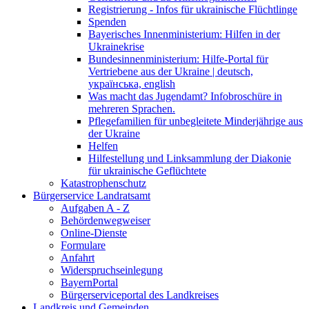
Registrierung - Infos für ukrainische Flüchtlinge
Spenden
Bayerisches Innenministerium: Hilfen in der
Ukrainekrise
Bundesinnenministerium: Hilfe-Portal für
Vertriebene aus der Ukraine | deutsch,
українська, english
Was macht das Jugendamt? Infobroschüre in
mehreren Sprachen.
Pflegefamilien für unbegleitete Minderjährige aus
der Ukraine
Helfen
Hilfestellung und Linksammlung der Diakonie
für ukrainische Geflüchtete
Katastrophenschutz
Bürgerservice Landratsamt
Aufgaben A - Z
Behördenwegweiser
Online-Dienste
Formulare
Anfahrt
Widerspruchseinlegung
BayernPortal
Bürgerserviceportal des Landkreises
Landkreis und Gemeinden