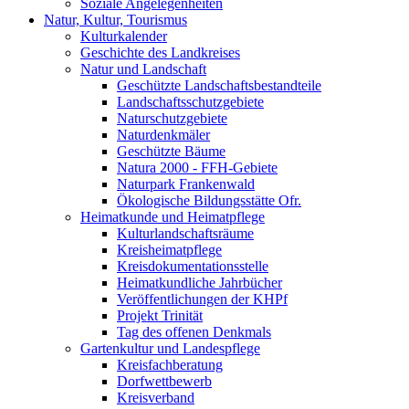
Soziale Angelegenheiten
Natur, Kultur, Tourismus
Kulturkalender
Geschichte des Landkreises
Natur und Landschaft
Geschützte Landschaftsbestandteile
Landschaftsschutzgebiete
Naturschutzgebiete
Naturdenkmäler
Geschützte Bäume
Natura 2000 - FFH-Gebiete
Naturpark Frankenwald
Ökologische Bildungsstätte Ofr.
Heimatkunde und Heimatpflege
Kulturlandschaftsräume
Kreisheimatpflege
Kreisdokumentationsstelle
Heimatkundliche Jahrbücher
Veröffentlichungen der KHPf
Projekt Trinität
Tag des offenen Denkmals
Gartenkultur und Landespflege
Kreisfachberatung
Dorfwettbewerb
Kreisverband