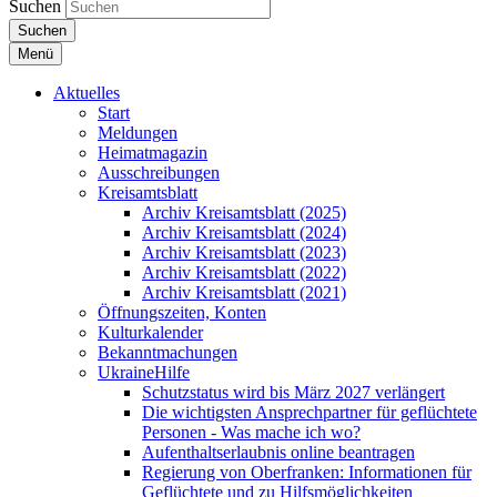
Suchen
Suchen
Menü
Aktuelles
Start
Meldungen
Heimatmagazin
Ausschreibungen
Kreisamtsblatt
Archiv Kreisamtsblatt (2025)
Archiv Kreisamtsblatt (2024)
Archiv Kreisamtsblatt (2023)
Archiv Kreisamtsblatt (2022)
Archiv Kreisamtsblatt (2021)
Öffnungszeiten, Konten
Kulturkalender
Bekanntmachungen
UkraineHilfe
Schutzstatus wird bis März 2027 verlängert
Die wichtigsten Ansprechpartner für geflüchtete
Personen - Was mache ich wo?
Aufenthaltserlaubnis online beantragen
Regierung von Oberfranken: Informationen für
Geflüchtete und zu Hilfsmöglichkeiten