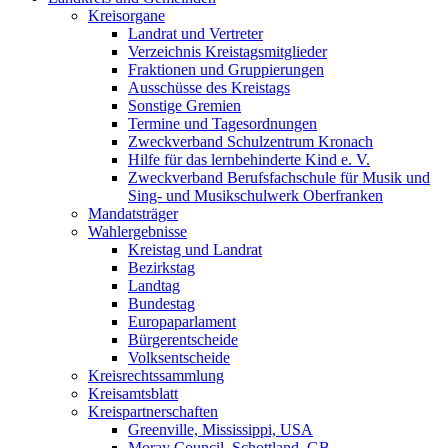
Kreisorgane
Landrat und Vertreter
Verzeichnis Kreistagsmitglieder
Fraktionen und Gruppierungen
Ausschüsse des Kreistags
Sonstige Gremien
Termine und Tagesordnungen
Zweckverband Schulzentrum Kronach
Hilfe für das lernbehinderte Kind e. V.
Zweckverband Berufsfachschule für Musik und
Sing- und Musikschulwerk Oberfranken
Mandatsträger
Wahlergebnisse
Kreistag und Landrat
Bezirkstag
Landtag
Bundestag
Europaparlament
Bürgerentscheide
Volksentscheide
Kreisrechtssammlung
Kreisamtsblatt
Kreispartnerschaften
Greenville, Mississippi, USA
Moray Council, Schottland, GB