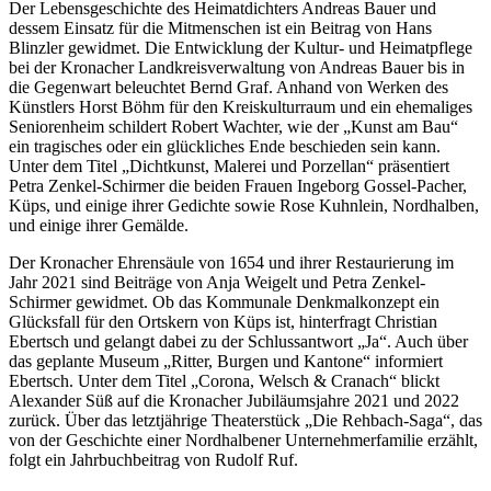
Der Lebensgeschichte des Heimatdichters Andreas Bauer und
dessem Einsatz für die Mitmenschen ist ein Beitrag von Hans
Blinzler gewidmet. Die Entwicklung der Kultur- und Heimatpflege
bei der Kronacher Landkreisverwaltung von Andreas Bauer bis in
die Gegenwart beleuchtet Bernd Graf. Anhand von Werken des
Künstlers Horst Böhm für den Kreiskulturraum und ein ehemaliges
Seniorenheim schildert Robert Wachter, wie der „Kunst am Bau“
ein tragisches oder ein glückliches Ende beschieden sein kann.
Unter dem Titel „Dichtkunst, Malerei und Porzellan“ präsentiert
Petra Zenkel-Schirmer die beiden Frauen Ingeborg Gossel-Pacher,
Küps, und einige ihrer Gedichte sowie Rose Kuhnlein, Nordhalben,
und einige ihrer Gemälde.
Der Kronacher Ehrensäule von 1654 und ihrer Restaurierung im
Jahr 2021 sind Beiträge von Anja Weigelt und Petra Zenkel-
Schirmer gewidmet. Ob das Kommunale Denkmalkonzept ein
Glücksfall für den Ortskern von Küps ist, hinterfragt Christian
Ebertsch und gelangt dabei zu der Schlussantwort „Ja“. Auch über
das geplante Museum „Ritter, Burgen und Kantone“ informiert
Ebertsch. Unter dem Titel „Corona, Welsch & Cranach“ blickt
Alexander Süß auf die Kronacher Jubiläumsjahre 2021 und 2022
zurück. Über das letztjährige Theaterstück „Die Rehbach-Saga“, das
von der Geschichte einer Nordhalbener Unternehmerfamilie erzählt,
folgt ein Jahrbuchbeitrag von Rudolf Ruf.