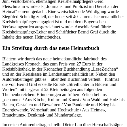
Juni verstorbenen, ehemaligen Kreisheimatpflegers Gerd
Fleischmann wurde als „Journalist und Publizist im Dienst an der
Heimat“ ehrend gedacht. Eine wertschätzende Würdigung wurde
Siegfried Scheidig zuteil, der heuer seit 40 Jahren als ehrenamtlicher
Kreisheimatpfleger engagiert ist und mit dem Bayerischen
Verfassungsorden ausgezeichnet wurde. Anschließend führte
Kreisheimatpflege-Leiter und Schriftleiter Bernd Graf durch die
Inhalte des neuen Heimatbuches.
Ein Streifzug durch das neue Heimatbuch
Blättern wir durch das neue heimatkundliche Jahrbuch des
Landkreises Kronach, das zum Preis von 27 Euro in der
Kreisbibliothek, in der Kronacher Buchhandlung „LeseZeichen“
und an der Kreiskasse im Landratsamt erhältlich ist: Neben den
Autorenbeiträgen gibt es – über den Buchinhalt verteilt – fünfmal
die von Bernd Graf erstellte Rubrik „Streiflichter in Bildern und
Worten“ mit insgesamt 52 Kleinbeiträgen aus folgenden
Themenbereichen: Erinnerungen an frühere Zeiten bei uns
„dehamm“ / Aus Kirche, Kultur und Kunst / Von Wald und Holz bis
Bauen, Gestalten und Bewahren / Von Pandemie und Krieg bis
Energiewende, Wirtschaft und Hochschule / Aus Heimat-,
Brauchtums-, Denkmal- und Mundartpflege.
Im ersten Autorenbeitrag schreibt Dieter Lau über Herrschaftsträger