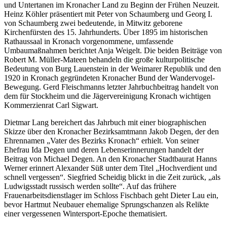
und Untertanen im Kronacher Land zu Beginn der Frühen Neuzeit.
Heinz Köhler präsentiert mit Peter von Schaumberg und Georg I.
von Schaumberg zwei bedeutende, in Mitwitz geborene
Kirchenfürsten des 15. Jahrhunderts. Über 1895 im historischen
Rathaussaal in Kronach vorgenommene, umfassende
Umbaumaßnahmen berichtet Anja Weigelt. Die beiden Beiträge von
Robert M. Müller-Mateen behandeln die große kulturpolitische
Bedeutung von Burg Lauenstein in der Weimarer Republik und den
1920 in Kronach gegründeten Kronacher Bund der Wandervogel-
Bewegung. Gerd Fleischmanns letzter Jahrbuchbeitrag handelt von
dem für Stockheim und die Jägervereinigung Kronach wichtigen
Kommerzienrat Carl Sigwart.
Dietmar Lang bereichert das Jahrbuch mit einer biographischen
Skizze über den Kronacher Bezirksamtmann Jakob Degen, der den
Ehrennamen „Vater des Bezirks Kronach“ erhielt. Von seiner
Ehefrau Ida Degen und deren Lebenserinnerungen handelt der
Beitrag von Michael Degen. An den Kronacher Stadtbaurat Hanns
Werner erinnert Alexander Süß unter dem Titel „Hochverdient und
schnell vergessen“. Siegfried Scheidig blickt in die Zeit zurück, „als
Ludwigsstadt russisch werden sollte“. Auf das frühere
Frauenarbeitsdienstlager im Schloss Fischbach geht Dieter Lau ein,
bevor Hartmut Neubauer ehemalige Sprungschanzen als Relikte
einer vergessenen Wintersport-Epoche thematisiert.