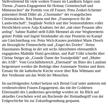
Stellvertretend für viele weitere Frauen im Landkreis folgen zum
Thema „Frauen-Engagement für Heimat, Gemeinschaft und
Mitmenschen“ die Porträts von elf Frauen: Petra Zenkel-Schirmer
präsentiert Heidi Diller als „Chormutter“ der evangelischen
Christuskirche, Rita Hanna und ihre „Frauenpower für die
Landwirtschaft“, Sieglinde Nerlich und ihre Seniorenfahrten voller
Herzlichkeit sowie Anja Knabner, bei der „mit einer Posaune alles
anfing“. Sabine Raithel stellt Edith Memmel als eine Wegbereiterin
grüner Politik und Ingrid Steinhäußer als eine Pionierin im Kampf
um Gleichstellung vor. Petra Wich-Knoten porträtiert Marie Dreefs
als fürsorgliche Firmenchefin und „Engel des Dorfes“. Heinz
Hausmanns Beitrag ist der seit sechs Jahrzehnten ehrenamtlich
engagierten Mathilde Hutzl gewidmet, und Ralf Völkl schreibt über
Christa Steiger als „Grande Dame der Sozialpolitik“ und „Mutter
des ASB“. Vom Geschäftsbereich „Ehrenamt“ im Büro des Landrats
beigesteuert werden die Beiträge über Annemarie Nietner und ihren
Einsatz für die katholische Kirche sowie über Rita Wittmann und
ihre Verdienste um das Wohl der Menschen.
Im nachfolgenden Artikel befasst sich Bernd Graf unter anderem mit
verdienstvollem Frauen-Engagement, das mit der Goldenen
Ehrennadel des Landkreises gewürdigt worden ist. Im Blick auf
aktuelles Geschehen wird am Buchende der Heimatbegriff von der
Erdgeschichte bis zur Zukunftsgestaltung gespannt.