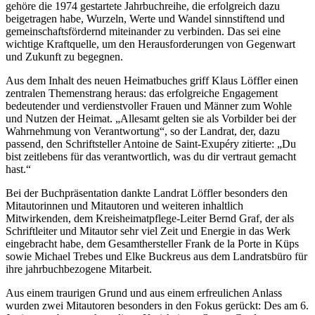
gehöre die 1974 gestartete Jahrbuchreihe, die erfolgreich dazu
beigetragen habe, Wurzeln, Werte und Wandel sinnstiftend und
gemeinschaftsfördernd miteinander zu verbinden. Das sei eine
wichtige Kraftquelle, um den Herausforderungen von Gegenwart
und Zukunft zu begegnen.
Aus dem Inhalt des neuen Heimatbuches griff Klaus Löffler einen
zentralen Themenstrang heraus: das erfolgreiche Engagement
bedeutender und verdienstvoller Frauen und Männer zum Wohle
und Nutzen der Heimat. „Allesamt gelten sie als Vorbilder bei der
Wahrnehmung von Verantwortung“, so der Landrat, der, dazu
passend, den Schriftsteller Antoine de Saint-Exupéry zitierte: „Du
bist zeitlebens für das verantwortlich, was du dir vertraut gemacht
hast.“
Bei der Buchpräsentation dankte Landrat Löffler besonders den
Mitautorinnen und Mitautoren und weiteren inhaltlich
Mitwirkenden, dem Kreisheimatpflege-Leiter Bernd Graf, der als
Schriftleiter und Mitautor sehr viel Zeit und Energie in das Werk
eingebracht habe, dem Gesamthersteller Frank de la Porte in Küps
sowie Michael Trebes und Elke Buckreus aus dem Landratsbüro für
ihre jahrbuchbezogene Mitarbeit.
Aus einem traurigen Grund und aus einem erfreulichen Anlass
wurden zwei Mitautoren besonders in den Fokus gerückt: Des am 6.