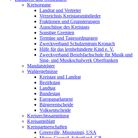
Kreisorgane
Landrat und Vertreter
Verzeichnis Kreistagsmitglieder
Fraktionen und Gruppierungen
Ausschüsse des Kreistags
Sonstige Gremien
Termine und Tagesordnungen
Zweckverband Schulzentrum Kronach
Hilfe für das lernbehinderte Kind e. V.
Zweckverband Berufsfachschule für Musik und
Sing- und Musikschulwerk Oberfranken
Mandatsträger
Wahlergebnisse
Kreistag und Landrat
Bezirkstag
Landtag
Bundestag
Europaparlament
Bürgerentscheide
Volksentscheide
Kreisrechtssammlung
Kreisamtsblatt
Kreispartnerschaften
Greenville, Mississippi, USA
Moray Council, Schottland, GB