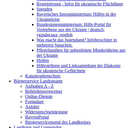
Registrierung - Infos für ukrainische Flüchtlinge
Spenden
Bayerisches Innenministerium: Hilfen in der
Ukrainekrise
Bundesinnenministerium: Hilfe-Portal für
Vertriebene aus der Ukraine | deutsch,
українська, english
Was macht das Jugendamt? Infobroschüre in
mehreren Sprachen.
Pflegefamilien für unbegleitete Minderjährige aus
der Ukraine
Helfen
Hilfestellung und Linksammlung der Diakonie
für ukrainische Geflüchtete
Katastrophenschutz
Bürgerservice Landratsamt
Aufgaben A - Z
Behördenwegweiser
Online-Dienste
Formulare
Anfahrt
Widerspruchseinlegung
BayernPortal
Bürgerserviceportal des Landkreises
Landkreis und Gemeinden