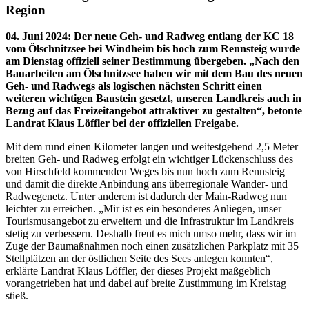
Region
04. Juni 2024
:
Der neue Geh- und Radweg entlang der KC 18
vom Ölschnitzsee bei Windheim bis hoch zum Rennsteig wurde
am Dienstag offiziell seiner Bestimmung übergeben. „Nach den
Bauarbeiten am Ölschnitzsee haben wir mit dem Bau des neuen
Geh- und Radwegs als logischen nächsten Schritt einen
weiteren wichtigen Baustein gesetzt, unseren Landkreis auch in
Bezug auf das Freizeitangebot attraktiver zu gestalten“, betonte
Landrat Klaus Löffler bei der offiziellen Freigabe.
Mit dem rund einen Kilometer langen und weitestgehend 2,5 Meter
breiten Geh- und Radweg erfolgt ein wichtiger Lückenschluss des
von Hirschfeld kommenden Weges bis nun hoch zum Rennsteig
und damit die direkte Anbindung ans überregionale Wander- und
Radwegenetz. Unter anderem ist dadurch der Main-Radweg nun
leichter zu erreichen. „Mir ist es ein besonderes Anliegen, unser
Tourismusangebot zu erweitern und die Infrastruktur im Landkreis
stetig zu verbessern. Deshalb freut es mich umso mehr, dass wir im
Zuge der Baumaßnahmen noch einen zusätzlichen Parkplatz mit 35
Stellplätzen an der östlichen Seite des Sees anlegen konnten“,
erklärte Landrat Klaus Löffler, der dieses Projekt maßgeblich
vorangetrieben hat und dabei auf breite Zustimmung im Kreistag
stieß.