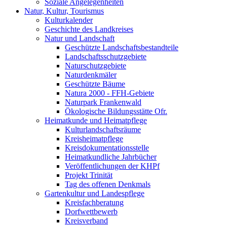
Soziale Angelegenheiten
Natur, Kultur, Tourismus
Kulturkalender
Geschichte des Landkreises
Natur und Landschaft
Geschützte Landschaftsbestandteile
Landschaftsschutzgebiete
Naturschutzgebiete
Naturdenkmäler
Geschützte Bäume
Natura 2000 - FFH-Gebiete
Naturpark Frankenwald
Ökologische Bildungsstätte Ofr.
Heimatkunde und Heimatpflege
Kulturlandschaftsräume
Kreisheimatpflege
Kreisdokumentationsstelle
Heimatkundliche Jahrbücher
Veröffentlichungen der KHPf
Projekt Trinität
Tag des offenen Denkmals
Gartenkultur und Landespflege
Kreisfachberatung
Dorfwettbewerb
Kreisverband