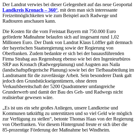
Der Landrat verwies bei dieser Gelegenheit auf das neue Geoportal
Landkreis Kronach – 360°
, mit dem man sich interessante
Freizeitmöglichkeiten wie zum Beispiel auch Radwege und
Radtouren anschauen kann.
Die Kosten für die vom Freistaat Bayern mit 750.000 Euro
geförderte Maßnahme belaufen sich auf insgesamt rund 1,02
Millionen Euro. Der Dank von Landrat Klaus Löffler galt demnach
der bayerischen Staatsregierung sowie der Regierung von
Oberfranken. Zudem bedankte er sich bei der bauausführenden
Firma Strabag aus Regensburg ebenso wie bei den Ingenieurbüros
SRP aus Kronach (Radwegeplanung) und Augsten aus Naila
(landschaftspflegerische Planung) sowie bei der Tiefbauabteilung im
Landratsamt für die zuverlässige Arbeit. Sein besonderer Dank galt
jedoch den Grundstückseigentümern, ohne deren
Verkaufsbereitschaft der 5200 Quadratmeter umfangreiche
Grunderwerb und damit der Bau des Geh- und Radwegs nicht
realisierbar gewesen wäre.
„Es ist uns ein sehr großes Anliegen, unsere Landkreise und
Kommunen tatkräftig zu unterstützen und so viel Geld wie möglich
zur Verfügung zu stellen“, betonte Thomas Haas von der Regierung
von Oberfranken. Vor diesem Hintergrund freute er sich über die
85-prozentige Förderung der Maßnahme bei Windheim.