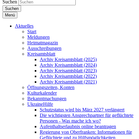
Suchen
Suchen
Menü
Aktuelles
Start
Meldungen
Heimatmagazin
Ausschreibungen
Kreisamtsblatt
Archiv Kreisamtsblatt (2025)
Archiv Kreisamtsblatt (2024)
Archiv Kreisamtsblatt (2023)
Archiv Kreisamtsblatt (2022)
Archiv Kreisamtsblatt (2021)
Öffnungszeiten, Konten
Kulturkalender
Bekanntmachungen
UkraineHilfe
Schutzstatus wird bis März 2027 verlängert
Die wichtigsten Ansprechpartner für geflüchtete
Personen - Was mache ich wo?
Aufenthaltserlaubnis online beantragen
Regierung von Oberfranken: Informationen für
Geflüchtete und zu Hilfsmöglichkeiten