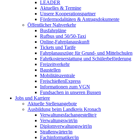
LEADER
Aktuelles & Termine
Unsere Kooperationspartner
Fördermodalitäten & Antragsdokumente
Öffentlicher Nahverkehr
Busfahrpläne
Rufbus und 50/50-Taxi
Online-Fahrplanauskunft
Tickets und Tarife
Fahrplanauszüge für Grund- und Mittelschulen
Fahrtkostenerstattung und Schülerbeförderung
Freizeitverkehr
Baustellen
Mobilitätszentrale
FreischießenExpress
Informationen zum VGN
Fundsachen in unseren Bussen
Jobs und Karriere
Aktuelle Stellenangebote
Ausbildung beim Landkreis Kronach
Verwaltungsfachangestellte/r
Verwaltungswirt/in
Diplomverwaltungswirt/in
Straßenwärter/in
Fachinformatiker/in