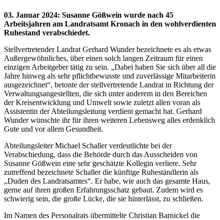
03. Januar 2024
:
Susanne Gößwein wurde nach 45
Arbeitsjahren am Landratsamt Kronach in den wohlverdienten
Ruhestand verabschiedet.
Stellvertretender Landrat Gerhard Wunder bezeichnete es als etwas
Außergewöhnliches, über einen solch langen Zeitraum für einen
einzigen Arbeitgeber tätig zu sein. „Dabei haben Sie sich über all die
Jahre hinweg als sehr pflichtbewusste und zuverlässige Mitarbeiterin
ausgezeichnet“, betonte der stellvertretende Landrat in Richtung der
Verwaltungsangestellten, die sich unter anderem in den Bereichen
der Kreisentwicklung und Umwelt sowie zuletzt allen voran als
Assistentin der Abteilungsleitung verdient gemacht hat. Gerhard
Wunder wünschte ihr für ihren weiteren Lebensweg alles erdenklich
Gute und vor allem Gesundheit.
Abteilungsleiter Michael Schaller verdeutlichte bei der
Verabschiedung, dass die Behörde durch das Ausscheiden von
Susanne Gößwein eine sehr geschätzte Kollegin verliere. Sehr
zutreffend bezeichnete Schaller die künftige Ruheständlerin als
„Duden des Landratsamtes“. Er habe, wie auch das gesamte Haus,
gerne auf ihren großen Erfahrungsschatz gebaut. Zudem wird es
schwierig sein, die große Lücke, die sie hinterlässt, zu schließen.
Im Namen des Personalrats übermittelte Christian Barnickel die