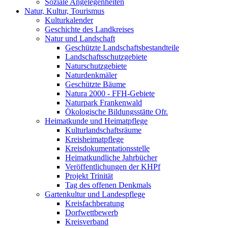
Soziale Angelegenheiten
Natur, Kultur, Tourismus
Kulturkalender
Geschichte des Landkreises
Natur und Landschaft
Geschützte Landschaftsbestandteile
Landschaftsschutzgebiete
Naturschutzgebiete
Naturdenkmäler
Geschützte Bäume
Natura 2000 - FFH-Gebiete
Naturpark Frankenwald
Ökologische Bildungsstätte Ofr.
Heimatkunde und Heimatpflege
Kulturlandschaftsräume
Kreisheimatpflege
Kreisdokumentationsstelle
Heimatkundliche Jahrbücher
Veröffentlichungen der KHPf
Projekt Trinität
Tag des offenen Denkmals
Gartenkultur und Landespflege
Kreisfachberatung
Dorfwettbewerb
Kreisverband