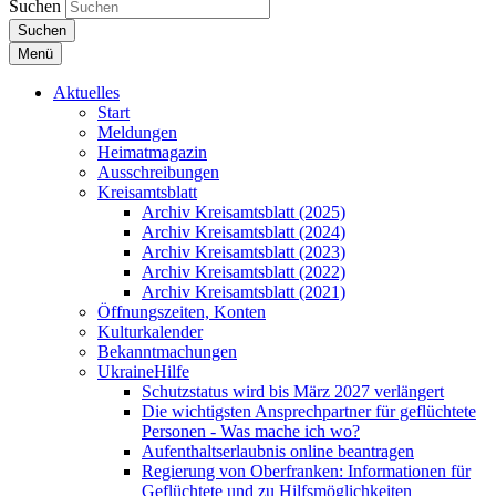
Suchen
Suchen
Menü
Aktuelles
Start
Meldungen
Heimatmagazin
Ausschreibungen
Kreisamtsblatt
Archiv Kreisamtsblatt (2025)
Archiv Kreisamtsblatt (2024)
Archiv Kreisamtsblatt (2023)
Archiv Kreisamtsblatt (2022)
Archiv Kreisamtsblatt (2021)
Öffnungszeiten, Konten
Kulturkalender
Bekanntmachungen
UkraineHilfe
Schutzstatus wird bis März 2027 verlängert
Die wichtigsten Ansprechpartner für geflüchtete
Personen - Was mache ich wo?
Aufenthaltserlaubnis online beantragen
Regierung von Oberfranken: Informationen für
Geflüchtete und zu Hilfsmöglichkeiten