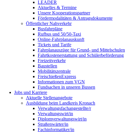
LEADER
Aktuelles & Termine
Unsere Kooperationspartner
Fördermodalitäten & Antragsdokumente
Öffentlicher Nahverkehr
Busfahrpläne
Rufbus und 50/50-Taxi
Online-Fahrplanauskunft
Tickets und Tarife
Fahrplanauszüge für Grund- und Mittelschulen
Fahrtkostenerstattung und Schülerbeförderung
Freizeitverkehr
Baustellen
Mobilitätszentrale
FreischießenExpress
Informationen zum VGN
Fundsachen in unseren Bussen
Jobs und Karriere
Aktuelle Stellenangebote
Ausbildung beim Landkreis Kronach
Verwaltungsfachangestellte/r
Verwaltungswirt/in
Diplomverwaltungswirt/in
Straßenwärter/in
Fachinformatiker/in