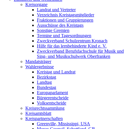
Kreisorgane
Landrat und Vertreter
Verzeichnis Kreistagsmitglieder
Fraktionen und Gruppierungen
Ausschüsse des Kreistags
Sonstige Gremien
Termine und Tagesordnungen
Zweckverband Schulzentrum Kronach
Hilfe für das lernbehinderte Kind e. V.
Zweckverband Berufsfachschule für Musik und
Sing- und Musikschulwerk Oberfranken
Mandatsträger
Wahlergebnisse
Kreistag und Landrat
Bezirkstag
Landtag
Bundestag
Europaparlament
Bürgerentscheide
Volksentscheide
Kreisrechtssammlung
Kreisamtsblatt
Kreispartnerschaften
Greenville, Mississippi, USA
Moray Council, Schottland, GB