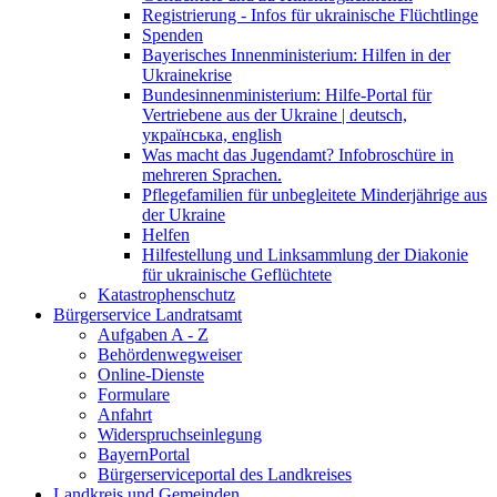
Registrierung - Infos für ukrainische Flüchtlinge
Spenden
Bayerisches Innenministerium: Hilfen in der
Ukrainekrise
Bundesinnenministerium: Hilfe-Portal für
Vertriebene aus der Ukraine | deutsch,
українська, english
Was macht das Jugendamt? Infobroschüre in
mehreren Sprachen.
Pflegefamilien für unbegleitete Minderjährige aus
der Ukraine
Helfen
Hilfestellung und Linksammlung der Diakonie
für ukrainische Geflüchtete
Katastrophenschutz
Bürgerservice Landratsamt
Aufgaben A - Z
Behördenwegweiser
Online-Dienste
Formulare
Anfahrt
Widerspruchseinlegung
BayernPortal
Bürgerserviceportal des Landkreises
Landkreis und Gemeinden