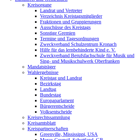
Kreisorgane
Landrat und Vertreter
Verzeichnis Kreistagsmitglieder
Fraktionen und Gruppierungen
Ausschüsse des Kreistags
Sonstige Gremien
Termine und Tagesordnungen
Zweckverband Schulzentrum Kronach
Hilfe für das lernbehinderte Kind e. V.
Zweckverband Berufsfachschule für Musik und
Sing- und Musikschulwerk Oberfranken
Mandatsträger
Wahlergebnisse
Kreistag und Landrat
Bezirkstag
Landtag
Bundestag
Europaparlament
Bürgerentscheide
Volksentscheide
Kreisrechtssammlung
Kreisamtsblatt
Kreispartnerschaften
Greenville, Mississippi, USA
Moray Council, Schottland, GB