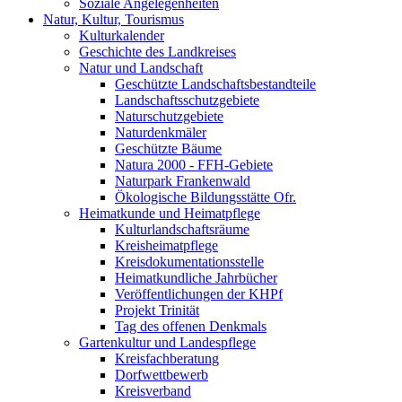
Soziale Angelegenheiten
Natur, Kultur, Tourismus
Kulturkalender
Geschichte des Landkreises
Natur und Landschaft
Geschützte Landschaftsbestandteile
Landschaftsschutzgebiete
Naturschutzgebiete
Naturdenkmäler
Geschützte Bäume
Natura 2000 - FFH-Gebiete
Naturpark Frankenwald
Ökologische Bildungsstätte Ofr.
Heimatkunde und Heimatpflege
Kulturlandschaftsräume
Kreisheimatpflege
Kreisdokumentationsstelle
Heimatkundliche Jahrbücher
Veröffentlichungen der KHPf
Projekt Trinität
Tag des offenen Denkmals
Gartenkultur und Landespflege
Kreisfachberatung
Dorfwettbewerb
Kreisverband