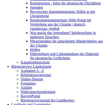
Registrierung - Infos für ukrainische Flüchtlinge
Spenden
Bayerisches Innenministerium: Hilfen in der
Ukrainekrise
Bundesinnenministerium: Hilfe-Portal für
Vertriebene aus der Ukraine | deutsch,
українська, english
Was macht das Jugendamt? Infobroschüre in
mehreren Sprachen.
Pflegefamilien für unbegleitete Minderjährige aus
der Ukraine
Helfen
Hilfestellung und Linksammlung der Diakonie
für ukrainische Geflüchtete
Katastrophenschutz
Bürgerservice Landratsamt
Aufgaben A - Z
Behördenwegweiser
Online-Dienste
Formulare
Anfahrt
Widerspruchseinlegung
BayernPortal
Bürgerserviceportal des Landkreises
Landkreis und Gemeinden