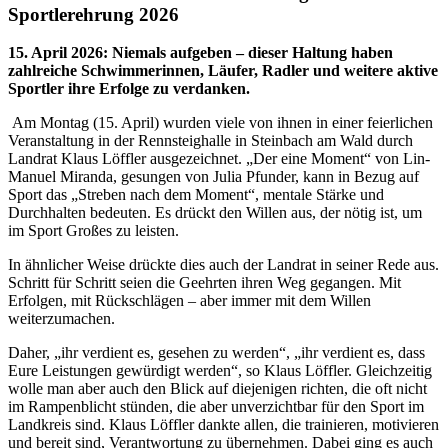
Sportlerehrung 2026
15. April 2026
:
Niemals aufgeben – dieser Haltung haben
zahlreiche Schwimmerinnen, Läufer, Radler und weitere aktive
Sportler ihre Erfolge zu verdanken.
Am Montag (15. April) wurden viele von ihnen in einer feierlichen
Veranstaltung in der Rennsteighalle in Steinbach am Wald durch
Landrat Klaus Löffler ausgezeichnet. „Der eine Moment“ von Lin-
Manuel Miranda, gesungen von Julia Pfunder, kann in Bezug auf
Sport das „Streben nach dem Moment“, mentale Stärke und
Durchhalten bedeuten. Es drückt den Willen aus, der nötig ist, um
im Sport Großes zu leisten.
In ähnlicher Weise drückte dies auch der Landrat in seiner Rede aus.
Schritt für Schritt seien die Geehrten ihren Weg gegangen. Mit
Erfolgen, mit Rückschlägen – aber immer mit dem Willen
weiterzumachen.
Daher, „ihr verdient es, gesehen zu werden“, „ihr verdient es, dass
Eure Leistungen gewürdigt werden“, so Klaus Löffler. Gleichzeitig
wolle man aber auch den Blick auf diejenigen richten, die oft nicht
im Rampenblicht stünden, die aber unverzichtbar für den Sport im
Landkreis sind. Klaus Löffler dankte allen, die trainieren, motivieren
und bereit sind, Verantwortung zu übernehmen. Dabei ging es auch