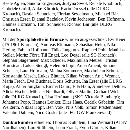
Beate Agten, Sandra Engerisser, Justyna Swol, Renate Knobloch,
Gabriele Grüdl, Anke Kürpick, Karin Dressel (alle DLRG
Kronach), Bastian Schneider, Florian Sesselmann, Michael Bär,
Christian Esser, Djamal Batdalov, Kevin Jecherean, Ben Hofmann,
Hannes Hofmann, Toni Schneider, Richard Bär (alle DLRG
Kronach).
Mit der
Sportplakette in Bronze
wurden ausgezeichnet: Evi Beier
(TS 1861 Kronach); Andreas Rittmann, Sebastian Heim, Nikol
Hering, Fabian Hofmann, Thilo Jungkunz, Raphael Pohl, Matthias
Steller, Moritz Först, Till Engel, Leo Degel (alle SG Kronach);
Stephan Stägemeier, Max Schedel, Maximilian Meusel, Tristan
Bumstead, Lukas Stengl, Helen Schopf, Anna Ament, Simone
Schuster, Lara Hofmann, Melina Sommerer, Maximilian Schuster,
Konstantin Mesch, Lukas Büttner, Kilian Wegner, Anja Wegner,
Maria Frech, Eva Büchner, Doris Schuster, Ina Esser (alle DLRG
Küps), Alina Jungkunz Emma Daum, Ella Hain, Anneliese Dettner,
Alicia Fischer, Mihcael Neidhardt, Oliver Martin, Gerhard Wich
(alle DLRG Kronach), Lisa Hofmann (SKC Victoria Bamberg);
Johannes Popp, Hannes Lenker, Elias Haas, Cedrik Gäbelein, Tim
Weißerth, Niklas Hopf, Ben Volk, Nils Volk, Simon Pfadenhauer,
Valentin Dahlem, Nico Gosler (alle JFG GW Frankenwald).
Dankurkunden
erhielten: Thomas Kuhnlein, Lina Wernard (ATSV
Nordhalben), Lou Ströhlein, Leon Frank, Fynn Gürtler, Kilian