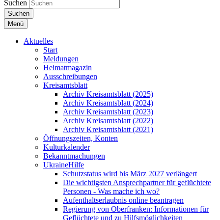
Suchen
Suchen
Menü
Aktuelles
Start
Meldungen
Heimatmagazin
Ausschreibungen
Kreisamtsblatt
Archiv Kreisamtsblatt (2025)
Archiv Kreisamtsblatt (2024)
Archiv Kreisamtsblatt (2023)
Archiv Kreisamtsblatt (2022)
Archiv Kreisamtsblatt (2021)
Öffnungszeiten, Konten
Kulturkalender
Bekanntmachungen
UkraineHilfe
Schutzstatus wird bis März 2027 verlängert
Die wichtigsten Ansprechpartner für geflüchtete
Personen - Was mache ich wo?
Aufenthaltserlaubnis online beantragen
Regierung von Oberfranken: Informationen für
Geflüchtete und zu Hilfsmöglichkeiten