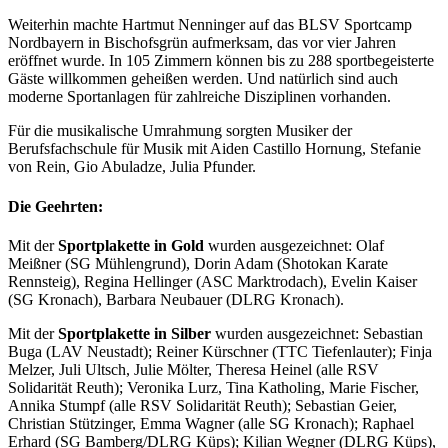
Weiterhin machte Hartmut Nenninger auf das BLSV Sportcamp
Nordbayern in Bischofsgrün aufmerksam, das vor vier Jahren
eröffnet wurde. In 105 Zimmern können bis zu 288 sportbegeisterte
Gäste willkommen geheißen werden. Und natürlich sind auch
moderne Sportanlagen für zahlreiche Disziplinen vorhanden.
Für die musikalische Umrahmung sorgten Musiker der
Berufsfachschule für Musik mit Aiden Castillo Hornung, Stefanie
von Rein, Gio Abuladze, Julia Pfunder.
Die Geehrten:
Mit der
Sportplakette in Gold
wurden ausgezeichnet: Olaf
Meißner (SG Mühlengrund), Dorin Adam (Shotokan Karate
Rennsteig), Regina Hellinger (ASC Marktrodach), Evelin Kaiser
(SG Kronach), Barbara Neubauer (DLRG Kronach).
Mit der
Sportplakette in Silber
wurden ausgezeichnet: Sebastian
Buga (LAV Neustadt); Reiner Kürschner (TTC Tiefenlauter); Finja
Melzer, Juli Ultsch, Julie Mölter, Theresa Heinel (alle RSV
Solidarität Reuth); Veronika Lurz, Tina Katholing, Marie Fischer,
Annika Stumpf (alle RSV Solidarität Reuth); Sebastian Geier,
Christian Stützinger, Emma Wagner (alle SG Kronach); Raphael
Erhard (SG Bamberg/DLRG Küps); Kilian Wegner (DLRG Küps),