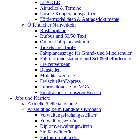
LEADER
Aktuelles & Termine
Unsere Kooperationspartner
Fördermodalitäten & Antragsdokumente
Öffentlicher Nahverkehr
Busfahrpläne
Rufbus und 50/50-Taxi
Online-Fahrplanauskunft
Tickets und Tarife
Fahrplanauszüge für Grund- und Mittelschulen
Fahrtkostenerstattung und Schülerbeförderung
Freizeitverkehr
Baustellen
Mobilitätszentrale
FreischießenExpress
Informationen zum VGN
Fundsachen in unseren Bussen
Jobs und Karriere
Aktuelle Stellenangebote
Ausbildung beim Landkreis Kronach
Verwaltungsfachangestellte/r
Verwaltungswirt/in
Diplomverwaltungswirt/in
Straßenwärter/in
Fachinformatiker/in