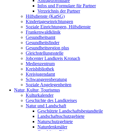
Antragsformulare
Infos und Formulare für Partner
Verzeichnis der Partner
Hilfsdienste (KatSG)
Kindertageseinrichtungen
Soziale Einrichtungen, Hilfsdienste
Frankenwaldklinik
Gesundheitsamt
Gesundheitsfinder
Gesundheitsregion plus
Gleichstellungsstelle
Jobcenter Landkreis Kronach
Medienzentrum
Kreisbibliothek
Kreisjugendamt
Schwangerenberatung
Soziale Angelegenheiten
Natur, Kultur, Tourismus
Kulturkalender
Geschichte des Landkreises
Natur und Landschaft
Geschützte Landschaftsbestandteile
Landschaftsschutzgebiete
Naturschutzgebiete
Naturdenkmäler