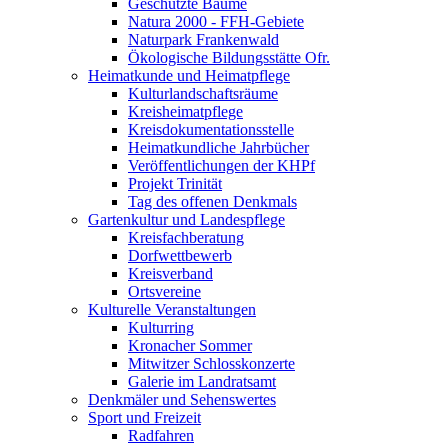
Geschützte Bäume
Natura 2000 - FFH-Gebiete
Naturpark Frankenwald
Ökologische Bildungsstätte Ofr.
Heimatkunde und Heimatpflege
Kulturlandschaftsräume
Kreisheimatpflege
Kreisdokumentationsstelle
Heimatkundliche Jahrbücher
Veröffentlichungen der KHPf
Projekt Trinität
Tag des offenen Denkmals
Gartenkultur und Landespflege
Kreisfachberatung
Dorfwettbewerb
Kreisverband
Ortsvereine
Kulturelle Veranstaltungen
Kulturring
Kronacher Sommer
Mitwitzer Schlosskonzerte
Galerie im Landratsamt
Denkmäler und Sehenswertes
Sport und Freizeit
Radfahren