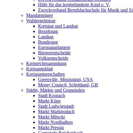
Hilfe für das lernbehinderte Kind e. V.
Zweckverband Berufsfachschule für Musik und S
Mandatsträger
Wahlergebnisse
Kreistag und Landrat
Bezirkstag
Landtag
Bundestag
Europaparlament
Bürgerentscheide
Volksentscheide
Kreisrechtssammlung
Kreisamtsblatt
Kreispartnerschaften
Greenville, Mississippi, USA
Moray Council, Schottland, GB
Städte, Märkte und Gemeinden
Stadt Kronach
Markt Küps
Stadt Ludwigsstadt
Markt Marktrodach
Markt Mitwitz
Markt Nordhalben
Markt Pressig
Gemeinde Reichenbach