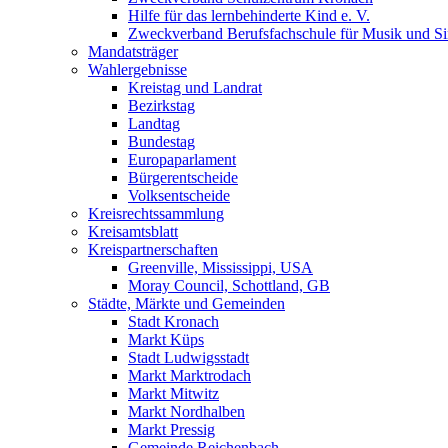
Hilfe für das lernbehinderte Kind e. V.
Zweckverband Berufsfachschule für Musik und S
Mandatsträger
Wahlergebnisse
Kreistag und Landrat
Bezirkstag
Landtag
Bundestag
Europaparlament
Bürgerentscheide
Volksentscheide
Kreisrechtssammlung
Kreisamtsblatt
Kreispartnerschaften
Greenville, Mississippi, USA
Moray Council, Schottland, GB
Städte, Märkte und Gemeinden
Stadt Kronach
Markt Küps
Stadt Ludwigsstadt
Markt Marktrodach
Markt Mitwitz
Markt Nordhalben
Markt Pressig
Gemeinde Reichenbach