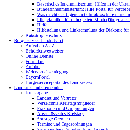
Bayerisches Innenministerium: Hilfen in der Ukrai
Bundesinnenministerium: Hilfe-Portal für Vertrieb
Was macht das Jugendamt? Infobroschüre in mehr
Pflegefamilien für unbegleitete Minderjährige aus 
Helfen
Hilfestellung und Linksammlung der Diakonie für 
Katastrophenschutz
Bürgerservice Landratsamt
Aufgaben A - Z
Behördenwegweiser
Online-Dienste
Formulare
Anfahrt
Widerspruchseinlegung
BayernPortal
Bürgerserviceportal des Landkreises
Landkreis und Gemeinden
Kreisorgane
Landrat und Vertreter
Verzeichnis Kreistagsmitglieder
Fraktionen und Gruppierungen
Ausschüsse des Kreistags
Sonstige Gremien
Termine und Tagesordnungen
Zweckverband Schulzentrum Kronach