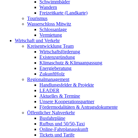
Schwimmbäder
Wandern
Freizeitkarte (Landkarte)
Tourismus
Wasserschloss Mitwitz
Schlossanlage
Vermietung
Wirtschaft und Verkehr
Kreisentwicklung Team
Wirtschaftsförderung
Existenzgründung
Klimaschutz & Klimaanpassung
Energieberatung
ZukunftHolz
Regionalmanagement
Handlungsfelder & Projekte
LEADER
Aktuelles & Termine
Unsere Kooperationspartner
Fördermodalitäten & Antragsdokumente
Öffentlicher Nahverkehr
Busfahrpläne
Rufbus und 50/50-Taxi
Online-Fahrplanauskunft
Tickets und Tarife