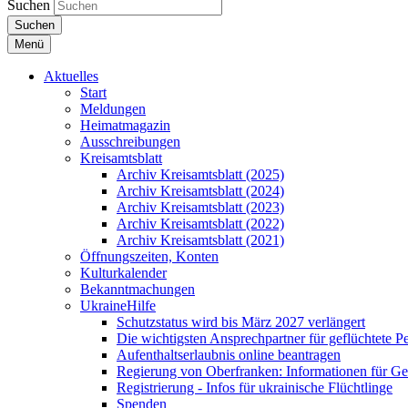
Suchen
Suchen
Menü
Aktuelles
Start
Meldungen
Heimatmagazin
Ausschreibungen
Kreisamtsblatt
Archiv Kreisamtsblatt (2025)
Archiv Kreisamtsblatt (2024)
Archiv Kreisamtsblatt (2023)
Archiv Kreisamtsblatt (2022)
Archiv Kreisamtsblatt (2021)
Öffnungszeiten, Konten
Kulturkalender
Bekanntmachungen
UkraineHilfe
Schutzstatus wird bis März 2027 verlängert
Die wichtigsten Ansprechpartner für geflüchtete 
Aufenthaltserlaubnis online beantragen
Regierung von Oberfranken: Informationen für Gef
Registrierung - Infos für ukrainische Flüchtlinge
Spenden