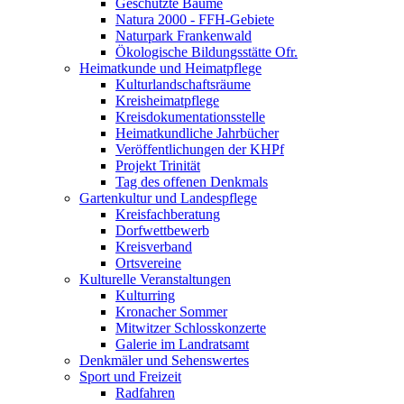
Geschützte Bäume
Natura 2000 - FFH-Gebiete
Naturpark Frankenwald
Ökologische Bildungsstätte Ofr.
Heimatkunde und Heimatpflege
Kulturlandschaftsräume
Kreisheimatpflege
Kreisdokumentationsstelle
Heimatkundliche Jahrbücher
Veröffentlichungen der KHPf
Projekt Trinität
Tag des offenen Denkmals
Gartenkultur und Landespflege
Kreisfachberatung
Dorfwettbewerb
Kreisverband
Ortsvereine
Kulturelle Veranstaltungen
Kulturring
Kronacher Sommer
Mitwitzer Schlosskonzerte
Galerie im Landratsamt
Denkmäler und Sehenswertes
Sport und Freizeit
Radfahren