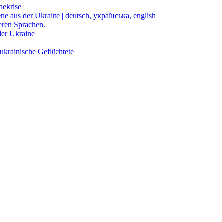
nekrise
ene aus der Ukraine | deutsch, українська, english
eren Sprachen.
der Ukraine
ukrainische Geflüchtete