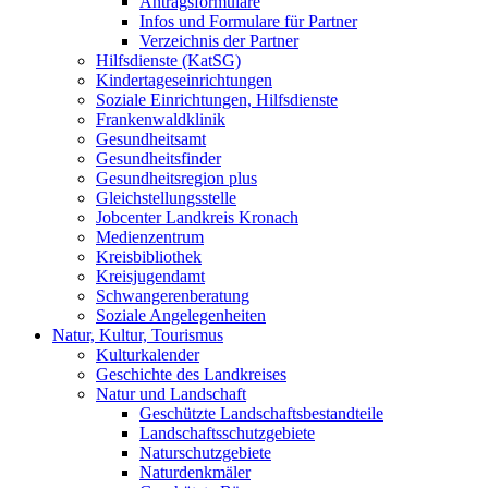
Antragsformulare
Infos und Formulare für Partner
Verzeichnis der Partner
Hilfsdienste (KatSG)
Kindertageseinrichtungen
Soziale Einrichtungen, Hilfsdienste
Frankenwaldklinik
Gesundheitsamt
Gesundheitsfinder
Gesundheitsregion plus
Gleichstellungsstelle
Jobcenter Landkreis Kronach
Medienzentrum
Kreisbibliothek
Kreisjugendamt
Schwangerenberatung
Soziale Angelegenheiten
Natur, Kultur, Tourismus
Kulturkalender
Geschichte des Landkreises
Natur und Landschaft
Geschützte Landschaftsbestandteile
Landschaftsschutzgebiete
Naturschutzgebiete
Naturdenkmäler