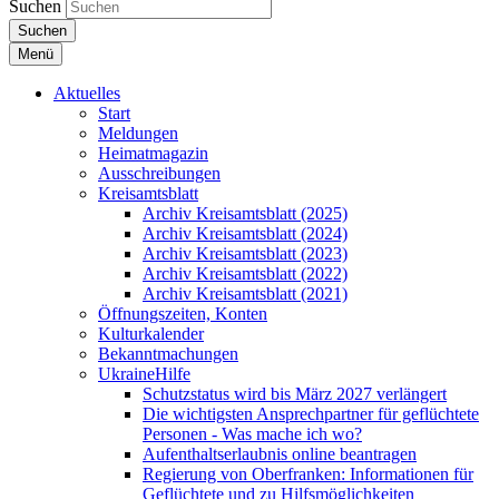
Suchen
Suchen
Menü
Aktuelles
Start
Meldungen
Heimatmagazin
Ausschreibungen
Kreisamtsblatt
Archiv Kreisamtsblatt (2025)
Archiv Kreisamtsblatt (2024)
Archiv Kreisamtsblatt (2023)
Archiv Kreisamtsblatt (2022)
Archiv Kreisamtsblatt (2021)
Öffnungszeiten, Konten
Kulturkalender
Bekanntmachungen
UkraineHilfe
Schutzstatus wird bis März 2027 verlängert
Die wichtigsten Ansprechpartner für geflüchtete
Personen - Was mache ich wo?
Aufenthaltserlaubnis online beantragen
Regierung von Oberfranken: Informationen für
Geflüchtete und zu Hilfsmöglichkeiten