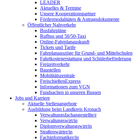
LEADER
Aktuelles & Termine
Unsere Kooperationspartner
Fördermodalitäten & Antragsdokumente
Öffentlicher Nahverkehr
Busfahrpläne
Rufbus und 50/50-Taxi
Online-Fahrplanauskunft
Tickets und Tarife
Fahrplanauszüge für Grund- und Mittelschulen
Fahrtkostenerstattung und Schülerbeförderung
Freizeitverkehr
Baustellen
Mobilitätszentrale
FreischießenExpress
Informationen zum VGN
Fundsachen in unseren Bussen
Jobs und Karriere
Aktuelle Stellenangebote
Ausbildung beim Landkreis Kronach
Verwaltungsfachangestellte/r
Verwaltungswirt/in
Diplomverwaltungswirt/in
Straßenwärter/in
Fachinformatiker/in