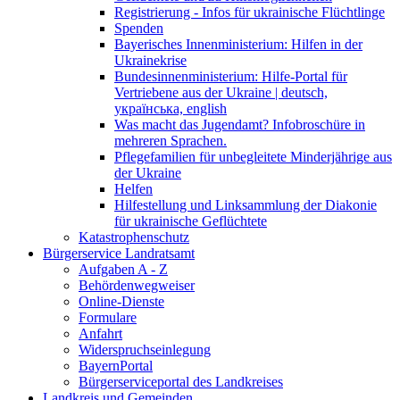
Registrierung - Infos für ukrainische Flüchtlinge
Spenden
Bayerisches Innenministerium: Hilfen in der
Ukrainekrise
Bundesinnenministerium: Hilfe-Portal für
Vertriebene aus der Ukraine | deutsch,
українська, english
Was macht das Jugendamt? Infobroschüre in
mehreren Sprachen.
Pflegefamilien für unbegleitete Minderjährige aus
der Ukraine
Helfen
Hilfestellung und Linksammlung der Diakonie
für ukrainische Geflüchtete
Katastrophenschutz
Bürgerservice Landratsamt
Aufgaben A - Z
Behördenwegweiser
Online-Dienste
Formulare
Anfahrt
Widerspruchseinlegung
BayernPortal
Bürgerserviceportal des Landkreises
Landkreis und Gemeinden