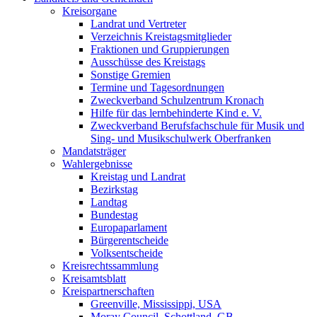
Kreisorgane
Landrat und Vertreter
Verzeichnis Kreistagsmitglieder
Fraktionen und Gruppierungen
Ausschüsse des Kreistags
Sonstige Gremien
Termine und Tagesordnungen
Zweckverband Schulzentrum Kronach
Hilfe für das lernbehinderte Kind e. V.
Zweckverband Berufsfachschule für Musik und
Sing- und Musikschulwerk Oberfranken
Mandatsträger
Wahlergebnisse
Kreistag und Landrat
Bezirkstag
Landtag
Bundestag
Europaparlament
Bürgerentscheide
Volksentscheide
Kreisrechtssammlung
Kreisamtsblatt
Kreispartnerschaften
Greenville, Mississippi, USA
Moray Council, Schottland, GB