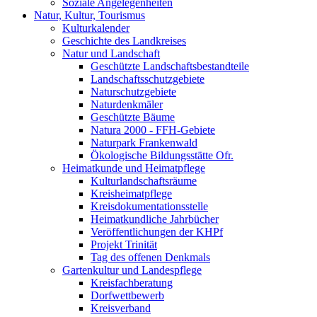
Soziale Angelegenheiten
Natur, Kultur, Tourismus
Kulturkalender
Geschichte des Landkreises
Natur und Landschaft
Geschützte Landschaftsbestandteile
Landschaftsschutzgebiete
Naturschutzgebiete
Naturdenkmäler
Geschützte Bäume
Natura 2000 - FFH-Gebiete
Naturpark Frankenwald
Ökologische Bildungsstätte Ofr.
Heimatkunde und Heimatpflege
Kulturlandschaftsräume
Kreisheimatpflege
Kreisdokumentationsstelle
Heimatkundliche Jahrbücher
Veröffentlichungen der KHPf
Projekt Trinität
Tag des offenen Denkmals
Gartenkultur und Landespflege
Kreisfachberatung
Dorfwettbewerb
Kreisverband