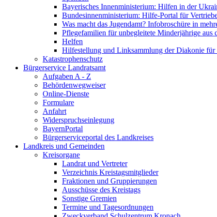
Bayerisches Innenministerium: Hilfen in der Ukrai
Bundesinnenministerium: Hilfe-Portal für Vertrieb
Was macht das Jugendamt? Infobroschüre in mehr
Pflegefamilien für unbegleitete Minderjährige aus 
Helfen
Hilfestellung und Linksammlung der Diakonie für 
Katastrophenschutz
Bürgerservice Landratsamt
Aufgaben A - Z
Behördenwegweiser
Online-Dienste
Formulare
Anfahrt
Widerspruchseinlegung
BayernPortal
Bürgerserviceportal des Landkreises
Landkreis und Gemeinden
Kreisorgane
Landrat und Vertreter
Verzeichnis Kreistagsmitglieder
Fraktionen und Gruppierungen
Ausschüsse des Kreistags
Sonstige Gremien
Termine und Tagesordnungen
Zweckverband Schulzentrum Kronach