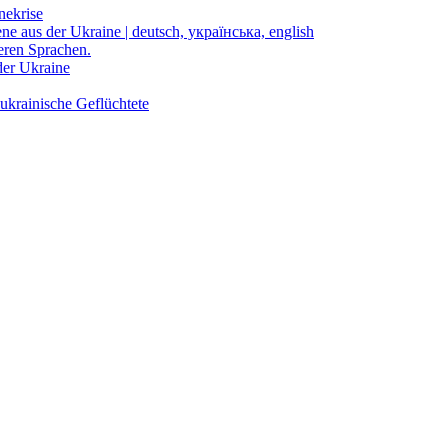
nekrise
ene aus der Ukraine | deutsch, українська, english
eren Sprachen.
der Ukraine
ukrainische Geflüchtete