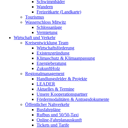
Schwimmbäder
Wandern
Freizeitkarte (Landkarte)
Tourismus
Wasserschloss Mitwitz
Schlossanlage
Vermietung
Wirtschaft und Verkehr
Kreisentwicklung Team
Wirtschaftsförderung
Existenzgründung
Klimaschutz & Klimaanpassung
Energieberatung
ZukunftHolz
Regionalmanagement
Handlungsfelder & Projekte
LEADER
Aktuelles & Termine
Unsere Kooperationspartner
Fördermodalitäten & Antragsdokumente
Öffentlicher Nahverkehr
Busfahrpläne
Rufbus und 50/50-Taxi
Online-Fahrplanauskunft
Tickets und Tarife