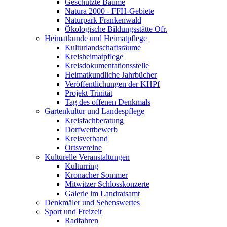
Geschützte Bäume
Natura 2000 - FFH-Gebiete
Naturpark Frankenwald
Ökologische Bildungsstätte Ofr.
Heimatkunde und Heimatpflege
Kulturlandschaftsräume
Kreisheimatpflege
Kreisdokumentationsstelle
Heimatkundliche Jahrbücher
Veröffentlichungen der KHPf
Projekt Trinität
Tag des offenen Denkmals
Gartenkultur und Landespflege
Kreisfachberatung
Dorfwettbewerb
Kreisverband
Ortsvereine
Kulturelle Veranstaltungen
Kulturring
Kronacher Sommer
Mitwitzer Schlosskonzerte
Galerie im Landratsamt
Denkmäler und Sehenswertes
Sport und Freizeit
Radfahren