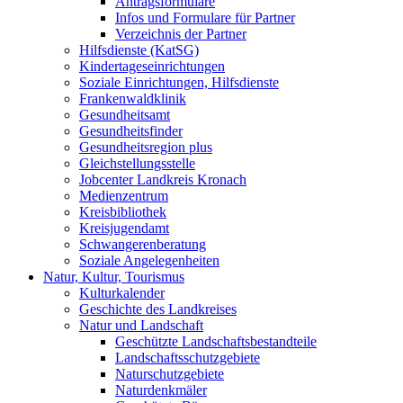
Antragsformulare
Infos und Formulare für Partner
Verzeichnis der Partner
Hilfsdienste (KatSG)
Kindertageseinrichtungen
Soziale Einrichtungen, Hilfsdienste
Frankenwaldklinik
Gesundheitsamt
Gesundheitsfinder
Gesundheitsregion plus
Gleichstellungsstelle
Jobcenter Landkreis Kronach
Medienzentrum
Kreisbibliothek
Kreisjugendamt
Schwangerenberatung
Soziale Angelegenheiten
Natur, Kultur, Tourismus
Kulturkalender
Geschichte des Landkreises
Natur und Landschaft
Geschützte Landschaftsbestandteile
Landschaftsschutzgebiete
Naturschutzgebiete
Naturdenkmäler