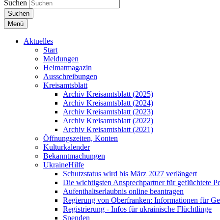
Suchen
Suchen
Menü
Aktuelles
Start
Meldungen
Heimatmagazin
Ausschreibungen
Kreisamtsblatt
Archiv Kreisamtsblatt (2025)
Archiv Kreisamtsblatt (2024)
Archiv Kreisamtsblatt (2023)
Archiv Kreisamtsblatt (2022)
Archiv Kreisamtsblatt (2021)
Öffnungszeiten, Konten
Kulturkalender
Bekanntmachungen
UkraineHilfe
Schutzstatus wird bis März 2027 verlängert
Die wichtigsten Ansprechpartner für geflüchtete 
Aufenthaltserlaubnis online beantragen
Regierung von Oberfranken: Informationen für Gef
Registrierung - Infos für ukrainische Flüchtlinge
Spenden